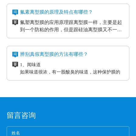
多多的机器。这些机器在使用的过程中难免会受到
二、应用于物流装卸货平台
方，其性能也不能得到更好的发挥。
四、看生产厂家
应等。
摩擦和损耗，所以经常会在机器的连接处使用缓冲
物流装卸货的过程中会格外重视运输货物的完整
一般品牌大、评价高的正规PET离型膜生产厂家
氟素离型膜的原理及特点有哪些？
垫，起到防滑、防震的作用，能够最大程度的保护
度，货物与地面的接触尤为关键，幅度大一些就可
在其技术和服务上都较为成熟、要求也很严格，
氟塑离型膜的应用原理跟离型膜一样，主要是起
机器，减小损耗。
能导致物品损坏。而目前市场上最受欢迎的缓冲垫
三、应用于热压机强化过程
而且生产规模也比较大，因而具有一定的基础
五、看产品价格
到一个防粘的作用，但是跟硅油离型膜又不一
具有弹性好、质地紧密、耐高温以及抗冲力强的特
想让地板、木门和家具更耐用，就需要使用热压机
性、技术性和规模性。
不同品牌、不同厂家的PET离型膜在其价格上都
样，氟在氟塑离型膜里面是以一种氟化物的形式
氟塑离型膜主要应用于高温胶，硅胶双面胶贴
点，用在物流装卸平台上可以起到保护货物的作
强化。而在这个过程中也需要缓冲垫。缓冲垫会装
会有些差异，而且国内的与进口的离型膜在其价
存在的，大部分的胶带都是基材加胶水的形式存
合；用于金手指，绿胶，AB胶，3M硅胶贴合
用。
在模板和热压板之间，起到均匀传递热压板工作温
格上也会有很大的差异。
六、注意离型膜的使用范围
在耐高温胶带的基材分很多种（PET,聚酰亚胺）
等；模切加工成其它任何形状，用于一些特殊用
氟素离型膜的特点：
度和工作压力的作用。而且使用缓冲垫还可以使纸
辨别真假离型膜的方法有哪些？
企业选购离型膜的主要目的就是为了满足产品的
亚克力胶水的温度没办法耐到硅胶胶水的温度、
途。
一、氟塑离型膜不易产生化学反应，良好的耐温
贴面和基板更加密致的粘合，最终达到均匀、平整
生产需要，所以一定要根据离型膜的使用范围来
1、闻味道
硅胶的胶水跟硅油离型膜同属矽利康的类别，时
耐湿性，防潮、防油，起到产品的隔离作用。
的效果。另外硅胶缓冲垫还可以保护模板、弥补压
进行选择，要确保能够符合企业产品的生产要
如果味道很浓，有一股酸臭的味道，这种保护膜的
间长了会产生各方面的反应就是贴死。
二、良好的耐高温性能、平滑度和强度。
板误差保证热压机的正常工作。
求。
保持力非常差。
三、氟塑离型膜可以防止预浸料粘连，又可以保
2、看纸管
护预浸料不受污染。
选用厚纸管的保护膜一般都是为了误导消费，保护
四、离型膜能粘住预浸料，但又易于使两者分
膜的生产是从国外开始的，所以保护膜的纸管内径
离，具有足够的致密性，防止水分通过它进入预
都是统一的7.6厘米。
3、看松紧度
浸料中。
留言咨询
保护膜按照常规就应该卷得整齐，这样的保护膜没
有缝隙，胶水与空气结合的程度就小，可以延长保
护膜的保存期限和最大限度的保留保护膜的粘着
4、看膜的亮度