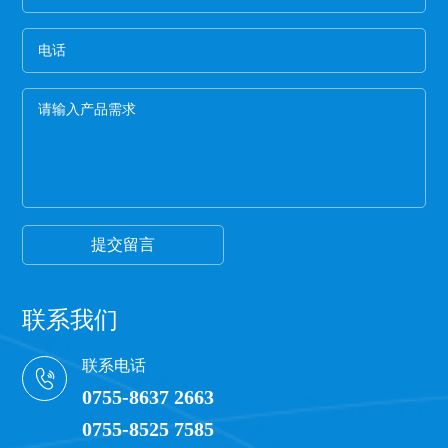
力。
一般劣质保护膜都会颜色发暗，这种保护膜断裂的
概率非常高,强度差。
5、手感膜的厚度
膜硬的保护膜一般都比较次，而且由于膜厚，实际
米数会减少。好的保护膜所选用的薄膜都比较柔
软，用手拉膜伸长性好。
6、看颜色
一般透明保护膜外观颜色越白，保护膜杂质越少，
才能保证保护膜正常的胶粘性，100米以下的保护膜
都有一定的透明度可以看到纸管。
提交留言
联系我们
联系电话
0755-8637 2663
0755-8525 7585