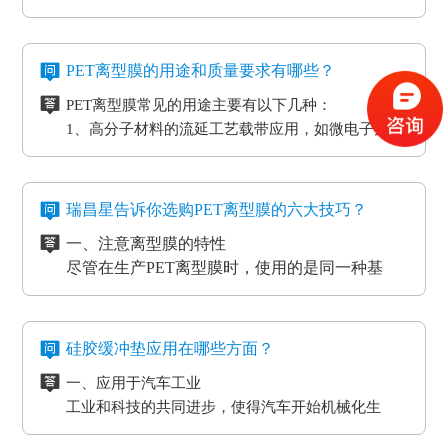
型膜应用分成两类：模切制造行业的应用和石墨制
造行业的应用。应用于石墨制造行业的硅油离型膜
二、氟素离型膜是干什么用的？
具备离型力匀称平稳、等特点，还可以按客户标准
氟素离型膜别称氟塑离型膜。这类离型膜是由表层
PET离型膜的用途和质量要求有哪些？
做防静电层，主要是用于石墨裸材的压延。
涂有氟化有机硅材料做成，并且具备耐高温的特
PET离型膜常见的用途主要有以下几种：
性。相对于硅胶带，具备优质的剥离特性。氟素离
三、非硅离型膜是干什么用的？
1、高分子材料的流延工艺载带应用，如微电子元器
型膜主要是应用于高温胶带、金手指复合模切加工
非硅离型膜的适用范围有热溶胶、HC的转印纸、微
件
工艺。
粘胶以及微粘胶保护膜生产加工用离型膜。除此之
2、标签和胶带行业的底材
外，因其剥离力较重，在生产加工极其细微的构件
四、防静电离型膜是干什么用的？
3、各种多层印刷线路板行业的层压工艺应用
时，能够 具有很好的避免 离型膜挪动或掉下来的功
在信息时代，电磁波会对没经屏蔽掉的敏感度电子
瑞昌星告诉你选购PET离型膜的六大技巧？
4、覆盖膜与纯胶膜的生产应用
效。
元器件、线路板、通讯设备等会产生不一样程度上
一、注意离型膜的特性
5、PCB/PCL应用
的影响，导致数据信息失真、通讯混乱。而电流的
尽管在生产PET离型膜时，使用的是同一种基
6、光电模切冲型行业应用
磁效应和磨擦产生的静电感应对各种各样敏感元
材，但是使用不一样的离型剂，就会得到不一样
PET离型膜的质量要求也不一样：
件、仪表设备、一些化工原材料等，如因薄膜袋静
的离型膜特性，而且使用的领域和范围也各有侧
二、注意离型膜的性价比
如普通模切冲型对PET离型膜的要求是厚度均匀剥离
电积累产生髙压放电，其严重后果将是毁灭性的，
重。
尽管每个品牌的离型膜在价格上都会有一些差
力稳定。
硅胶缓冲垫应用在哪些方面？
因此防静电离型膜也很重要。
异，但总体上来说都是在一个合理的范围之内，
光电行业又在剥离力的基础上多了透明度耐温性等
一、应用于汽车工业
所以要想得到物美价廉的离型膜，就要对多个品
三、看使用情况
要求。
工业和科技的共同进步，使得汽车开始机械化生
牌的产品进行比较，在材质、工艺、质量等方面
购买离型膜的目的是为了发挥其性能，满足使用
高分子材料在耐温性的同时还要考虑到耐化学试剂
产。在汽车工厂当中，数条流水线之间分布着许许
都相同的情况下选择性价比最高的离型膜。
需求。质量再好的离型膜若使用在不正确的地
的腐蚀，硅油的稳定性，不与其他化学产品发生反