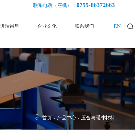
0755-86372663
联系电话（座机）：
EN
进瑞昌星
企业文化
联系我们
首页
产品中心
压合与缓冲材料
-
-