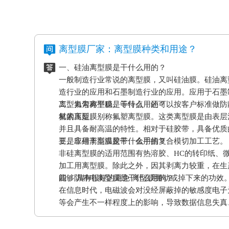
离型膜厂家：离型膜种类和用途？
一、硅油离型膜是干什么用的？
一般制造行业常说的离型膜，又叫硅油膜。硅油离
造行业的应用和石墨制造行业的应用。应用于石墨
离型力匀称平稳、等特点，还可以按客户标准做防
二、氟素离型膜是干什么用的？
材的压延。
氟素离型膜别称氟塑离型膜。这类离型膜是由表层
并且具备耐高温的特性。相对于硅胶带，具备优质
要是应用于高温胶带、金手指复合模切加工工艺。
三、非硅离型膜是干什么用的？
非硅离型膜的适用范围有热溶胶、HC的转印纸、
加工用离型膜。除此之外，因其剥离力较重，在生
能够 具有很好的避免 离型膜挪动或掉下来的功效
四、防静电离型膜是干什么用的？
在信息时代，电磁波会对没经屏蔽掉的敏感度电子
等会产生不一样程度上的影响，导致数据信息失真
应和磨擦产生的静电感应对各种各样敏感元件、仪
等，如因薄膜袋静电积累产生髙压放电，其严重后