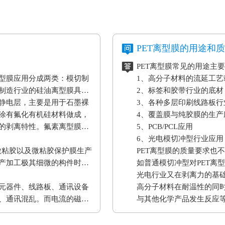
PET离型膜的用途和
PET离型膜常见的用途主
型膜应用分成两类：模切制
1、高分子材料的流延工
制造行业的硅油离型膜具备
2、标签和胶带行业的底材
静电层，主要是用于石墨裸
3、各种多层印刷线路板行
涂有氟化有机硅材料做成，
4、覆盖膜与纯胶膜的生产
的剥离特性。氟素离型膜主
5、PCB/PCL应用
6、光电模切冲型行业应用
微粘胶以及微粘胶保护膜生产
PET离型膜的质量要求也
产加工极其细微的构件时，
如普通模切冲型对PET离
。
光电行业又在剥离力的基
元器件、线路板、通讯设备
高分子材料在耐温性的同
、通讯混乱。而电流的磁效
与其他化学产品发生反应
表设备、一些化工原材料
果将是毁灭性的，因此防静