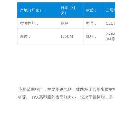
日本（住
产地（厂家）：
材质：
三层
友）
拉伸性能：
良好
型号：
CEL-
260M
厚度：
120UM
规格：
0M
应用范围很广，主要用途包括：线路板压合用离型材料
材等。 TPX离型膜的表面张力小，仅次于氟树脂，是