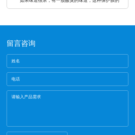
如果味道很浓，有一股酸臭的味道，这种保护膜的
间长了会产生各方面的反应就是贴死。
二、良好的耐高温性能、平滑度和强度。
板误差保证热压机的正常工作。
求。
保持力非常差。
三、氟塑离型膜可以防止预浸料粘连，又可以保
2、看纸管
护预浸料不受污染。
选用厚纸管的保护膜一般都是为了误导消费，保护
四、离型膜能粘住预浸料，但又易于使两者分
膜的生产是从国外开始的，所以保护膜的纸管内径
离，具有足够的致密性，防止水分通过它进入预
都是统一的7.6厘米。
3、看松紧度
浸料中。
留言咨询
保护膜按照常规就应该卷得整齐，这样的保护膜没
有缝隙，胶水与空气结合的程度就小，可以延长保
护膜的保存期限和最大限度的保留保护膜的粘着
4、看膜的亮度
力。
一般劣质保护膜都会颜色发暗，这种保护膜断裂的
概率非常高,强度差。
5、手感膜的厚度
膜硬的保护膜一般都比较次，而且由于膜厚，实际
米数会减少。好的保护膜所选用的薄膜都比较柔
软，用手拉膜伸长性好。
6、看颜色
一般透明保护膜外观颜色越白，保护膜杂质越少，
才能保证保护膜正常的胶粘性，100米以下的保护膜
都有一定的透明度可以看到纸管。