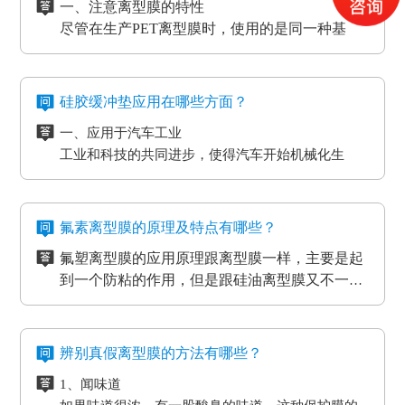
一、注意离型膜的特性
5、PCB/PCL应用
的影响，导致数据信息失真、通讯混乱。而电流的
尽管在生产PET离型膜时，使用的是同一种基
6、光电模切冲型行业应用
磁效应和磨擦产生的静电感应对各种各样敏感元
材，但是使用不一样的离型剂，就会得到不一样
PET离型膜的质量要求也不一样：
件、仪表设备、一些化工原材料等，如因薄膜袋静
的离型膜特性，而且使用的领域和范围也各有侧
二、注意离型膜的性价比
如普通模切冲型对PET离型膜的要求是厚度均匀剥离
电积累产生髙压放电，其严重后果将是毁灭性的，
重。
尽管每个品牌的离型膜在价格上都会有一些差
力稳定。
硅胶缓冲垫应用在哪些方面？
因此防静电离型膜也很重要。
异，但总体上来说都是在一个合理的范围之内，
光电行业又在剥离力的基础上多了透明度耐温性等
一、应用于汽车工业
所以要想得到物美价廉的离型膜，就要对多个品
三、看使用情况
要求。
工业和科技的共同进步，使得汽车开始机械化生
牌的产品进行比较，在材质、工艺、质量等方面
购买离型膜的目的是为了发挥其性能，满足使用
高分子材料在耐温性的同时还要考虑到耐化学试剂
产。在汽车工厂当中，数条流水线之间分布着许许
都相同的情况下选择性价比最高的离型膜。
需求。质量再好的离型膜若使用在不正确的地
的腐蚀，硅油的稳定性，不与其他化学产品发生反
多多的机器。这些机器在使用的过程中难免会受到
二、应用于物流装卸货平台
方，其性能也不能得到更好的发挥。
四、看生产厂家
应等。
摩擦和损耗，所以经常会在机器的连接处使用缓冲
物流装卸货的过程中会格外重视运输货物的完整
一般品牌大、评价高的正规PET离型膜生产厂家
氟素离型膜的原理及特点有哪些？
垫，起到防滑、防震的作用，能够最大程度的保护
度，货物与地面的接触尤为关键，幅度大一些就可
在其技术和服务上都较为成熟、要求也很严格，
氟塑离型膜的应用原理跟离型膜一样，主要是起
机器，减小损耗。
能导致物品损坏。而目前市场上最受欢迎的缓冲垫
三、应用于热压机强化过程
而且生产规模也比较大，因而具有一定的基础
五、看产品价格
到一个防粘的作用，但是跟硅油离型膜又不一
具有弹性好、质地紧密、耐高温以及抗冲力强的特
想让地板、木门和家具更耐用，就需要使用热压机
性、技术性和规模性。
不同品牌、不同厂家的PET离型膜在其价格上都
样，氟在氟塑离型膜里面是以一种氟化物的形式
氟塑离型膜主要应用于高温胶，硅胶双面胶贴
点，用在物流装卸平台上可以起到保护货物的作
强化。而在这个过程中也需要缓冲垫。缓冲垫会装
会有些差异，而且国内的与进口的离型膜在其价
存在的，大部分的胶带都是基材加胶水的形式存
合；用于金手指，绿胶，AB胶，3M硅胶贴合
用。
在模板和热压板之间，起到均匀传递热压板工作温
格上也会有很大的差异。
六、注意离型膜的使用范围
在耐高温胶带的基材分很多种（PET,聚酰亚胺）
等；模切加工成其它任何形状，用于一些特殊用
氟素离型膜的特点：
度和工作压力的作用。而且使用缓冲垫还可以使纸
辨别真假离型膜的方法有哪些？
企业选购离型膜的主要目的就是为了满足产品的
亚克力胶水的温度没办法耐到硅胶胶水的温度、
途。
一、氟塑离型膜不易产生化学反应，良好的耐温
贴面和基板更加密致的粘合，最终达到均匀、平整
生产需要，所以一定要根据离型膜的使用范围来
1、闻味道
硅胶的胶水跟硅油离型膜同属矽利康的类别，时
耐湿性，防潮、防油，起到产品的隔离作用。
的效果。另外硅胶缓冲垫还可以保护模板、弥补压
进行选择，要确保能够符合企业产品的生产要