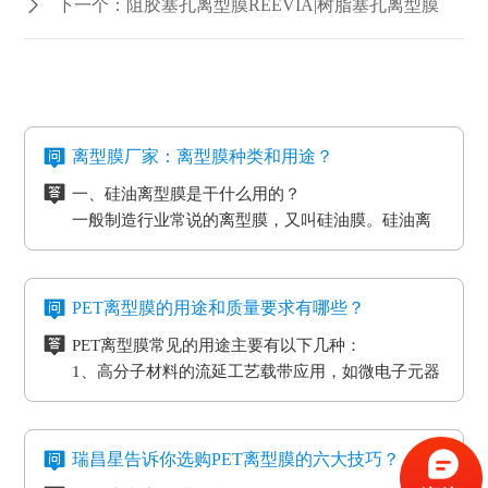
下一个：阻胶塞孔离型膜REEVIA|树脂塞孔离型膜
离型膜厂家：离型膜种类和用途？
一、硅油离型膜是干什么用的？
一般制造行业常说的离型膜，又叫硅油膜。硅油离
型膜应用分成两类：模切制造行业的应用和石墨制
造行业的应用。应用于石墨制造行业的硅油离型膜
二、氟素离型膜是干什么用的？
具备离型力匀称平稳、等特点，还可以按客户标准
氟素离型膜别称氟塑离型膜。这类离型膜是由表层
PET离型膜的用途和质量要求有哪些？
做防静电层，主要是用于石墨裸材的压延。
涂有氟化有机硅材料做成，并且具备耐高温的特
PET离型膜常见的用途主要有以下几种：
性。相对于硅胶带，具备优质的剥离特性。氟素离
三、非硅离型膜是干什么用的？
1、高分子材料的流延工艺载带应用，如微电子元器
型膜主要是应用于高温胶带、金手指复合模切加工
非硅离型膜的适用范围有热溶胶、HC的转印纸、微
件
工艺。
粘胶以及微粘胶保护膜生产加工用离型膜。除此之
2、标签和胶带行业的底材
外，因其剥离力较重，在生产加工极其细微的构件
四、防静电离型膜是干什么用的？
3、各种多层印刷线路板行业的层压工艺应用
时，能够 具有很好的避免 离型膜挪动或掉下来的功
在信息时代，电磁波会对没经屏蔽掉的敏感度电子
瑞昌星告诉你选购PET离型膜的六大技巧？
4、覆盖膜与纯胶膜的生产应用
效。
元器件、线路板、通讯设备等会产生不一样程度上