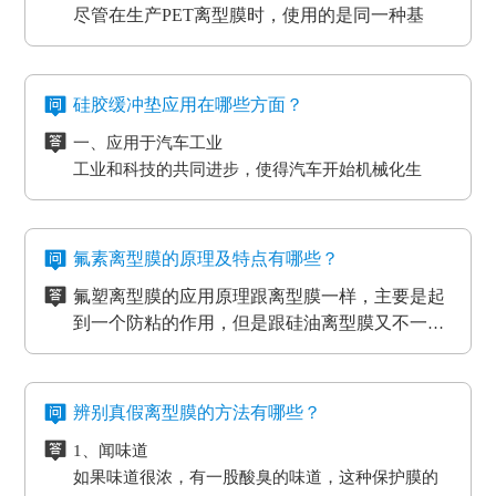
的影响，导致数据信息失真、通讯混乱。而电流的
尽管在生产PET离型膜时，使用的是同一种基
6、光电模切冲型行业应用
磁效应和磨擦产生的静电感应对各种各样敏感元
材，但是使用不一样的离型剂，就会得到不一样
PET离型膜的质量要求也不一样：
件、仪表设备、一些化工原材料等，如因薄膜袋静
的离型膜特性，而且使用的领域和范围也各有侧
二、注意离型膜的性价比
如普通模切冲型对PET离型膜的要求是厚度均匀剥离
电积累产生髙压放电，其严重后果将是毁灭性的，
重。
尽管每个品牌的离型膜在价格上都会有一些差
力稳定。
硅胶缓冲垫应用在哪些方面？
因此防静电离型膜也很重要。
异，但总体上来说都是在一个合理的范围之内，
光电行业又在剥离力的基础上多了透明度耐温性等
一、应用于汽车工业
所以要想得到物美价廉的离型膜，就要对多个品
三、看使用情况
要求。
工业和科技的共同进步，使得汽车开始机械化生
牌的产品进行比较，在材质、工艺、质量等方面
购买离型膜的目的是为了发挥其性能，满足使用
高分子材料在耐温性的同时还要考虑到耐化学试剂
产。在汽车工厂当中，数条流水线之间分布着许许
都相同的情况下选择性价比最高的离型膜。
需求。质量再好的离型膜若使用在不正确的地
的腐蚀，硅油的稳定性，不与其他化学产品发生反
多多的机器。这些机器在使用的过程中难免会受到
二、应用于物流装卸货平台
方，其性能也不能得到更好的发挥。
四、看生产厂家
应等。
摩擦和损耗，所以经常会在机器的连接处使用缓冲
物流装卸货的过程中会格外重视运输货物的完整
一般品牌大、评价高的正规PET离型膜生产厂家
氟素离型膜的原理及特点有哪些？
垫，起到防滑、防震的作用，能够最大程度的保护
度，货物与地面的接触尤为关键，幅度大一些就可
在其技术和服务上都较为成熟、要求也很严格，
氟塑离型膜的应用原理跟离型膜一样，主要是起
机器，减小损耗。
能导致物品损坏。而目前市场上最受欢迎的缓冲垫
三、应用于热压机强化过程
而且生产规模也比较大，因而具有一定的基础
五、看产品价格
到一个防粘的作用，但是跟硅油离型膜又不一
具有弹性好、质地紧密、耐高温以及抗冲力强的特
想让地板、木门和家具更耐用，就需要使用热压机
性、技术性和规模性。
不同品牌、不同厂家的PET离型膜在其价格上都
样，氟在氟塑离型膜里面是以一种氟化物的形式
氟塑离型膜主要应用于高温胶，硅胶双面胶贴
点，用在物流装卸平台上可以起到保护货物的作
强化。而在这个过程中也需要缓冲垫。缓冲垫会装
会有些差异，而且国内的与进口的离型膜在其价
存在的，大部分的胶带都是基材加胶水的形式存
合；用于金手指，绿胶，AB胶，3M硅胶贴合
用。
在模板和热压板之间，起到均匀传递热压板工作温
格上也会有很大的差异。
六、注意离型膜的使用范围
在耐高温胶带的基材分很多种（PET,聚酰亚胺）
等；模切加工成其它任何形状，用于一些特殊用
氟素离型膜的特点：
度和工作压力的作用。而且使用缓冲垫还可以使纸
辨别真假离型膜的方法有哪些？
企业选购离型膜的主要目的就是为了满足产品的
亚克力胶水的温度没办法耐到硅胶胶水的温度、
途。
一、氟塑离型膜不易产生化学反应，良好的耐温
贴面和基板更加密致的粘合，最终达到均匀、平整
生产需要，所以一定要根据离型膜的使用范围来
1、闻味道
硅胶的胶水跟硅油离型膜同属矽利康的类别，时
耐湿性，防潮、防油，起到产品的隔离作用。
的效果。另外硅胶缓冲垫还可以保护模板、弥补压
进行选择，要确保能够符合企业产品的生产要
如果味道很浓，有一股酸臭的味道，这种保护膜的
间长了会产生各方面的反应就是贴死。
二、良好的耐高温性能、平滑度和强度。
板误差保证热压机的正常工作。
求。