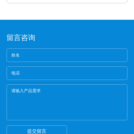
保持力非常差。
三、氟塑离型膜可以防止预浸料粘连，又可以保
2、看纸管
护预浸料不受污染。
选用厚纸管的保护膜一般都是为了误导消费，保护
四、离型膜能粘住预浸料，但又易于使两者分
膜的生产是从国外开始的，所以保护膜的纸管内径
离，具有足够的致密性，防止水分通过它进入预
都是统一的7.6厘米。
3、看松紧度
浸料中。
留言咨询
保护膜按照常规就应该卷得整齐，这样的保护膜没
有缝隙，胶水与空气结合的程度就小，可以延长保
护膜的保存期限和最大限度的保留保护膜的粘着
4、看膜的亮度
力。
一般劣质保护膜都会颜色发暗，这种保护膜断裂的
概率非常高,强度差。
5、手感膜的厚度
膜硬的保护膜一般都比较次，而且由于膜厚，实际
米数会减少。好的保护膜所选用的薄膜都比较柔
软，用手拉膜伸长性好。
6、看颜色
一般透明保护膜外观颜色越白，保护膜杂质越少，
才能保证保护膜正常的胶粘性，100米以下的保护膜
都有一定的透明度可以看到纸管。
提交留言