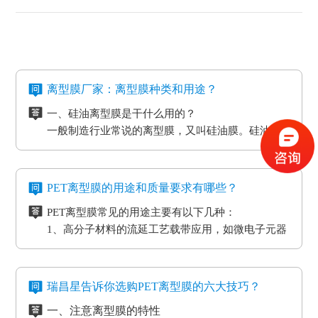
离型膜厂家：离型膜种类和用途？
一、硅油离型膜是干什么用的？
一般制造行业常说的离型膜，又叫硅油膜。硅油离
型膜应用分成两类：模切制造行业的应用和石墨制
造行业的应用。应用于石墨制造行业的硅油离型膜
二、氟素离型膜是干什么用的？
具备离型力匀称平稳、等特点，还可以按客户标准
氟素离型膜别称氟塑离型膜。这类离型膜是由表层
PET离型膜的用途和质量要求有哪些？
做防静电层，主要是用于石墨裸材的压延。
涂有氟化有机硅材料做成，并且具备耐高温的特
PET离型膜常见的用途主要有以下几种：
性。相对于硅胶带，具备优质的剥离特性。氟素离
三、非硅离型膜是干什么用的？
1、高分子材料的流延工艺载带应用，如微电子元器
型膜主要是应用于高温胶带、金手指复合模切加工
非硅离型膜的适用范围有热溶胶、HC的转印纸、微
件
工艺。
粘胶以及微粘胶保护膜生产加工用离型膜。除此之
2、标签和胶带行业的底材
外，因其剥离力较重，在生产加工极其细微的构件
四、防静电离型膜是干什么用的？
3、各种多层印刷线路板行业的层压工艺应用
时，能够 具有很好的避免 离型膜挪动或掉下来的功
在信息时代，电磁波会对没经屏蔽掉的敏感度电子
瑞昌星告诉你选购PET离型膜的六大技巧？
4、覆盖膜与纯胶膜的生产应用
效。
元器件、线路板、通讯设备等会产生不一样程度上
一、注意离型膜的特性
5、PCB/PCL应用