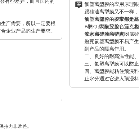
都会有些差异，而且国内的
氟塑离型膜的应用原理跟
。
跟硅油离型膜又不一样，
的，大部分的胶带都是基
氟塑离型膜主要应用于高
的生产需要，所以一定要根
（PET,聚酰亚胺）亚
B胶，3M硅胶贴合等；
符合企业产品的生产要求。
胶水跟硅油离型膜同属矽
氟素离型膜的特点：
贴死。
一、氟塑离型膜不易产生
到产品的隔离作用。
二、良好的耐高温性能、
三、氟塑离型膜可以防止
四、离型膜能粘住预浸料
止水分通过它进入预浸料
保持力非常差。