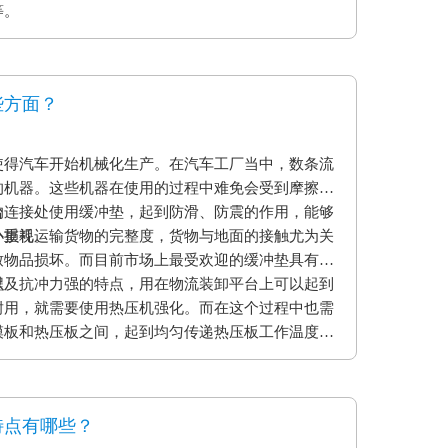
等。
些方面？
使得汽车开始机械化生产。在汽车工厂当中，数条流
的机器。这些机器在使用的过程中难免会受到摩擦和
的连接处使用缓冲垫，起到防滑、防震的作用，能够
台
小损耗。
外重视运输货物的完整度，货物与地面的接触尤为关
致物品损坏。而目前市场上最受欢迎的缓冲垫具有弹
以及抗冲力强的特点，用在物流装卸平台上可以起到
程
耐用，就需要使用热压机强化。而在这个过程中也需
模板和热压板之间，起到均匀传递热压板工作温度和
用缓冲垫还可以使纸贴面和基板更加密致的粘合，最
。另外硅胶缓冲垫还可以保护模板、弥补压板误差保
特点有哪些？