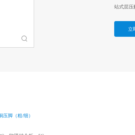
站式层压
立
铜压脚（粗/细）