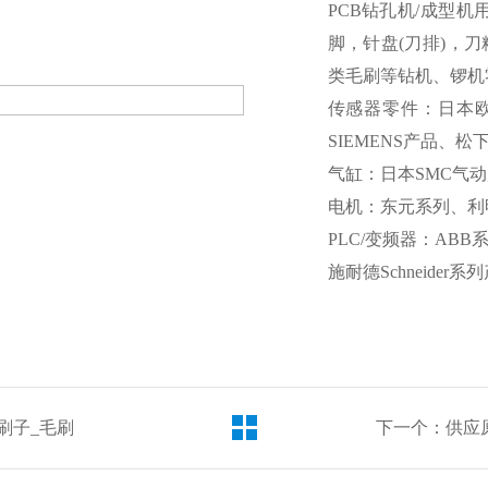
PCB钻孔机/成型机
脚，针盘(刀排)，
类毛刷等钻机、锣机
传感器零件：日本欧
SIEMENS产品、松下P
气缸：日本SMC气
电机：东元系列、利
PLC/变频器：A
施耐德Schneider系
刷子_毛刷