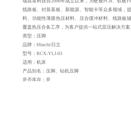
瑞昌星科技自2006年成立以来，为硬板PCB、软板F
线路板、封装基板、新能源、智能卡等众多领域，
料、功能性薄膜热压材料、压合缓冲材料、线路板
覆盖热压合各工序，为客户提供一站式层压解决方案
类型：压脚
品牌：Hitachi/日立
型号：RCX-YLJ-03
适用：机床
产品别名：压脚、钻机压脚
是否库存：是
是否批发：是
规格：QIC铜压力脚
适用机械：日立PCB钻机
别名：日立机QIC铜压脚