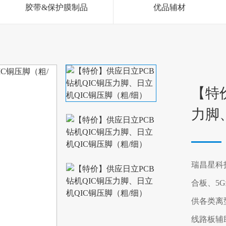
胶带&保护膜制品
优品辅材
【特
力脚
瑞昌星科
合板、5
供各类离
线路板辅