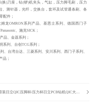
用(换)刀座，钻(锣)机夹头，气缸，压力脚毛刷，压力
刀粒、测针器，光纤，交换台，套环及试管通条刷、各
零配件；
姆龙OMRON系列产品、基恩士系列、德国西门子
anasonic、施克SICK；
动产品、金器系列；
明系列、台创TCG系列；
BB系列、台湾台达、三菱系列、安川系列、西门子系列、
列产品；
下一个：供应原装日立QIC压脚杯/压力杯日立PCB钻机QIC大小孔转换盘厂家