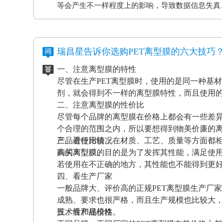
等会产生不一样程度上的影响，导致数据信息失真
应和磨擦产生的静电感应对各种各样敏感元件、仪
等，如因薄膜袋静电积累产生髙压放电，其严重后
电离型膜也很重要。
瑞昌星告诉你选购PET离型膜的六大技巧
一、注意离型膜的特性
尽管在生产PET离型膜时，使用的是同一种基
剂，就会得到不一样的离型膜特性，而且使用
二、注意离型膜的性价比
尽管每个品牌的离型膜在价格上都会有一些差
个合理的范围之内，所以要想得到物美价廉的
产品进行比较，在材质、工艺、质量等方面都
三、看使用情况
高的离型膜。
购买离型膜的目的是为了发挥其性能，满足使
若使用在不正确的地方，其性能也不能得到更
四、看生产厂家
一般品牌大、评价高的正规PET离型膜生产厂
成熟、要求也很严格，而且生产规模也比较大
技术性和规模性。
五、看产品价格