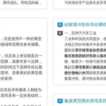
、通讯混乱。而电流的磁效
与其他化学产品发生反应
表设备、一些化工原材料
果将是毁灭性的，因此防静
？
硅胶缓冲垫应用在哪
一、应用于汽车工业
材，但是使用不一样的离型
工业和科技的共同进步，
的领域和范围也各有侧重。
水线之间分布着许许多多
损耗，所以经常会在机器
二、应用于物流装卸货平
异，但总体上来说都是在一
最大程度的保护机器，减
物流装卸货的过程中会格
离型膜，就要对多个品牌的
键，幅度大一些就可能导
相同的情况下选择性价比最
性好、质地紧密、耐高温
三、应用于热压机强化过
用需求。质量再好的离型膜
保护货物的作用。
想让地板、木门和家具更
好的发挥。
要缓冲垫。缓冲垫会装在
工作压力的作用。而且使
家在其技术和服务上都较为
终达到均匀、平整的效果
，因而具有一定的基础性、
证热压机的正常工作。
氟素离型膜的原理及