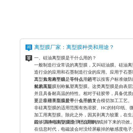
离型膜厂家：离型膜种类和用途？
一、硅油离型膜是干什么用的？
一般制造行业常说的离型膜，又叫硅油膜。硅油离
造行业的应用和石墨制造行业的应用。应用于石墨
离型力匀称平稳、等特点，还可以按客户标准做防
二、氟素离型膜是干什么用的？
材的压延。
氟素离型膜别称氟塑离型膜。这类离型膜是由表层
并且具备耐高温的特性。相对于硅胶带，具备优质
要是应用于高温胶带、金手指复合模切加工工艺。
三、非硅离型膜是干什么用的？
非硅离型膜的适用范围有热溶胶、HC的转印纸、
加工用离型膜。除此之外，因其剥离力较重，在生
能够 具有很好的避免 离型膜挪动或掉下来的功效
四、防静电离型膜是干什么用的？
在信息时代，电磁波会对没经屏蔽掉的敏感度电子