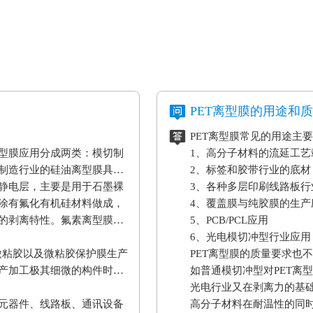
PET离型膜的用途和
PET离型膜常见的用途主
型膜应用分成两类：模切制
1、高分子材料的流延工
制造行业的硅油离型膜具备
2、标签和胶带行业的底材
静电层，主要是用于石墨裸
3、各种多层印刷线路板行
涂有氟化有机硅材料做成，
4、覆盖膜与纯胶膜的生产
的剥离特性。氟素离型膜主
5、PCB/PCL应用
6、光电模切冲型行业应用
微粘胶以及微粘胶保护膜生产
PET离型膜的质量要求也
产加工极其细微的构件时，
如普通模切冲型对PET离
。
光电行业又在剥离力的基
元器件、线路板、通讯设备
高分子材料在耐温性的同