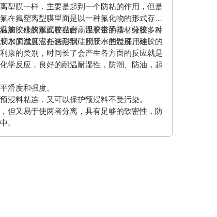
离型膜一样，主要是起到一个防粘的作用，但是
氟在氟塑离型膜里面是以一种氟化物的形式存在
材加胶水的形式存在耐高温胶带的基材分很多种
温胶，硅胶双面胶贴合；用于金手指，绿胶，A
克力胶水的温度没办法耐到硅胶胶水的温度、硅胶的
模切加工成其它任何形状，用于一些特殊用途。
利康的类别，时间长了会产生各方面的反应就是
化学反应，良好的耐温耐湿性，防潮、防油，起
平滑度和强度。
预浸料粘连，又可以保护预浸料不受污染。
，但又易于使两者分离，具有足够的致密性，防
中。