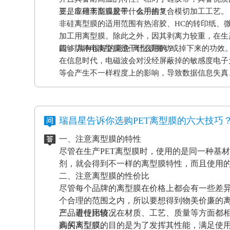
要是应用于高温胶带、金手指复合模切加工工艺。
三、非硅离型膜是干什么用的？
非硅离型膜的适用范围有热溶胶、HC的转印纸、
加工用离型膜。除此之外，因其剥离力较重，在生
能够 具有很好的避免 离型膜挪动或掉下来的功效
四、防静电离型膜是干什么用的？
在信息时代，电磁波会对没经屏蔽掉的敏感度电子
等会产生不一样程度上的影响，导致数据信息失真
应和磨擦产生的静电感应对各种各样敏感元件、仪
等，如因薄膜袋静电积累产生髙压放电，其严重后
电离型膜也很重要。
瑞昌星告诉你选购PET离型膜的六大技巧
一、注意离型膜的特性
尽管在生产PET离型膜时，使用的是同一种基
剂，就会得到不一样的离型膜特性，而且使用
二、注意离型膜的性价比
尽管每个品牌的离型膜在价格上都会有一些差
个合理的范围之内，所以要想得到物美价廉的
产品进行比较，在材质、工艺、质量等方面都
三、看使用情况
高的离型膜。
购买离型膜的目的是为了发挥其性能，满足使