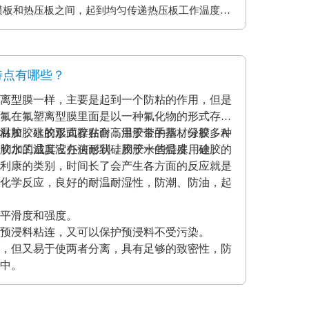
模板和热压板之间，起到均匀传递热压板工作温度和
用缓冲垫还可以使纸贴面和基板更加密致的粘合，最
。另外硅胶缓冲垫还可以保护模板、弥补压板误差保
特点有哪些？
离型膜一样，主要是起到一个防粘的作用，但是
氟在氟塑离型膜里面是以一种氟化物的形式存在
材加胶水的形式存在耐高温胶带的基材分很多种
温胶，硅胶双面胶贴合；用于金手指，绿胶，A
克力胶水的温度没办法耐到硅胶胶水的温度、硅胶的
模切加工成其它任何形状，用于一些特殊用途。
利康的类别，时间长了会产生各方面的反应就是
化学反应，良好的耐温耐湿性，防潮、防油，起
平滑度和强度。
预浸料粘连，又可以保护预浸料不受污染。
，但又易于使两者分离，具有足够的致密性，防
中。