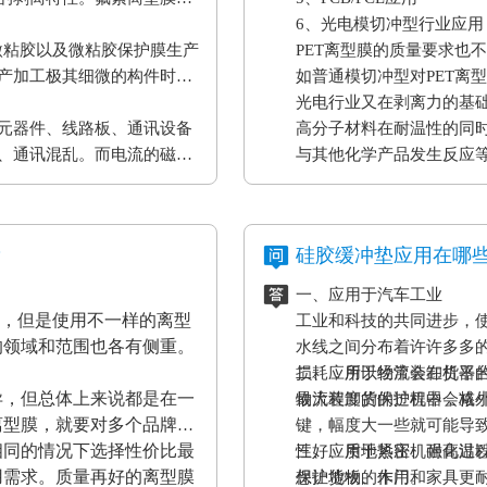
6、光电模切冲型行业应用
微粘胶以及微粘胶保护膜生产
PET离型膜的质量要求也
产加工极其细微的构件时，
如普通模切冲型对PET离
。
光电行业又在剥离力的基
元器件、线路板、通讯设备
高分子材料在耐温性的同
、通讯混乱。而电流的磁效
与其他化学产品发生反应
表设备、一些化工原材料
果将是毁灭性的，因此防静
？
硅胶缓冲垫应用在哪
一、应用于汽车工业
材，但是使用不一样的离型
工业和科技的共同进步，
的领域和范围也各有侧重。
水线之间分布着许许多多
损耗，所以经常会在机器
二、应用于物流装卸货平
异，但总体上来说都是在一
最大程度的保护机器，减
物流装卸货的过程中会格
离型膜，就要对多个品牌的
键，幅度大一些就可能导
相同的情况下选择性价比最
性好、质地紧密、耐高温
三、应用于热压机强化过
用需求。质量再好的离型膜
保护货物的作用。
想让地板、木门和家具更