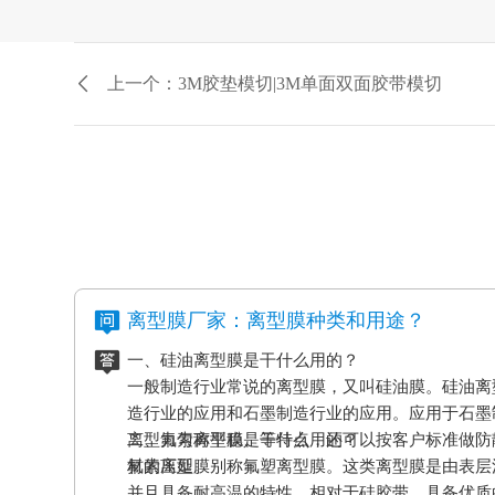
上一个：3M胶垫模切|3M单面双面胶带模切
离型膜厂家：离型膜种类和用途？
一、硅油离型膜是干什么用的？
一般制造行业常说的离型膜，又叫硅油膜。硅油离
造行业的应用和石墨制造行业的应用。应用于石墨
离型力匀称平稳、等特点，还可以按客户标准做防
二、氟素离型膜是干什么用的？
材的压延。
氟素离型膜别称氟塑离型膜。这类离型膜是由表层
并且具备耐高温的特性。相对于硅胶带，具备优质