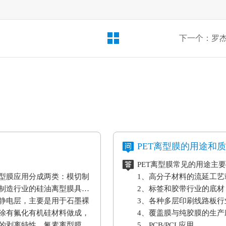
下一个：罗杰
PET离型膜的用途和
PET离型膜常见的用途主
型膜应用分成两类：模切制
1、高分子材料的流延工
制造行业的硅油离型膜具备
2、标签和胶带行业的底材
静电层，主要是用于石墨裸
3、各种多层印刷线路板行
涂有氟化有机硅材料做成，
4、覆盖膜与纯胶膜的生产
的剥离特性。氟素离型膜主
5、PCB/PCL应用