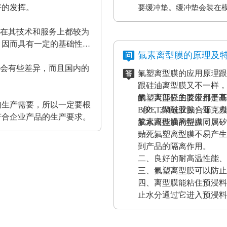
好的发挥。
要缓冲垫。缓冲垫会装在
工作压力的作用。而且使
家在其技术和服务上都较为
终达到均匀、平整的效果
，因而具有一定的基础性、
证热压机的正常工作。
氟素离型膜的原理及
都会有些差异，而且国内的
氟塑离型膜的应用原理跟
。
跟硅油离型膜又不一样，
的，大部分的胶带都是基
氟塑离型膜主要应用于高
的生产需要，所以一定要根
（PET,聚酰亚胺）亚
B胶，3M硅胶贴合等；
符合企业产品的生产要求。
胶水跟硅油离型膜同属矽
氟素离型膜的特点：
贴死。
一、氟塑离型膜不易产生
到产品的隔离作用。
二、良好的耐高温性能、
三、氟塑离型膜可以防止
四、离型膜能粘住预浸料
止水分通过它进入预浸料