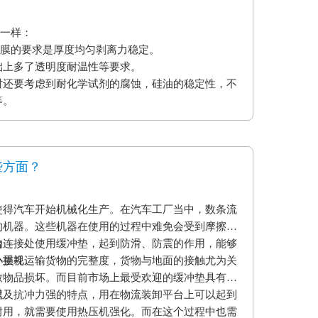
不一样：
型膜的要求是厚度均匀剥离力稳定。
础上多了透明度耐温性等要求。
时还要考虑到耐化学试剂的腐蚀，硅油的稳定性，不
等。
些方面？
使得汽车开始机械化生产。在汽车工厂当中，数条流
的机器。这些机器在使用的过程中难免会受到摩擦和
的连接处使用缓冲垫，起到防滑、防震的作用，能够
台
小损耗。
外重视运输货物的完整度，货物与地面的接触尤为关
致物品损坏。而目前市场上最受欢迎的缓冲垫具有弹
以及抗冲力强的特点，用在物流装卸平台上可以起到
程
耐用，就需要使用热压机强化。而在这个过程中也需