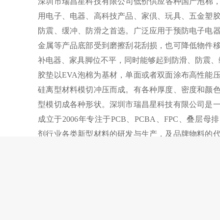
深圳市瑞昌星科技有限公司低价供应各种国产泡棉，
用电子、电器、高科技产品、家倶、玩具、五金塑
防震、缓冲、防滑之首选。广泛应用于预防电子电
金属等产品底部受到磨擦刮花刮损，也可降低物件
补电器、家具脚位不平，同时能够起到防滑、防震、
胶垫以EVA泡棉为基材，单面或者双面涂布高性能
硅离型材料模切冲压而成。有各种厚度、密度和颜
型模切成各种形状。深圳市瑞昌星科技有限公司是
成立于2006年专注于PCB、PCBA、FPC、叠层
剂行业各类新型材料的研发与生产，及品牌物料的
立的材料模切加工车间，可根据客户的要求模切各种
胶垫模切。