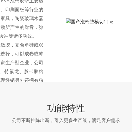
EVA泡棉胶垫主要适
胶、印刷面板等行业的
器家具，陶瓷玻璃木器
移动所产生的噪音，弥
缓冲等诸多功效。
压敏胶，复合单硅或双
色选择，可以成卷或冲
一家生产型企业，公司
母排、特氟龙、胶带胶粘
代理经销另外还拥有独
国产泡棉，EVA泡棉
功能特性
公司不断推陈出新，引入更多生产线，满足客户需求