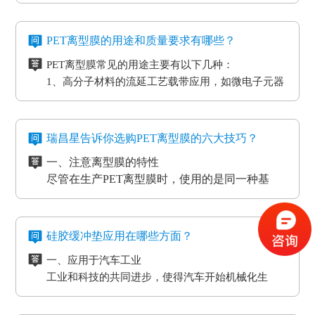
型膜应用分成两类：模切制造行业的应用和石墨制
造行业的应用。应用于石墨制造行业的硅油离型膜
二、氟素离型膜是干什么用的？
具备离型力匀称平稳、等特点，还可以按客户标准
氟素离型膜别称氟塑离型膜。这类离型膜是由表层
PET离型膜的用途和质量要求有哪些？
做防静电层，主要是用于石墨裸材的压延。
涂有氟化有机硅材料做成，并且具备耐高温的特
PET离型膜常见的用途主要有以下几种：
性。相对于硅胶带，具备优质的剥离特性。氟素离
三、非硅离型膜是干什么用的？
1、高分子材料的流延工艺载带应用，如微电子元器
型膜主要是应用于高温胶带、金手指复合模切加工
非硅离型膜的适用范围有热溶胶、HC的转印纸、微
件
工艺。
粘胶以及微粘胶保护膜生产加工用离型膜。除此之
2、标签和胶带行业的底材
外，因其剥离力较重，在生产加工极其细微的构件
四、防静电离型膜是干什么用的？
3、各种多层印刷线路板行业的层压工艺应用
时，能够 具有很好的避免 离型膜挪动或掉下来的功
在信息时代，电磁波会对没经屏蔽掉的敏感度电子
瑞昌星告诉你选购PET离型膜的六大技巧？
4、覆盖膜与纯胶膜的生产应用
效。
元器件、线路板、通讯设备等会产生不一样程度上
一、注意离型膜的特性
5、PCB/PCL应用
的影响，导致数据信息失真、通讯混乱。而电流的
尽管在生产PET离型膜时，使用的是同一种基
6、光电模切冲型行业应用
磁效应和磨擦产生的静电感应对各种各样敏感元
材，但是使用不一样的离型剂，就会得到不一样
PET离型膜的质量要求也不一样：
件、仪表设备、一些化工原材料等，如因薄膜袋静
的离型膜特性，而且使用的领域和范围也各有侧
二、注意离型膜的性价比
如普通模切冲型对PET离型膜的要求是厚度均匀剥离
电积累产生髙压放电，其严重后果将是毁灭性的，
重。
尽管每个品牌的离型膜在价格上都会有一些差
力稳定。
硅胶缓冲垫应用在哪些方面？
因此防静电离型膜也很重要。
异，但总体上来说都是在一个合理的范围之内，
光电行业又在剥离力的基础上多了透明度耐温性等
一、应用于汽车工业
所以要想得到物美价廉的离型膜，就要对多个品
三、看使用情况
要求。
工业和科技的共同进步，使得汽车开始机械化生
牌的产品进行比较，在材质、工艺、质量等方面
购买离型膜的目的是为了发挥其性能，满足使用
高分子材料在耐温性的同时还要考虑到耐化学试剂
产。在汽车工厂当中，数条流水线之间分布着许许
都相同的情况下选择性价比最高的离型膜。
需求。质量再好的离型膜若使用在不正确的地
的腐蚀，硅油的稳定性，不与其他化学产品发生反
多多的机器。这些机器在使用的过程中难免会受到
二、应用于物流装卸货平台
方，其性能也不能得到更好的发挥。
四、看生产厂家