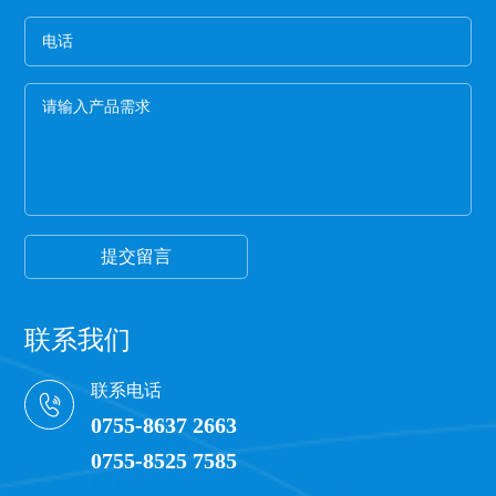
概率非常高,强度差。
5、手感膜的厚度
膜硬的保护膜一般都比较次，而且由于膜厚，实际
米数会减少。好的保护膜所选用的薄膜都比较柔
软，用手拉膜伸长性好。
6、看颜色
一般透明保护膜外观颜色越白，保护膜杂质越少，
才能保证保护膜正常的胶粘性，100米以下的保护膜
都有一定的透明度可以看到纸管。
提交留言
联系我们
联系电话
0755-8637 2663
0755-8525 7585