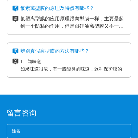
应等。
摩擦和损耗，所以经常会在机器的连接处使用缓冲
物流装卸货的过程中会格外重视运输货物的完整
一般品牌大、评价高的正规PET离型膜生产厂家
氟素离型膜的原理及特点有哪些？
垫，起到防滑、防震的作用，能够最大程度的保护
度，货物与地面的接触尤为关键，幅度大一些就可
在其技术和服务上都较为成熟、要求也很严格，
氟塑离型膜的应用原理跟离型膜一样，主要是起
机器，减小损耗。
能导致物品损坏。而目前市场上最受欢迎的缓冲垫
三、应用于热压机强化过程
而且生产规模也比较大，因而具有一定的基础
五、看产品价格
到一个防粘的作用，但是跟硅油离型膜又不一
具有弹性好、质地紧密、耐高温以及抗冲力强的特
想让地板、木门和家具更耐用，就需要使用热压机
性、技术性和规模性。
不同品牌、不同厂家的PET离型膜在其价格上都
样，氟在氟塑离型膜里面是以一种氟化物的形式
氟塑离型膜主要应用于高温胶，硅胶双面胶贴
点，用在物流装卸平台上可以起到保护货物的作
强化。而在这个过程中也需要缓冲垫。缓冲垫会装
会有些差异，而且国内的与进口的离型膜在其价
存在的，大部分的胶带都是基材加胶水的形式存
合；用于金手指，绿胶，AB胶，3M硅胶贴合
用。
在模板和热压板之间，起到均匀传递热压板工作温
格上也会有很大的差异。
六、注意离型膜的使用范围
在耐高温胶带的基材分很多种（PET,聚酰亚胺）
等；模切加工成其它任何形状，用于一些特殊用
氟素离型膜的特点：
度和工作压力的作用。而且使用缓冲垫还可以使纸
辨别真假离型膜的方法有哪些？
企业选购离型膜的主要目的就是为了满足产品的
亚克力胶水的温度没办法耐到硅胶胶水的温度、
途。
一、氟塑离型膜不易产生化学反应，良好的耐温
贴面和基板更加密致的粘合，最终达到均匀、平整
生产需要，所以一定要根据离型膜的使用范围来
1、闻味道
硅胶的胶水跟硅油离型膜同属矽利康的类别，时
耐湿性，防潮、防油，起到产品的隔离作用。
的效果。另外硅胶缓冲垫还可以保护模板、弥补压
进行选择，要确保能够符合企业产品的生产要
如果味道很浓，有一股酸臭的味道，这种保护膜的
间长了会产生各方面的反应就是贴死。
二、良好的耐高温性能、平滑度和强度。
板误差保证热压机的正常工作。
求。
保持力非常差。
三、氟塑离型膜可以防止预浸料粘连，又可以保
2、看纸管
护预浸料不受污染。
选用厚纸管的保护膜一般都是为了误导消费，保护
四、离型膜能粘住预浸料，但又易于使两者分
膜的生产是从国外开始的，所以保护膜的纸管内径
离，具有足够的致密性，防止水分通过它进入预
都是统一的7.6厘米。
3、看松紧度
浸料中。
留言咨询
保护膜按照常规就应该卷得整齐，这样的保护膜没
有缝隙，胶水与空气结合的程度就小，可以延长保
护膜的保存期限和最大限度的保留保护膜的粘着
4、看膜的亮度
力。
一般劣质保护膜都会颜色发暗，这种保护膜断裂的