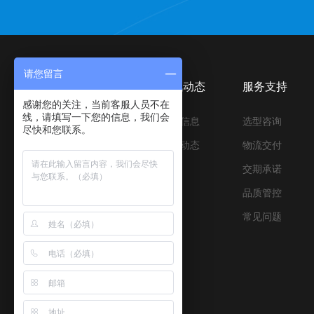
请您留言
产品中心
资讯动态
服务支持
感谢您的关注，当前客服人员不在
线，请填写一下您的信息，我们会
压合与离型材料
行业信息
选型咨询
尽快和您联系。
压合与缓冲材料
公司动态
物流交付
胶带&保护膜制品
交期承诺
优品辅材
品质管控
设备与配件
常见问题
新能源材料