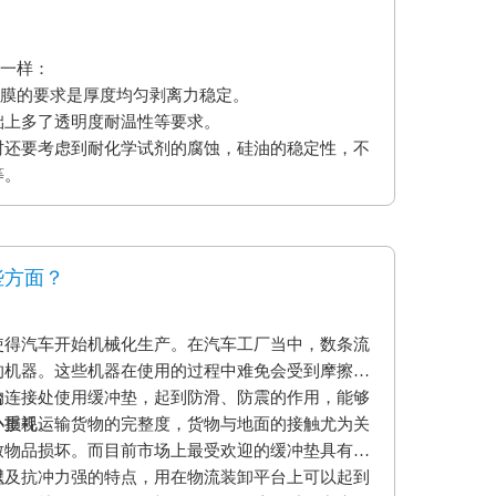
不一样：
型膜的要求是厚度均匀剥离力稳定。
础上多了透明度耐温性等要求。
时还要考虑到耐化学试剂的腐蚀，硅油的稳定性，不
等。
些方面？
使得汽车开始机械化生产。在汽车工厂当中，数条流
的机器。这些机器在使用的过程中难免会受到摩擦和
的连接处使用缓冲垫，起到防滑、防震的作用，能够
台
小损耗。
外重视运输货物的完整度，货物与地面的接触尤为关
致物品损坏。而目前市场上最受欢迎的缓冲垫具有弹
以及抗冲力强的特点，用在物流装卸平台上可以起到
程