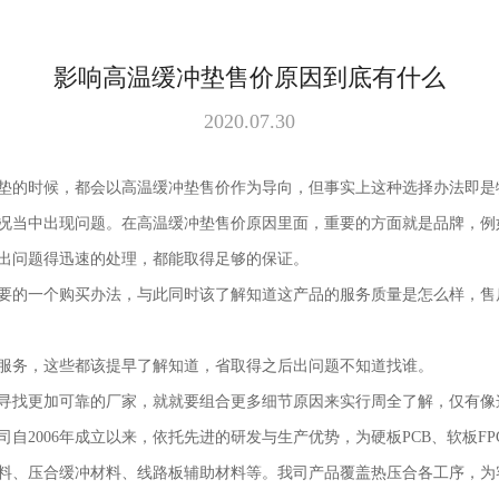
影响高温缓冲垫售价原因到底有什么
2020.07.30
垫
的时候，都会以
高温缓冲垫
售价作为导向，但事实上这种选择办法即是
况当中出现问题。在
高温缓冲垫
售价原因里面，重要的方面就是品牌，例
出问题得迅速的处理，都能取得足够的保证。
要的一个购买办法，与此同时该了解知道这产品的服务质量是怎么样，售
服务，这些都该提早了解知道，省取得之后出问题不知道找谁。
寻找更加可靠的厂家，就就要组合更多细节原因来实行周全了解，仅有像
司自
2006
年成立以来，依托先进的研发与生产优势，为硬板
PCB
、软板
FP
料、压合缓冲材料、线路板辅助材料等。我司产品覆盖热压合各工序，为