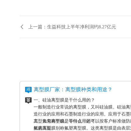
上一篇：生益科技上半年净利润约8.27亿元
离型膜厂家：离型膜种类和用途？
一、硅油离型膜是干什么用的？
一般制造行业常说的离型膜，又叫硅油膜。硅油离
造行业的应用和石墨制造行业的应用。应用于石墨
离型力匀称平稳、等特点，还可以按客户标准做防
二、氟素离型膜是干什么用的？
材的压延。
氟素离型膜别称氟塑离型膜。这类离型膜是由表层