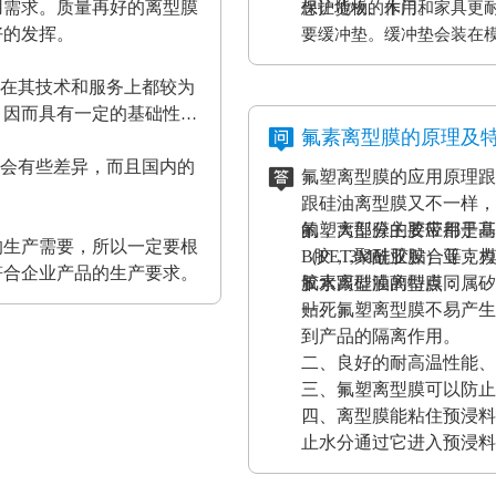
用需求。质量再好的离型膜
保护货物的作用。
想让地板、木门和家具更
好的发挥。
要缓冲垫。缓冲垫会装在
工作压力的作用。而且使
家在其技术和服务上都较为
终达到均匀、平整的效果
，因而具有一定的基础性、
证热压机的正常工作。
氟素离型膜的原理及
都会有些差异，而且国内的
氟塑离型膜的应用原理跟
。
跟硅油离型膜又不一样，
的，大部分的胶带都是基
氟塑离型膜主要应用于高
的生产需要，所以一定要根
（PET,聚酰亚胺）亚
B胶，3M硅胶贴合等；
符合企业产品的生产要求。
胶水跟硅油离型膜同属矽
氟素离型膜的特点：
贴死。
一、氟塑离型膜不易产生
到产品的隔离作用。
二、良好的耐高温性能、
三、氟塑离型膜可以防止
四、离型膜能粘住预浸料
止水分通过它进入预浸料