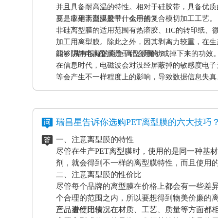
并且具备耐高温的特性。相对于硅胶带，具备优质
要是应用于高温胶带、金手指复合模切加工工艺。
三、非硅离型膜是干什么用的？
非硅离型膜的适用范围有热溶胶、HC的转印纸、
加工用离型膜。除此之外，因其剥离力较重，在生
能够 具有很好的避免 离型膜挪动或掉下来的功效
四、防静电离型膜是干什么用的？
在信息时代，电磁波会对没经屏蔽掉的敏感度电子
等会产生不一样程度上的影响，导致数据信息失真
应和磨擦产生的静电感应对各种各样敏感元件、仪
等，如因薄膜袋静电积累产生髙压放电，其严重后
电离型膜也很重要。
瑞昌星告诉你选购PET离型膜的六大技巧
一、注意离型膜的特性
尽管在生产PET离型膜时，使用的是同一种基
剂，就会得到不一样的离型膜特性，而且使用
二、注意离型膜的性价比
尽管每个品牌的离型膜在价格上都会有一些差
个合理的范围之内，所以要想得到物美价廉的
产品进行比较，在材质、工艺、质量等方面都
三、看使用情况