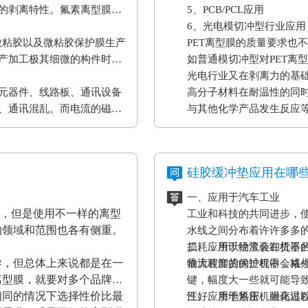
的剥离特性。氟素离型膜主
5、PCB/PCL应用
6、光电模切冲型行业应用
微粘胶以及微粘胶保护膜生产
PET离型膜的质量要求也
产加工极其细微的构件时，
如普通模切冲型对PET离
。
光电行业又在剥离力的基
元器件、线路板、通讯设备
高分子材料在耐温性的同
、通讯混乱。而电流的磁效
与其他化学产品发生反应
表设备、一些化工原材料
果将是毁灭性的，因此防静
？
硅胶缓冲垫应用在哪
一、应用于汽车工业
材，但是使用不一样的离型
工业和科技的共同进步，
的领域和范围也各有侧重。
水线之间分布着许许多多
损耗，所以经常会在机器
二、应用于物流装卸货平
异，但总体上来说都是在一
最大程度的保护机器，减
物流装卸货的过程中会格
离型膜，就要对多个品牌的
键，幅度大一些就可能导
相同的情况下选择性价比最
性好、质地紧密、耐高温
三、应用于热压机强化过