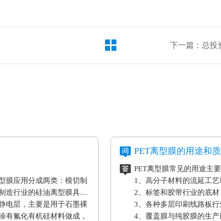
PET离型膜的用途和
PET离型膜常见的用途主
型膜应用分成两类：模切制
1、高分子材料的流延工
制造行业的硅油离型膜具备
2、标签和胶带行业的底材
静电层，主要是用于石墨裸
3、各种多层印刷线路板行
涂有氟化有机硅材料做成，
4、覆盖膜与纯胶膜的生产