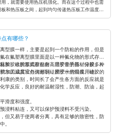
耐用，就需要使用热压机强化。而在这个过程中也需
模板和热压板之间，起到均匀传递热压板工作温度和
用缓冲垫还可以使纸贴面和基板更加密致的粘合，最
。另外硅胶缓冲垫还可以保护模板、弥补压板误差保
特点有哪些？
离型膜一样，主要是起到一个防粘的作用，但是
氟在氟塑离型膜里面是以一种氟化物的形式存在
材加胶水的形式存在耐高温胶带的基材分很多种
温胶，硅胶双面胶贴合；用于金手指，绿胶，A
克力胶水的温度没办法耐到硅胶胶水的温度、硅胶的
模切加工成其它任何形状，用于一些特殊用途。
利康的类别，时间长了会产生各方面的反应就是
化学反应，良好的耐温耐湿性，防潮、防油，起
平滑度和强度。
预浸料粘连，又可以保护预浸料不受污染。
，但又易于使两者分离，具有足够的致密性，防
中。