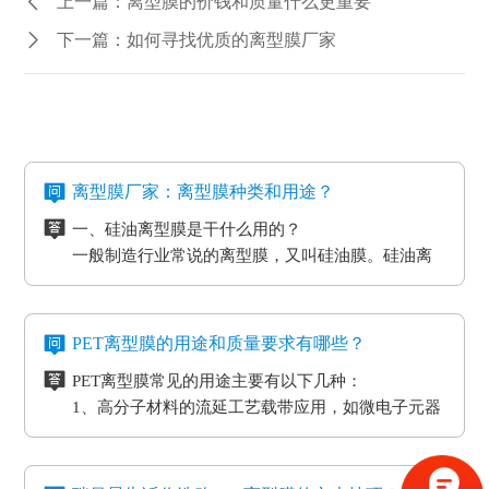
上一篇：离型膜的价钱和质量什么更重要
下一篇：如何寻找优质的离型膜厂家
离型膜厂家：离型膜种类和用途？
一、硅油离型膜是干什么用的？
一般制造行业常说的离型膜，又叫硅油膜。硅油离
型膜应用分成两类：模切制造行业的应用和石墨制
造行业的应用。应用于石墨制造行业的硅油离型膜
二、氟素离型膜是干什么用的？
具备离型力匀称平稳、等特点，还可以按客户标准
氟素离型膜别称氟塑离型膜。这类离型膜是由表层
PET离型膜的用途和质量要求有哪些？
做防静电层，主要是用于石墨裸材的压延。
涂有氟化有机硅材料做成，并且具备耐高温的特
PET离型膜常见的用途主要有以下几种：
性。相对于硅胶带，具备优质的剥离特性。氟素离
三、非硅离型膜是干什么用的？
1、高分子材料的流延工艺载带应用，如微电子元器
型膜主要是应用于高温胶带、金手指复合模切加工
非硅离型膜的适用范围有热溶胶、HC的转印纸、微
件
工艺。
粘胶以及微粘胶保护膜生产加工用离型膜。除此之
2、标签和胶带行业的底材
外，因其剥离力较重，在生产加工极其细微的构件
四、防静电离型膜是干什么用的？
3、各种多层印刷线路板行业的层压工艺应用