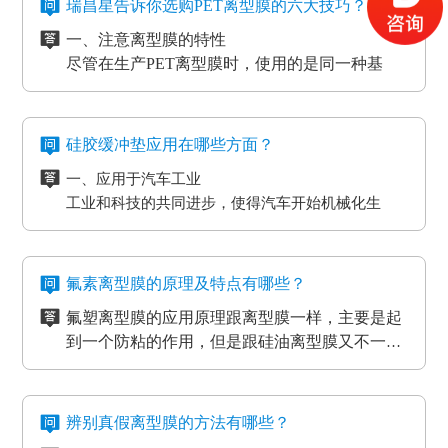
时，能够 具有很好的避免 离型膜挪动或掉下来的功
在信息时代，电磁波会对没经屏蔽掉的敏感度电子
瑞昌星告诉你选购PET离型膜的六大技巧？
4、覆盖膜与纯胶膜的生产应用
效。
元器件、线路板、通讯设备等会产生不一样程度上
一、注意离型膜的特性
5、PCB/PCL应用
的影响，导致数据信息失真、通讯混乱。而电流的
尽管在生产PET离型膜时，使用的是同一种基
6、光电模切冲型行业应用
磁效应和磨擦产生的静电感应对各种各样敏感元
材，但是使用不一样的离型剂，就会得到不一样
PET离型膜的质量要求也不一样：
件、仪表设备、一些化工原材料等，如因薄膜袋静
的离型膜特性，而且使用的领域和范围也各有侧
二、注意离型膜的性价比
如普通模切冲型对PET离型膜的要求是厚度均匀剥离
电积累产生髙压放电，其严重后果将是毁灭性的，
重。
尽管每个品牌的离型膜在价格上都会有一些差
力稳定。
硅胶缓冲垫应用在哪些方面？
因此防静电离型膜也很重要。
异，但总体上来说都是在一个合理的范围之内，
光电行业又在剥离力的基础上多了透明度耐温性等
一、应用于汽车工业
所以要想得到物美价廉的离型膜，就要对多个品
三、看使用情况
要求。
工业和科技的共同进步，使得汽车开始机械化生
牌的产品进行比较，在材质、工艺、质量等方面
购买离型膜的目的是为了发挥其性能，满足使用
高分子材料在耐温性的同时还要考虑到耐化学试剂
产。在汽车工厂当中，数条流水线之间分布着许许
都相同的情况下选择性价比最高的离型膜。
需求。质量再好的离型膜若使用在不正确的地
的腐蚀，硅油的稳定性，不与其他化学产品发生反
多多的机器。这些机器在使用的过程中难免会受到
二、应用于物流装卸货平台
方，其性能也不能得到更好的发挥。
四、看生产厂家
应等。
摩擦和损耗，所以经常会在机器的连接处使用缓冲
物流装卸货的过程中会格外重视运输货物的完整
一般品牌大、评价高的正规PET离型膜生产厂家
氟素离型膜的原理及特点有哪些？
垫，起到防滑、防震的作用，能够最大程度的保护
度，货物与地面的接触尤为关键，幅度大一些就可
在其技术和服务上都较为成熟、要求也很严格，
氟塑离型膜的应用原理跟离型膜一样，主要是起
机器，减小损耗。
能导致物品损坏。而目前市场上最受欢迎的缓冲垫
三、应用于热压机强化过程
而且生产规模也比较大，因而具有一定的基础
五、看产品价格
到一个防粘的作用，但是跟硅油离型膜又不一
具有弹性好、质地紧密、耐高温以及抗冲力强的特
想让地板、木门和家具更耐用，就需要使用热压机
性、技术性和规模性。
不同品牌、不同厂家的PET离型膜在其价格上都
样，氟在氟塑离型膜里面是以一种氟化物的形式
氟塑离型膜主要应用于高温胶，硅胶双面胶贴
点，用在物流装卸平台上可以起到保护货物的作
强化。而在这个过程中也需要缓冲垫。缓冲垫会装
会有些差异，而且国内的与进口的离型膜在其价
存在的，大部分的胶带都是基材加胶水的形式存
合；用于金手指，绿胶，AB胶，3M硅胶贴合
用。
在模板和热压板之间，起到均匀传递热压板工作温
格上也会有很大的差异。
六、注意离型膜的使用范围
在耐高温胶带的基材分很多种（PET,聚酰亚胺）
等；模切加工成其它任何形状，用于一些特殊用
氟素离型膜的特点：
度和工作压力的作用。而且使用缓冲垫还可以使纸
辨别真假离型膜的方法有哪些？
企业选购离型膜的主要目的就是为了满足产品的
亚克力胶水的温度没办法耐到硅胶胶水的温度、
途。
一、氟塑离型膜不易产生化学反应，良好的耐温
贴面和基板更加密致的粘合，最终达到均匀、平整
生产需要，所以一定要根据离型膜的使用范围来