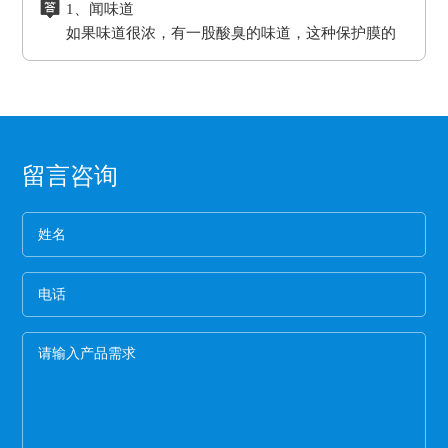
1、闻味道
硅胶的胶水跟硅油离型膜同属矽利康的类别，时
耐湿性，防潮、防油，起到产品的隔离作用。
的效果。另外硅胶缓冲垫还可以保护模板、弥补压
进行选择，要确保能够符合企业产品的生产要
如果味道很浓，有一股酸臭的味道，这种保护膜的
间长了会产生各方面的反应就是贴死。
二、良好的耐高温性能、平滑度和强度。
板误差保证热压机的正常工作。
求。
保持力非常差。
三、氟塑离型膜可以防止预浸料粘连，又可以保
2、看纸管
护预浸料不受污染。
选用厚纸管的保护膜一般都是为了误导消费，保护
四、离型膜能粘住预浸料，但又易于使两者分
膜的生产是从国外开始的，所以保护膜的纸管内径
离，具有足够的致密性，防止水分通过它进入预
都是统一的7.6厘米。
3、看松紧度
浸料中。
留言咨询
保护膜按照常规就应该卷得整齐，这样的保护膜没
有缝隙，胶水与空气结合的程度就小，可以延长保
护膜的保存期限和最大限度的保留保护膜的粘着
4、看膜的亮度
力。
一般劣质保护膜都会颜色发暗，这种保护膜断裂的
概率非常高,强度差。
5、手感膜的厚度
膜硬的保护膜一般都比较次，而且由于膜厚，实际
米数会减少。好的保护膜所选用的薄膜都比较柔
软，用手拉膜伸长性好。
6、看颜色
一般透明保护膜外观颜色越白，保护膜杂质越少，
才能保证保护膜正常的胶粘性，100米以下的保护膜
都有一定的透明度可以看到纸管。