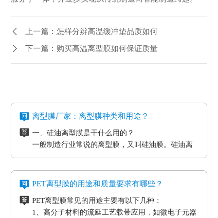
上一篇：怎样分辨高温缓冲垫品质如何
下一篇：购买高温离型膜如何保证质量
离型膜厂家：离型膜种类和用途？
一、硅油离型膜是干什么用的？
一般制造行业常说的离型膜，又叫硅油膜。硅油离
型膜应用分成两类：模切制造行业的应用和石墨制
造行业的应用。应用于石墨制造行业的硅油离型膜
二、氟素离型膜是干什么用的？
具备离型力匀称平稳、等特点，还可以按客户标准
氟素离型膜别称氟塑离型膜。这类离型膜是由表层
PET离型膜的用途和质量要求有哪些？
做防静电层，主要是用于石墨裸材的压延。
涂有氟化有机硅材料做成，并且具备耐高温的特
PET离型膜常见的用途主要有以下几种：
性。相对于硅胶带，具备优质的剥离特性。氟素离
三、非硅离型膜是干什么用的？
1、高分子材料的流延工艺载带应用，如微电子元器
型膜主要是应用于高温胶带、金手指复合模切加工
非硅离型膜的适用范围有热溶胶、HC的转印纸、微