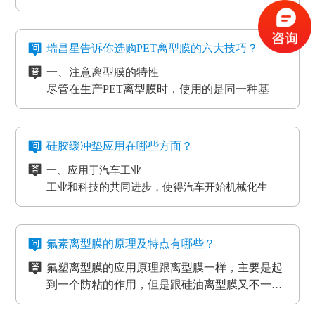
件
工艺。
粘胶以及微粘胶保护膜生产加工用离型膜。除此之
2、标签和胶带行业的底材
外，因其剥离力较重，在生产加工极其细微的构件
四、防静电离型膜是干什么用的？
3、各种多层印刷线路板行业的层压工艺应用
时，能够 具有很好的避免 离型膜挪动或掉下来的功
在信息时代，电磁波会对没经屏蔽掉的敏感度电子
瑞昌星告诉你选购PET离型膜的六大技巧？
4、覆盖膜与纯胶膜的生产应用
效。
元器件、线路板、通讯设备等会产生不一样程度上
一、注意离型膜的特性
5、PCB/PCL应用
的影响，导致数据信息失真、通讯混乱。而电流的
尽管在生产PET离型膜时，使用的是同一种基
6、光电模切冲型行业应用
磁效应和磨擦产生的静电感应对各种各样敏感元
材，但是使用不一样的离型剂，就会得到不一样
PET离型膜的质量要求也不一样：
件、仪表设备、一些化工原材料等，如因薄膜袋静
的离型膜特性，而且使用的领域和范围也各有侧
二、注意离型膜的性价比
如普通模切冲型对PET离型膜的要求是厚度均匀剥离
电积累产生髙压放电，其严重后果将是毁灭性的，
重。
尽管每个品牌的离型膜在价格上都会有一些差
力稳定。
硅胶缓冲垫应用在哪些方面？
因此防静电离型膜也很重要。
异，但总体上来说都是在一个合理的范围之内，
光电行业又在剥离力的基础上多了透明度耐温性等
一、应用于汽车工业
所以要想得到物美价廉的离型膜，就要对多个品
三、看使用情况
要求。
工业和科技的共同进步，使得汽车开始机械化生
牌的产品进行比较，在材质、工艺、质量等方面
购买离型膜的目的是为了发挥其性能，满足使用
高分子材料在耐温性的同时还要考虑到耐化学试剂
产。在汽车工厂当中，数条流水线之间分布着许许
都相同的情况下选择性价比最高的离型膜。
需求。质量再好的离型膜若使用在不正确的地
的腐蚀，硅油的稳定性，不与其他化学产品发生反
多多的机器。这些机器在使用的过程中难免会受到
二、应用于物流装卸货平台
方，其性能也不能得到更好的发挥。
四、看生产厂家
应等。
摩擦和损耗，所以经常会在机器的连接处使用缓冲
物流装卸货的过程中会格外重视运输货物的完整
一般品牌大、评价高的正规PET离型膜生产厂家
氟素离型膜的原理及特点有哪些？
垫，起到防滑、防震的作用，能够最大程度的保护
度，货物与地面的接触尤为关键，幅度大一些就可
在其技术和服务上都较为成熟、要求也很严格，
氟塑离型膜的应用原理跟离型膜一样，主要是起
机器，减小损耗。
能导致物品损坏。而目前市场上最受欢迎的缓冲垫
三、应用于热压机强化过程
而且生产规模也比较大，因而具有一定的基础
五、看产品价格
到一个防粘的作用，但是跟硅油离型膜又不一
具有弹性好、质地紧密、耐高温以及抗冲力强的特
想让地板、木门和家具更耐用，就需要使用热压机
性、技术性和规模性。
不同品牌、不同厂家的PET离型膜在其价格上都
样，氟在氟塑离型膜里面是以一种氟化物的形式
氟塑离型膜主要应用于高温胶，硅胶双面胶贴
点，用在物流装卸平台上可以起到保护货物的作
强化。而在这个过程中也需要缓冲垫。缓冲垫会装
会有些差异，而且国内的与进口的离型膜在其价