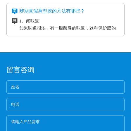
存在的，大部分的胶带都是基材加胶水的形式存
合；用于金手指，绿胶，AB胶，3M硅胶贴合
用。
在模板和热压板之间，起到均匀传递热压板工作温
格上也会有很大的差异。
六、注意离型膜的使用范围
在耐高温胶带的基材分很多种（PET,聚酰亚胺）
等；模切加工成其它任何形状，用于一些特殊用
氟素离型膜的特点：
度和工作压力的作用。而且使用缓冲垫还可以使纸
辨别真假离型膜的方法有哪些？
企业选购离型膜的主要目的就是为了满足产品的
亚克力胶水的温度没办法耐到硅胶胶水的温度、
途。
一、氟塑离型膜不易产生化学反应，良好的耐温
贴面和基板更加密致的粘合，最终达到均匀、平整
生产需要，所以一定要根据离型膜的使用范围来
1、闻味道
硅胶的胶水跟硅油离型膜同属矽利康的类别，时
耐湿性，防潮、防油，起到产品的隔离作用。
的效果。另外硅胶缓冲垫还可以保护模板、弥补压
进行选择，要确保能够符合企业产品的生产要
如果味道很浓，有一股酸臭的味道，这种保护膜的
间长了会产生各方面的反应就是贴死。
二、良好的耐高温性能、平滑度和强度。
板误差保证热压机的正常工作。
求。
保持力非常差。
三、氟塑离型膜可以防止预浸料粘连，又可以保
2、看纸管
护预浸料不受污染。
选用厚纸管的保护膜一般都是为了误导消费，保护
四、离型膜能粘住预浸料，但又易于使两者分
膜的生产是从国外开始的，所以保护膜的纸管内径
离，具有足够的致密性，防止水分通过它进入预
都是统一的7.6厘米。
3、看松紧度
浸料中。
留言咨询
保护膜按照常规就应该卷得整齐，这样的保护膜没
有缝隙，胶水与空气结合的程度就小，可以延长保
护膜的保存期限和最大限度的保留保护膜的粘着
4、看膜的亮度
力。
一般劣质保护膜都会颜色发暗，这种保护膜断裂的
概率非常高,强度差。
5、手感膜的厚度
膜硬的保护膜一般都比较次，而且由于膜厚，实际
米数会减少。好的保护膜所选用的薄膜都比较柔
软，用手拉膜伸长性好。
6、看颜色