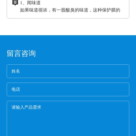
1、闻味道
硅胶的胶水跟硅油离型膜同属矽利康的类别，时
耐湿性，防潮、防油，起到产品的隔离作用。
的效果。另外硅胶缓冲垫还可以保护模板、弥补压
进行选择，要确保能够符合企业产品的生产要
如果味道很浓，有一股酸臭的味道，这种保护膜的
间长了会产生各方面的反应就是贴死。
二、良好的耐高温性能、平滑度和强度。
板误差保证热压机的正常工作。
求。
保持力非常差。
三、氟塑离型膜可以防止预浸料粘连，又可以保
2、看纸管
护预浸料不受污染。
选用厚纸管的保护膜一般都是为了误导消费，保护
四、离型膜能粘住预浸料，但又易于使两者分
膜的生产是从国外开始的，所以保护膜的纸管内径
离，具有足够的致密性，防止水分通过它进入预
都是统一的7.6厘米。
3、看松紧度
浸料中。
留言咨询
保护膜按照常规就应该卷得整齐，这样的保护膜没
有缝隙，胶水与空气结合的程度就小，可以延长保
护膜的保存期限和最大限度的保留保护膜的粘着
4、看膜的亮度
力。
一般劣质保护膜都会颜色发暗，这种保护膜断裂的
概率非常高,强度差。
5、手感膜的厚度
膜硬的保护膜一般都比较次，而且由于膜厚，实际
米数会减少。好的保护膜所选用的薄膜都比较柔
软，用手拉膜伸长性好。
6、看颜色
一般透明保护膜外观颜色越白，保护膜杂质越少，
才能保证保护膜正常的胶粘性，100米以下的保护膜
都有一定的透明度可以看到纸管。