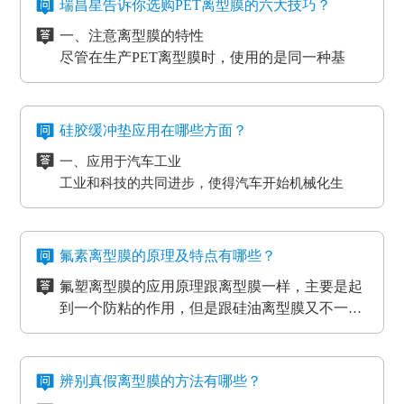
时，能够 具有很好的避免 离型膜挪动或掉下来的功
在信息时代，电磁波会对没经屏蔽掉的敏感度电子
瑞昌星告诉你选购PET离型膜的六大技巧？
4、覆盖膜与纯胶膜的生产应用
效。
元器件、线路板、通讯设备等会产生不一样程度上
一、注意离型膜的特性
5、PCB/PCL应用
的影响，导致数据信息失真、通讯混乱。而电流的
尽管在生产PET离型膜时，使用的是同一种基
6、光电模切冲型行业应用
磁效应和磨擦产生的静电感应对各种各样敏感元
材，但是使用不一样的离型剂，就会得到不一样
PET离型膜的质量要求也不一样：
件、仪表设备、一些化工原材料等，如因薄膜袋静
的离型膜特性，而且使用的领域和范围也各有侧
二、注意离型膜的性价比
如普通模切冲型对PET离型膜的要求是厚度均匀剥离
电积累产生髙压放电，其严重后果将是毁灭性的，
重。
尽管每个品牌的离型膜在价格上都会有一些差
力稳定。
硅胶缓冲垫应用在哪些方面？
因此防静电离型膜也很重要。
异，但总体上来说都是在一个合理的范围之内，
光电行业又在剥离力的基础上多了透明度耐温性等
一、应用于汽车工业
所以要想得到物美价廉的离型膜，就要对多个品
三、看使用情况
要求。
工业和科技的共同进步，使得汽车开始机械化生
牌的产品进行比较，在材质、工艺、质量等方面
购买离型膜的目的是为了发挥其性能，满足使用
高分子材料在耐温性的同时还要考虑到耐化学试剂
产。在汽车工厂当中，数条流水线之间分布着许许
都相同的情况下选择性价比最高的离型膜。
需求。质量再好的离型膜若使用在不正确的地
的腐蚀，硅油的稳定性，不与其他化学产品发生反
多多的机器。这些机器在使用的过程中难免会受到
二、应用于物流装卸货平台
方，其性能也不能得到更好的发挥。
四、看生产厂家
应等。
摩擦和损耗，所以经常会在机器的连接处使用缓冲
物流装卸货的过程中会格外重视运输货物的完整
一般品牌大、评价高的正规PET离型膜生产厂家
氟素离型膜的原理及特点有哪些？
垫，起到防滑、防震的作用，能够最大程度的保护
度，货物与地面的接触尤为关键，幅度大一些就可
在其技术和服务上都较为成熟、要求也很严格，
氟塑离型膜的应用原理跟离型膜一样，主要是起
机器，减小损耗。
能导致物品损坏。而目前市场上最受欢迎的缓冲垫
三、应用于热压机强化过程
而且生产规模也比较大，因而具有一定的基础
五、看产品价格
到一个防粘的作用，但是跟硅油离型膜又不一
具有弹性好、质地紧密、耐高温以及抗冲力强的特
想让地板、木门和家具更耐用，就需要使用热压机
性、技术性和规模性。
不同品牌、不同厂家的PET离型膜在其价格上都
样，氟在氟塑离型膜里面是以一种氟化物的形式
氟塑离型膜主要应用于高温胶，硅胶双面胶贴
点，用在物流装卸平台上可以起到保护货物的作
强化。而在这个过程中也需要缓冲垫。缓冲垫会装
会有些差异，而且国内的与进口的离型膜在其价
存在的，大部分的胶带都是基材加胶水的形式存
合；用于金手指，绿胶，AB胶，3M硅胶贴合
用。
在模板和热压板之间，起到均匀传递热压板工作温
格上也会有很大的差异。
六、注意离型膜的使用范围
在耐高温胶带的基材分很多种（PET,聚酰亚胺）
等；模切加工成其它任何形状，用于一些特殊用
氟素离型膜的特点：
度和工作压力的作用。而且使用缓冲垫还可以使纸
辨别真假离型膜的方法有哪些？
企业选购离型膜的主要目的就是为了满足产品的
亚克力胶水的温度没办法耐到硅胶胶水的温度、
途。
一、氟塑离型膜不易产生化学反应，良好的耐温
贴面和基板更加密致的粘合，最终达到均匀、平整
生产需要，所以一定要根据离型膜的使用范围来