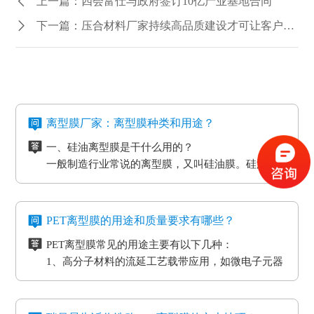
上一篇：四会富仕与政府签订10亿产业基地合同
下一篇：压合材料厂家持续高品质建设才可让客户重视
离型膜厂家：离型膜种类和用途？
一、硅油离型膜是干什么用的？
一般制造行业常说的离型膜，又叫硅油膜。硅油离
型膜应用分成两类：模切制造行业的应用和石墨制
造行业的应用。应用于石墨制造行业的硅油离型膜
二、氟素离型膜是干什么用的？
具备离型力匀称平稳、等特点，还可以按客户标准
氟素离型膜别称氟塑离型膜。这类离型膜是由表层
PET离型膜的用途和质量要求有哪些？
做防静电层，主要是用于石墨裸材的压延。
涂有氟化有机硅材料做成，并且具备耐高温的特
PET离型膜常见的用途主要有以下几种：
性。相对于硅胶带，具备优质的剥离特性。氟素离
三、非硅离型膜是干什么用的？
1、高分子材料的流延工艺载带应用，如微电子元器
型膜主要是应用于高温胶带、金手指复合模切加工
非硅离型膜的适用范围有热溶胶、HC的转印纸、微
件
工艺。
粘胶以及微粘胶保护膜生产加工用离型膜。除此之
2、标签和胶带行业的底材
外，因其剥离力较重，在生产加工极其细微的构件
四、防静电离型膜是干什么用的？
3、各种多层印刷线路板行业的层压工艺应用