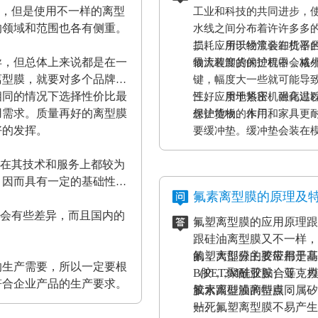
材，但是使用不一样的离型
工业和科技的共同进步，
的领域和范围也各有侧重。
水线之间分布着许许多多
损耗，所以经常会在机器
二、应用于物流装卸货平
异，但总体上来说都是在一
最大程度的保护机器，减
物流装卸货的过程中会格
离型膜，就要对多个品牌的
键，幅度大一些就可能导
相同的情况下选择性价比最
性好、质地紧密、耐高温
三、应用于热压机强化过
用需求。质量再好的离型膜
保护货物的作用。
想让地板、木门和家具更
好的发挥。
要缓冲垫。缓冲垫会装在
工作压力的作用。而且使
家在其技术和服务上都较为
终达到均匀、平整的效果
，因而具有一定的基础性、
证热压机的正常工作。
氟素离型膜的原理及
都会有些差异，而且国内的
氟塑离型膜的应用原理跟
。
跟硅油离型膜又不一样，
的，大部分的胶带都是基
氟塑离型膜主要应用于高
的生产需要，所以一定要根
（PET,聚酰亚胺）亚
B胶，3M硅胶贴合等；
符合企业产品的生产要求。
胶水跟硅油离型膜同属矽
氟素离型膜的特点：
贴死。
一、氟塑离型膜不易产生