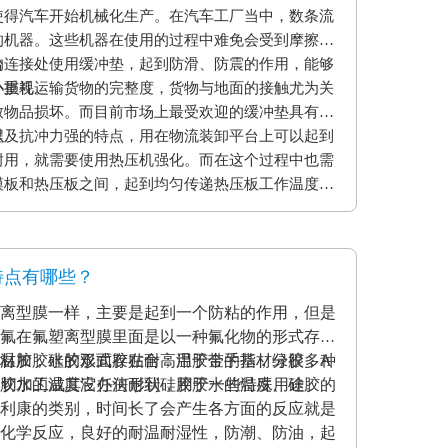
使得汽车开始机械化生产。在汽车工厂当中，数条流
的机器。这些机器在使用的过程中难免会受到摩擦和
的连接处使用缓冲垫，起到防滑、防震的作用，能够
台
小损耗。
外重视运输货物的完整度，货物与地面的接触尤为关
致物品损坏。而目前市场上最受欢迎的缓冲垫具有弹
以及抗冲力强的特点，用在物流装卸平台上可以起到
程
耐用，就需要使用热压机强化。而在这个过程中也需
模板和热压板之间，起到均匀传递热压板工作温度和
用缓冲垫还可以使纸贴面和基板更加密致的粘合，最
。另外硅胶缓冲垫还可以保护模板、弥补压板误差保
特点有哪些？
离型膜一样，主要是起到一个防粘的作用，但是
氟在氟塑离型膜里面是以一种氟化物的形式存在
材加胶水的形式存在耐高温胶带的基材分很多种
温胶，硅胶双面胶贴合；用于金手指，绿胶，A
克力胶水的温度没办法耐到硅胶胶水的温度、硅胶的
模切加工成其它任何形状，用于一些特殊用途。
利康的类别，时间长了会产生各方面的反应就是
化学反应，良好的耐温耐湿性，防潮、防油，起