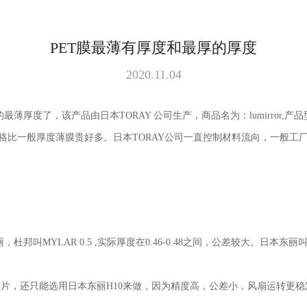
PET膜最薄有厚度和最厚的厚度
2020.11.04
的最薄厚度了，该产品由日本
TORAY
公司生产，商品名为：
lumirror,
产品
格比一般厚度薄膜贵好多。日本
TORAY
公司一直控制材料流向，一般工
丽，杜邦叫
MYLAR 0.5 ,
实际厚度在
0.46-0.48
之间，公差较大。日本东丽
垫片，还只能选用日本东丽
H10
来做，因为精度高，公差小，风扇运转更稳