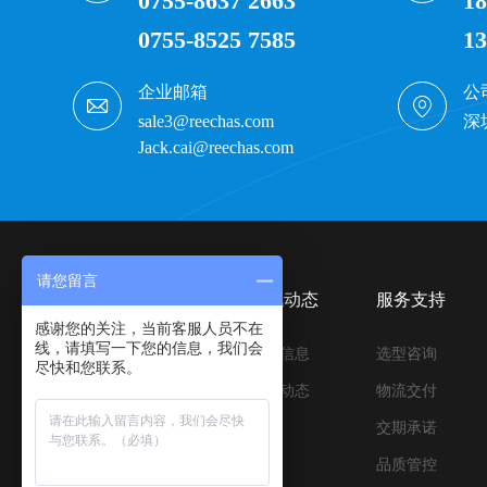
0755-8637 2663
18
0755-8525 7585
13
企业邮箱
公
sale3@reechas.com
深
Jack.cai@reechas.com
请您留言
产品中心
资讯动态
服务支持
感谢您的关注，当前客服人员不在
线，请填写一下您的信息，我们会
压合与离型材料
行业信息
选型咨询
尽快和您联系。
压合与缓冲材料
公司动态
物流交付
胶带&保护膜制品
交期承诺
优品辅材
品质管控