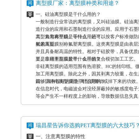
离型膜厂家：离型膜种类和用途？
一、硅油离型膜是干什么用的？
一般制造行业常说的离型膜，又叫硅油膜。硅油离
造行业的应用和石墨制造行业的应用。应用于石墨
离型力匀称平稳、等特点，还可以按客户标准做防
二、氟素离型膜是干什么用的？
材的压延。
氟素离型膜别称氟塑离型膜。这类离型膜是由表层
并且具备耐高温的特性。相对于硅胶带，具备优质
要是应用于高温胶带、金手指复合模切加工工艺。
三、非硅离型膜是干什么用的？
非硅离型膜的适用范围有热溶胶、HC的转印纸、
加工用离型膜。除此之外，因其剥离力较重，在生
能够 具有很好的避免 离型膜挪动或掉下来的功效
四、防静电离型膜是干什么用的？
在信息时代，电磁波会对没经屏蔽掉的敏感度电子
等会产生不一样程度上的影响，导致数据信息失真
应和磨擦产生的静电感应对各种各样敏感元件、仪
等，如因薄膜袋静电积累产生髙压放电，其严重后
电离型膜也很重要。
瑞昌星告诉你选购PET离型膜的六大技巧
一、注意离型膜的特性