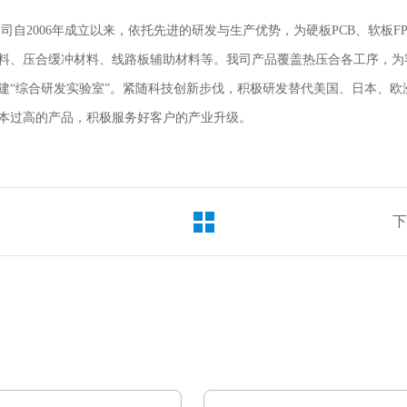
公司自
2006
年成立以来，依托先进的研发与生产优势，为硬板
PCB
、软板
F
料、压合缓冲材料、线路板辅助材料等。我司产品覆盖热压合各工序，为
建
“综合研发实验室”。紧随科技创新步伐，积极研发替代美国、日本、
本过高的产品，积极服务好客户的产业升级。
下