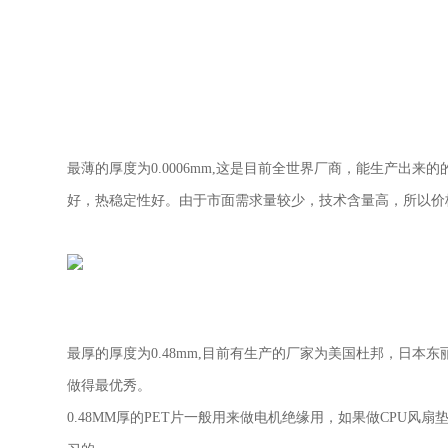
最薄的厚度为
0.0006mm,
这是目前全世界厂商，能生产出来的
好，热稳定性好。由于市面需求量较少，技术含量高，所以价
最厚的厚度为
0.48mm,
目前有生产的厂家为美国杜邦，日本东
做得最优秀。
0.48MM
厚的
PET
片一般用来做电机绝缘用，如果做
CPU
风扇