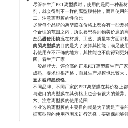
尽管在生产PET离型膜时，使用的是同一种基
剂，就会得到不一样的离型膜特性，而且使用
二、注意离型膜的性价比
尽管每个品牌的离型膜在价格上都会有一些差
个合理的范围之内，所以要想得到物美价廉的
产品进行比较，在材质、工艺、质量等方面都
三、看使用情况
高的离型膜。
购买离型膜的目的是为了发挥其性能，满足使
若使用在不正确的地方，其性能也不能得到更
四、看生产厂家
一般品牌大、评价高的正规PET离型膜生产厂
成熟、要求也很严格，而且生产规模也比较大
技术性和规模性。
五、看产品价格
不同品牌、不同厂家的PET离型膜在其价格上
与进口的离型膜在其价格上也会有很大的差异
六、注意离型膜的使用范围
企业选购离型膜的主要目的就是为了满足产品
据离型膜的使用范围来进行选择，要确保能够