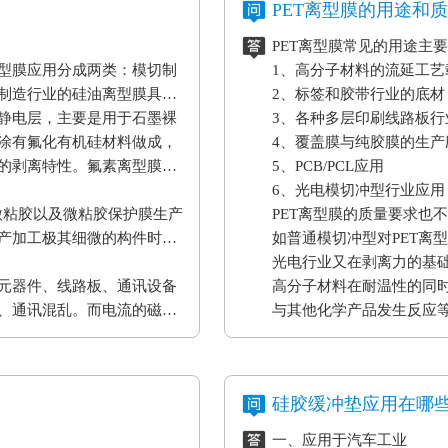
PET离型膜的用途和
PET离型膜常见的用途主
型膜应用分成两类：模切制
1、高分子材料的流延工
制造行业的硅油离型膜具备
2、标签和胶带行业的底材
静电层，主要是用于石墨裸
3、各种多层印刷线路板行
涂有氟化有机硅材料做成，
4、覆盖膜与纯胶膜的生产
的剥离特性。氟素离型膜主
5、PCB/PCL应用
6、光电模切冲型行业应用
微粘胶以及微粘胶保护膜生产
PET离型膜的质量要求也
产加工极其细微的构件时，
如普通模切冲型对PET离
。
光电行业又在剥离力的基
元器件、线路板、通讯设备
高分子材料在耐温性的同
、通讯混乱。而电流的磁效
与其他化学产品发生反应
表设备、一些化工原材料
果将是毁灭性的，因此防静
？
硅胶缓冲垫应用在哪
一、应用于汽车工业