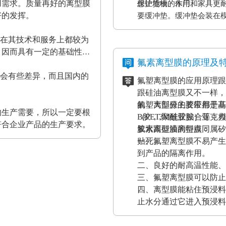
用需求。质量再好的离型膜
保护货物的作用。
想让地板、木门和家具更
好的发挥。
要缓冲垫。缓冲垫会装在
工作压力的作用。而且使
家在其技术和服务上都较为
终达到均匀、平整的效果
，因而具有一定的基础性、
证热压机的正常工作。
氟素离型膜的原理及
都会有些差异，而且国内的
氟塑离型膜的应用原理跟
。
跟硅油离型膜又不一样，
的，大部分的胶带都是基
氟塑离型膜主要应用于高
的生产需要，所以一定要根
（PET,聚酰亚胺）亚
B胶，3M硅胶贴合等；
符合企业产品的生产要求。
胶水跟硅油离型膜同属矽
氟素离型膜的特点：
贴死。
一、氟塑离型膜不易产生
到产品的隔离作用。
二、良好的耐高温性能、
三、氟塑离型膜可以防止
四、离型膜能粘住预浸料
止水分通过它进入预浸料