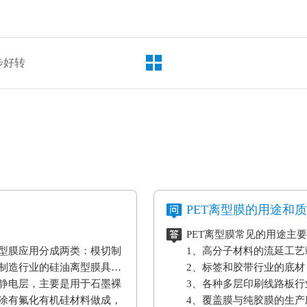
步好转
PET离型膜的用途和
PET离型膜常见的用途主
型膜应用分成两类：模切制
1、高分子材料的流延工
制造行业的硅油离型膜具备
2、标签和胶带行业的底材
静电层，主要是用于石墨裸
3、各种多层印刷线路板行
涂有氟化有机硅材料做成，
4、覆盖膜与纯胶膜的生产