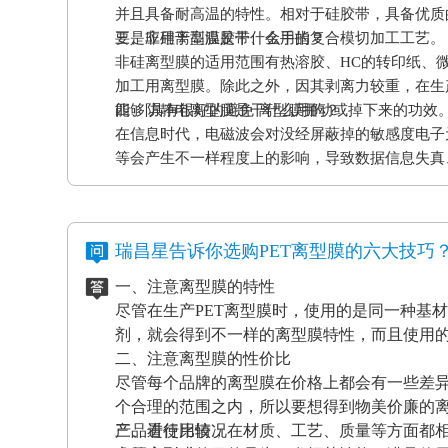
并且具备耐高温的特性。相对于硅胶带，具备优质
要是应用于高温胶带、金手指复合模切加工工艺。
三、非硅离型膜是干什么用的？
非硅离型膜的适用范围有热溶胶、HC的转印纸、
加工用离型膜。除此之外，因其剥离力较重，在生
能够 具有很好的避免 离型膜挪动或掉下来的功效
四、防静电离型膜是干什么用的？
在信息时代，电磁波会对没经屏蔽掉的敏感度电子
等会产生不一样程度上的影响，导致数据信息失真
应和磨擦产生的静电感应对各种各样敏感元件、仪
等，如因薄膜袋静电积累产生髙压放电，其严重后
电离型膜也很重要。
瑞昌星告诉你选购PET离型膜的六大技巧
一、注意离型膜的特性
尽管在生产PET离型膜时，使用的是同一种基
剂，就会得到不一样的离型膜特性，而且使用
二、注意离型膜的性价比
尽管每个品牌的离型膜在价格上都会有一些差
个合理的范围之内，所以要想得到物美价廉的
产品进行比较，在材质、工艺、质量等方面都
三、看使用情况