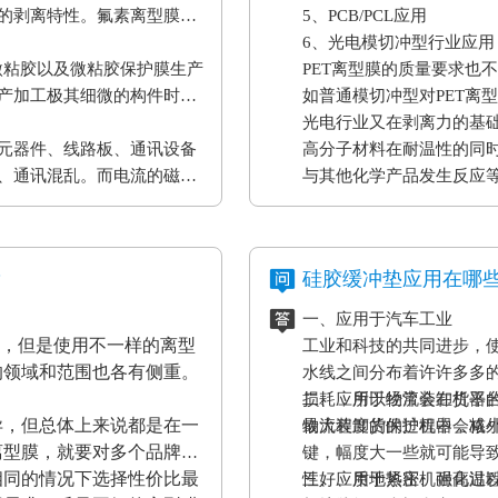
的剥离特性。氟素离型膜主
5、PCB/PCL应用
6、光电模切冲型行业应用
微粘胶以及微粘胶保护膜生产
PET离型膜的质量要求也
产加工极其细微的构件时，
如普通模切冲型对PET离
。
光电行业又在剥离力的基
元器件、线路板、通讯设备
高分子材料在耐温性的同
、通讯混乱。而电流的磁效
与其他化学产品发生反应
表设备、一些化工原材料
果将是毁灭性的，因此防静
？
硅胶缓冲垫应用在哪
一、应用于汽车工业
材，但是使用不一样的离型
工业和科技的共同进步，
的领域和范围也各有侧重。
水线之间分布着许许多多
损耗，所以经常会在机器
二、应用于物流装卸货平
异，但总体上来说都是在一
最大程度的保护机器，减
物流装卸货的过程中会格
离型膜，就要对多个品牌的
键，幅度大一些就可能导
相同的情况下选择性价比最
性好、质地紧密、耐高温
三、应用于热压机强化过