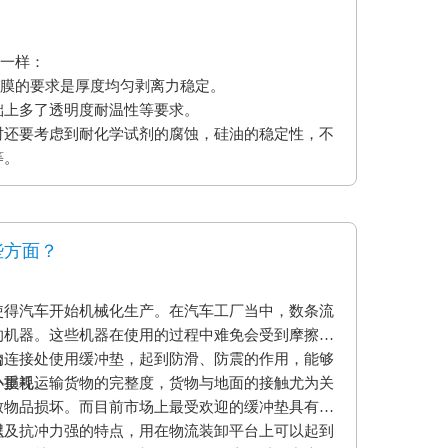
不一样：
型膜的要求是厚度均匀剥离力稳定。
础上多了透明度耐温性等要求。
时还要考虑到耐化学试剂的腐蚀，硅油的稳定性，不
等。
些方面？
使得汽车开始机械化生产。在汽车工厂当中，数条流
的机器。这些机器在使用的过程中难免会受到摩擦和
的连接处使用缓冲垫，起到防滑、防震的作用，能够
台
小损耗。
外重视运输货物的完整度，货物与地面的接触尤为关
致物品损坏。而目前市场上最受欢迎的缓冲垫具有弹
以及抗冲力强的特点，用在物流装卸平台上可以起到
程