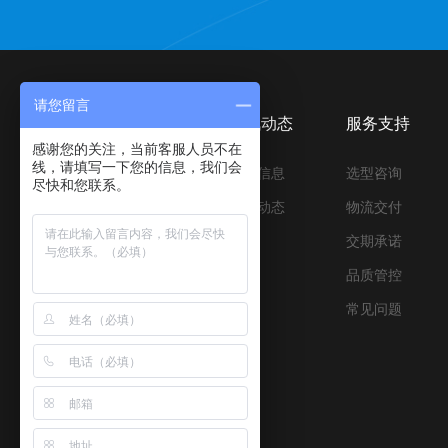
请您留言
产品中心
资讯动态
服务支持
感谢您的关注，当前客服人员不在
线，请填写一下您的信息，我们会
压合与离型材料
行业信息
选型咨询
尽快和您联系。
压合与缓冲材料
公司动态
物流交付
胶带&保护膜制品
交期承诺
优品辅材
品质管控
设备与配件
常见问题
新能源材料