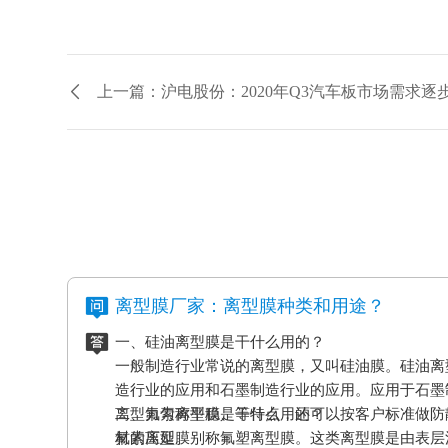
上一篇：沪电股份：2020年Q3汽车板市场需求逐
离型膜厂家：离型膜种类和用途？
一、硅油离型膜是干什么用的？
一般制造行业常说的离型膜，又叫硅油膜。硅油离
造行业的应用和石墨制造行业的应用。应用于石墨
离型力匀称平稳、等特点，还可以按客户标准做防
二、氟素离型膜是干什么用的？
材的压延。
氟素离型膜别称氟塑离型膜。这类离型膜是由表层