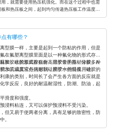
耐用，就需要使用热压机强化。而在这个过程中也需
模板和热压板之间，起到均匀传递热压板工作温度和
用缓冲垫还可以使纸贴面和基板更加密致的粘合，最
。另外硅胶缓冲垫还可以保护模板、弥补压板误差保
特点有哪些？
离型膜一样，主要是起到一个防粘的作用，但是
氟在氟塑离型膜里面是以一种氟化物的形式存在
材加胶水的形式存在耐高温胶带的基材分很多种
温胶，硅胶双面胶贴合；用于金手指，绿胶，A
克力胶水的温度没办法耐到硅胶胶水的温度、硅胶的
模切加工成其它任何形状，用于一些特殊用途。
利康的类别，时间长了会产生各方面的反应就是
化学反应，良好的耐温耐湿性，防潮、防油，起
平滑度和强度。
预浸料粘连，又可以保护预浸料不受污染。
，但又易于使两者分离，具有足够的致密性，防
中。