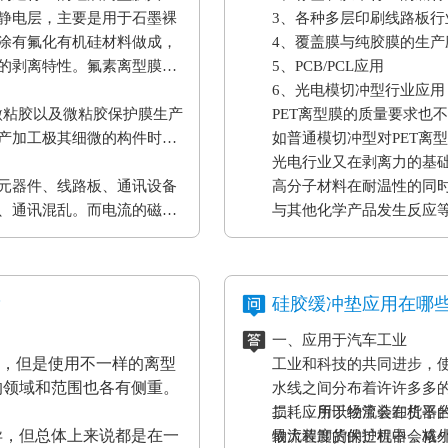
静电层，主要是用于石墨裸
3、各种多层印刷线路板行
涂有氟化有机硅材料做成，
4、覆盖膜与纯胶膜的生产
的剥离特性。氟素离型膜主
5、PCB/PCL应用
6、光电模切冲型行业应用
微粘胶以及微粘胶保护膜生产
PET离型膜的质量要求也
产加工极其细微的构件时，
如普通模切冲型对PET离
。
光电行业又在剥离力的基
元器件、线路板、通讯设备
高分子材料在耐温性的同
、通讯混乱。而电流的磁效
与其他化学产品发生反应
表设备、一些化工原材料
果将是毁灭性的，因此防静
？
硅胶缓冲垫应用在哪
一、应用于汽车工业
材，但是使用不一样的离型
工业和科技的共同进步，
的领域和范围也各有侧重。
水线之间分布着许许多多
损耗，所以经常会在机器
二、应用于物流装卸货平
异，但总体上来说都是在一
最大程度的保护机器，减
物流装卸货的过程中会格