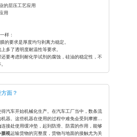
业的层压工艺应用
应用
不一样：
型膜的要求是厚度均匀剥离力稳定。
础上多了透明度耐温性等要求。
时还要考虑到耐化学试剂的腐蚀，硅油的稳定性，不
等。
些方面？
使得汽车开始机械化生产。在汽车工厂当中，数条流
的机器。这些机器在使用的过程中难免会受到摩擦和
的连接处使用缓冲垫，起到防滑、防震的作用，能够
台
小损耗。
外重视运输货物的完整度，货物与地面的接触尤为关