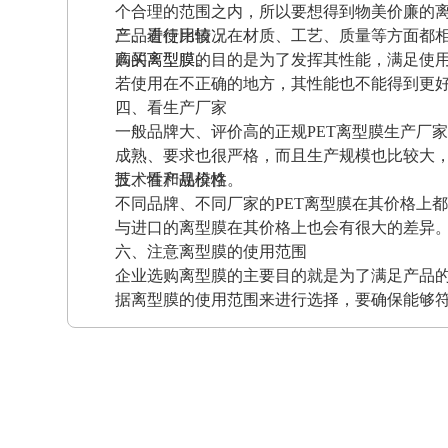
个合理的范围之内，所以要想得到物美价廉的
产品进行比较，在材质、工艺、质量等方面都
三、看使用情况
高的离型膜。
购买离型膜的目的是为了发挥其性能，满足使
若使用在不正确的地方，其性能也不能得到更
四、看生产厂家
一般品牌大、评价高的正规PET离型膜生产厂
成熟、要求也很严格，而且生产规模也比较大
技术性和规模性。
五、看产品价格
不同品牌、不同厂家的PET离型膜在其价格上
与进口的离型膜在其价格上也会有很大的差异
六、注意离型膜的使用范围
企业选购离型膜的主要目的就是为了满足产品
据离型膜的使用范围来进行选择，要确保能够