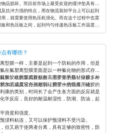
致物品损坏。而目前市场上最受欢迎的缓冲垫具有弹
以及抗冲力强的特点，用在物流装卸平台上可以起到
程
耐用，就需要使用热压机强化。而在这个过程中也需
模板和热压板之间，起到均匀传递热压板工作温度和
用缓冲垫还可以使纸贴面和基板更加密致的粘合，最
。另外硅胶缓冲垫还可以保护模板、弥补压板误差保
特点有哪些？
离型膜一样，主要是起到一个防粘的作用，但是
氟在氟塑离型膜里面是以一种氟化物的形式存在
材加胶水的形式存在耐高温胶带的基材分很多种
温胶，硅胶双面胶贴合；用于金手指，绿胶，A
克力胶水的温度没办法耐到硅胶胶水的温度、硅胶的
模切加工成其它任何形状，用于一些特殊用途。
利康的类别，时间长了会产生各方面的反应就是
化学反应，良好的耐温耐湿性，防潮、防油，起
平滑度和强度。
预浸料粘连，又可以保护预浸料不受污染。
，但又易于使两者分离，具有足够的致密性，防