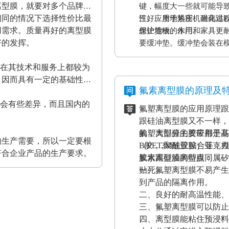
离型膜，就要对多个品牌的
键，幅度大一些就可能导
相同的情况下选择性价比最
性好、质地紧密、耐高温
三、应用于热压机强化过
用需求。质量再好的离型膜
保护货物的作用。
想让地板、木门和家具更
好的发挥。
要缓冲垫。缓冲垫会装在
工作压力的作用。而且使
家在其技术和服务上都较为
终达到均匀、平整的效果
，因而具有一定的基础性、
证热压机的正常工作。
氟素离型膜的原理及
都会有些差异，而且国内的
氟塑离型膜的应用原理跟
。
跟硅油离型膜又不一样，
的，大部分的胶带都是基
氟塑离型膜主要应用于高
的生产需要，所以一定要根
（PET,聚酰亚胺）亚
B胶，3M硅胶贴合等；
符合企业产品的生产要求。
胶水跟硅油离型膜同属矽
氟素离型膜的特点：
贴死。
一、氟塑离型膜不易产生
到产品的隔离作用。
二、良好的耐高温性能、
三、氟塑离型膜可以防止
四、离型膜能粘住预浸料