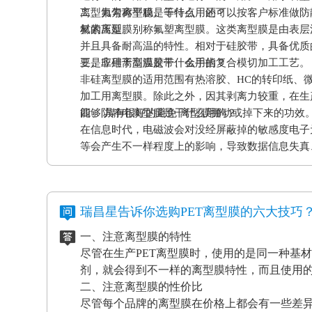
离型力匀称平稳、等特点，还可以按客户标准做防
二、氟素离型膜是干什么用的？
材的压延。
氟素离型膜别称氟塑离型膜。这类离型膜是由表层
并且具备耐高温的特性。相对于硅胶带，具备优质
要是应用于高温胶带、金手指复合模切加工工艺。
三、非硅离型膜是干什么用的？
非硅离型膜的适用范围有热溶胶、HC的转印纸、
加工用离型膜。除此之外，因其剥离力较重，在生
能够 具有很好的避免 离型膜挪动或掉下来的功效
四、防静电离型膜是干什么用的？
在信息时代，电磁波会对没经屏蔽掉的敏感度电子
等会产生不一样程度上的影响，导致数据信息失真
应和磨擦产生的静电感应对各种各样敏感元件、仪
等，如因薄膜袋静电积累产生髙压放电，其严重后
电离型膜也很重要。
瑞昌星告诉你选购PET离型膜的六大技巧
一、注意离型膜的特性
尽管在生产PET离型膜时，使用的是同一种基
剂，就会得到不一样的离型膜特性，而且使用
二、注意离型膜的性价比
尽管每个品牌的离型膜在价格上都会有一些差