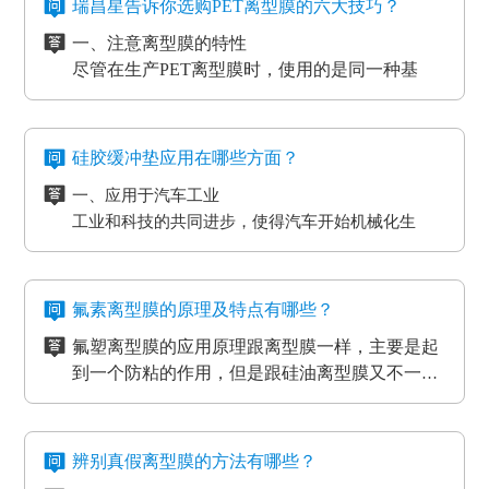
时，能够 具有很好的避免 离型膜挪动或掉下来的功
在信息时代，电磁波会对没经屏蔽掉的敏感度电子
瑞昌星告诉你选购PET离型膜的六大技巧？
4、覆盖膜与纯胶膜的生产应用
效。
元器件、线路板、通讯设备等会产生不一样程度上
一、注意离型膜的特性
5、PCB/PCL应用
的影响，导致数据信息失真、通讯混乱。而电流的
尽管在生产PET离型膜时，使用的是同一种基
6、光电模切冲型行业应用
磁效应和磨擦产生的静电感应对各种各样敏感元
材，但是使用不一样的离型剂，就会得到不一样
PET离型膜的质量要求也不一样：
件、仪表设备、一些化工原材料等，如因薄膜袋静
的离型膜特性，而且使用的领域和范围也各有侧
二、注意离型膜的性价比
如普通模切冲型对PET离型膜的要求是厚度均匀剥离
电积累产生髙压放电，其严重后果将是毁灭性的，
重。
尽管每个品牌的离型膜在价格上都会有一些差
力稳定。
硅胶缓冲垫应用在哪些方面？
因此防静电离型膜也很重要。
异，但总体上来说都是在一个合理的范围之内，
光电行业又在剥离力的基础上多了透明度耐温性等
一、应用于汽车工业
所以要想得到物美价廉的离型膜，就要对多个品
三、看使用情况
要求。
工业和科技的共同进步，使得汽车开始机械化生
牌的产品进行比较，在材质、工艺、质量等方面
购买离型膜的目的是为了发挥其性能，满足使用
高分子材料在耐温性的同时还要考虑到耐化学试剂
产。在汽车工厂当中，数条流水线之间分布着许许
都相同的情况下选择性价比最高的离型膜。
需求。质量再好的离型膜若使用在不正确的地
的腐蚀，硅油的稳定性，不与其他化学产品发生反
多多的机器。这些机器在使用的过程中难免会受到
二、应用于物流装卸货平台
方，其性能也不能得到更好的发挥。
四、看生产厂家
应等。
摩擦和损耗，所以经常会在机器的连接处使用缓冲
物流装卸货的过程中会格外重视运输货物的完整
一般品牌大、评价高的正规PET离型膜生产厂家
氟素离型膜的原理及特点有哪些？
垫，起到防滑、防震的作用，能够最大程度的保护
度，货物与地面的接触尤为关键，幅度大一些就可
在其技术和服务上都较为成熟、要求也很严格，
氟塑离型膜的应用原理跟离型膜一样，主要是起
机器，减小损耗。
能导致物品损坏。而目前市场上最受欢迎的缓冲垫
三、应用于热压机强化过程
而且生产规模也比较大，因而具有一定的基础
五、看产品价格
到一个防粘的作用，但是跟硅油离型膜又不一
具有弹性好、质地紧密、耐高温以及抗冲力强的特
想让地板、木门和家具更耐用，就需要使用热压机
性、技术性和规模性。
不同品牌、不同厂家的PET离型膜在其价格上都
样，氟在氟塑离型膜里面是以一种氟化物的形式
氟塑离型膜主要应用于高温胶，硅胶双面胶贴
点，用在物流装卸平台上可以起到保护货物的作
强化。而在这个过程中也需要缓冲垫。缓冲垫会装
会有些差异，而且国内的与进口的离型膜在其价
存在的，大部分的胶带都是基材加胶水的形式存
合；用于金手指，绿胶，AB胶，3M硅胶贴合
用。
在模板和热压板之间，起到均匀传递热压板工作温
格上也会有很大的差异。
六、注意离型膜的使用范围
在耐高温胶带的基材分很多种（PET,聚酰亚胺）
等；模切加工成其它任何形状，用于一些特殊用
氟素离型膜的特点：
度和工作压力的作用。而且使用缓冲垫还可以使纸
辨别真假离型膜的方法有哪些？
企业选购离型膜的主要目的就是为了满足产品的
亚克力胶水的温度没办法耐到硅胶胶水的温度、
途。
一、氟塑离型膜不易产生化学反应，良好的耐温
贴面和基板更加密致的粘合，最终达到均匀、平整
生产需要，所以一定要根据离型膜的使用范围来