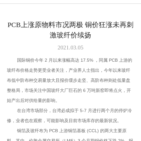
PCB上涨原物料市况两极 铜价狂涨未再刺
激玻纤价续扬
2021.03.05
国际铜价今年 2 月以来涨幅高达 17.5% ，同属 PCB 上游的
玻纤布价格走势更受业者关注，产业界人士指出，今年以来玻纤
布低中阶布种交易量放大且报价缓步走坚、高阶布种则处低量盘
整格局，市场关注中国玻纤大厂巨石的 6 万吨新窑即将点火，开
始产出后对供给量的影响。
在台湾市场部分，台湾必成拟于 5-7 月进行两个月的停炉冷
修，业者也在观察，可能影响及目前市场库存的最新状况。
铜箔及玻纤布为 PCB 上游铜箔基板 (CCL) 的两大主要原
料，其中，伦敦金属交易所（LME）3 个月期铜价格下跌 2%，报