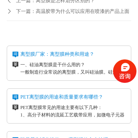
上一篇：离型膜是怎样划分区别的？
下一篇：高温胶带为什么可以应用在喷漆的产品上面
离型膜厂家：离型膜种类和用途？
一、硅油离型膜是干什么用的？
一般制造行业常说的离型膜，又叫硅油膜。硅油离
型膜应用分成两类：模切制造行业的应用和石墨制
造行业的应用。应用于石墨制造行业的硅油离型膜
二、氟素离型膜是干什么用的？
具备离型力匀称平稳、等特点，还可以按客户标准
氟素离型膜别称氟塑离型膜。这类离型膜是由表层
PET离型膜的用途和质量要求有哪些？
做防静电层，主要是用于石墨裸材的压延。
涂有氟化有机硅材料做成，并且具备耐高温的特
PET离型膜常见的用途主要有以下几种：
性。相对于硅胶带，具备优质的剥离特性。氟素离
三、非硅离型膜是干什么用的？
1、高分子材料的流延工艺载带应用，如微电子元器
型膜主要是应用于高温胶带、金手指复合模切加工
非硅离型膜的适用范围有热溶胶、HC的转印纸、微
件
工艺。
粘胶以及微粘胶保护膜生产加工用离型膜。除此之
2、标签和胶带行业的底材
外，因其剥离力较重，在生产加工极其细微的构件
四、防静电离型膜是干什么用的？
3、各种多层印刷线路板行业的层压工艺应用