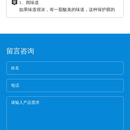
1、闻味道
硅胶的胶水跟硅油离型膜同属矽利康的类别，时
耐湿性，防潮、防油，起到产品的隔离作用。
的效果。另外硅胶缓冲垫还可以保护模板、弥补压
进行选择，要确保能够符合企业产品的生产要
如果味道很浓，有一股酸臭的味道，这种保护膜的
间长了会产生各方面的反应就是贴死。
二、良好的耐高温性能、平滑度和强度。
板误差保证热压机的正常工作。
求。
保持力非常差。
三、氟塑离型膜可以防止预浸料粘连，又可以保
2、看纸管
护预浸料不受污染。
选用厚纸管的保护膜一般都是为了误导消费，保护
四、离型膜能粘住预浸料，但又易于使两者分
膜的生产是从国外开始的，所以保护膜的纸管内径
离，具有足够的致密性，防止水分通过它进入预
都是统一的7.6厘米。
3、看松紧度
浸料中。
留言咨询
保护膜按照常规就应该卷得整齐，这样的保护膜没
有缝隙，胶水与空气结合的程度就小，可以延长保
护膜的保存期限和最大限度的保留保护膜的粘着
4、看膜的亮度
力。
一般劣质保护膜都会颜色发暗，这种保护膜断裂的
概率非常高,强度差。
5、手感膜的厚度
膜硬的保护膜一般都比较次，而且由于膜厚，实际
米数会减少。好的保护膜所选用的薄膜都比较柔
软，用手拉膜伸长性好。
6、看颜色
一般透明保护膜外观颜色越白，保护膜杂质越少，
才能保证保护膜正常的胶粘性，100米以下的保护膜
都有一定的透明度可以看到纸管。