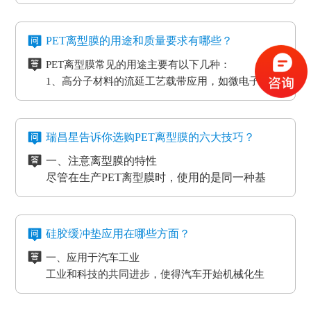
型膜应用分成两类：模切制造行业的应用和石墨制
造行业的应用。应用于石墨制造行业的硅油离型膜
二、氟素离型膜是干什么用的？
具备离型力匀称平稳、等特点，还可以按客户标准
氟素离型膜别称氟塑离型膜。这类离型膜是由表层
PET离型膜的用途和质量要求有哪些？
做防静电层，主要是用于石墨裸材的压延。
涂有氟化有机硅材料做成，并且具备耐高温的特
PET离型膜常见的用途主要有以下几种：
性。相对于硅胶带，具备优质的剥离特性。氟素离
三、非硅离型膜是干什么用的？
1、高分子材料的流延工艺载带应用，如微电子元器
型膜主要是应用于高温胶带、金手指复合模切加工
非硅离型膜的适用范围有热溶胶、HC的转印纸、微
件
工艺。
粘胶以及微粘胶保护膜生产加工用离型膜。除此之
2、标签和胶带行业的底材
外，因其剥离力较重，在生产加工极其细微的构件
四、防静电离型膜是干什么用的？
3、各种多层印刷线路板行业的层压工艺应用
时，能够 具有很好的避免 离型膜挪动或掉下来的功
在信息时代，电磁波会对没经屏蔽掉的敏感度电子
瑞昌星告诉你选购PET离型膜的六大技巧？
4、覆盖膜与纯胶膜的生产应用
效。
元器件、线路板、通讯设备等会产生不一样程度上
一、注意离型膜的特性
5、PCB/PCL应用
的影响，导致数据信息失真、通讯混乱。而电流的
尽管在生产PET离型膜时，使用的是同一种基
6、光电模切冲型行业应用
磁效应和磨擦产生的静电感应对各种各样敏感元
材，但是使用不一样的离型剂，就会得到不一样
PET离型膜的质量要求也不一样：
件、仪表设备、一些化工原材料等，如因薄膜袋静
的离型膜特性，而且使用的领域和范围也各有侧
二、注意离型膜的性价比
如普通模切冲型对PET离型膜的要求是厚度均匀剥离
电积累产生髙压放电，其严重后果将是毁灭性的，
重。
尽管每个品牌的离型膜在价格上都会有一些差
力稳定。
硅胶缓冲垫应用在哪些方面？
因此防静电离型膜也很重要。
异，但总体上来说都是在一个合理的范围之内，
光电行业又在剥离力的基础上多了透明度耐温性等
一、应用于汽车工业
所以要想得到物美价廉的离型膜，就要对多个品
三、看使用情况
要求。
工业和科技的共同进步，使得汽车开始机械化生
牌的产品进行比较，在材质、工艺、质量等方面
购买离型膜的目的是为了发挥其性能，满足使用
高分子材料在耐温性的同时还要考虑到耐化学试剂
产。在汽车工厂当中，数条流水线之间分布着许许
都相同的情况下选择性价比最高的离型膜。
需求。质量再好的离型膜若使用在不正确的地
的腐蚀，硅油的稳定性，不与其他化学产品发生反
多多的机器。这些机器在使用的过程中难免会受到
二、应用于物流装卸货平台
方，其性能也不能得到更好的发挥。
四、看生产厂家