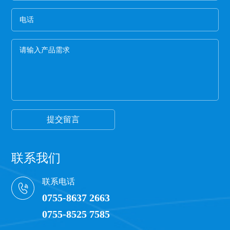
概率非常高,强度差。
5、手感膜的厚度
膜硬的保护膜一般都比较次，而且由于膜厚，实际
米数会减少。好的保护膜所选用的薄膜都比较柔
软，用手拉膜伸长性好。
6、看颜色
一般透明保护膜外观颜色越白，保护膜杂质越少，
才能保证保护膜正常的胶粘性，100米以下的保护膜
都有一定的透明度可以看到纸管。
提交留言
联系我们
联系电话
0755-8637 2663
0755-8525 7585