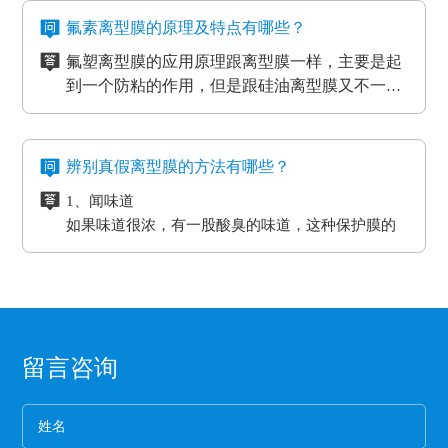
应等。
摩擦和损耗，所以经常会在机器的连接处使用缓冲
物流装卸货的过程中会格外重视运输货物的完整
一般品牌大、评价高的正规PET离型膜生产厂家
氟素离型膜的原理及特点有哪些？
垫，起到防滑、防震的作用，能够最大程度的保护
度，货物与地面的接触尤为关键，幅度大一些就可
在其技术和服务上都较为成熟、要求也很严格，
氟塑离型膜的应用原理跟离型膜一样，主要是起
机器，减小损耗。
能导致物品损坏。而目前市场上最受欢迎的缓冲垫
三、应用于热压机强化过程
而且生产规模也比较大，因而具有一定的基础
五、看产品价格
到一个防粘的作用，但是跟硅油离型膜又不一
具有弹性好、质地紧密、耐高温以及抗冲力强的特
想让地板、木门和家具更耐用，就需要使用热压机
性、技术性和规模性。
不同品牌、不同厂家的PET离型膜在其价格上都
样，氟在氟塑离型膜里面是以一种氟化物的形式
氟塑离型膜主要应用于高温胶，硅胶双面胶贴
点，用在物流装卸平台上可以起到保护货物的作
强化。而在这个过程中也需要缓冲垫。缓冲垫会装
会有些差异，而且国内的与进口的离型膜在其价
存在的，大部分的胶带都是基材加胶水的形式存
合；用于金手指，绿胶，AB胶，3M硅胶贴合
用。
在模板和热压板之间，起到均匀传递热压板工作温
格上也会有很大的差异。
六、注意离型膜的使用范围
在耐高温胶带的基材分很多种（PET,聚酰亚胺）
等；模切加工成其它任何形状，用于一些特殊用
氟素离型膜的特点：
度和工作压力的作用。而且使用缓冲垫还可以使纸
辨别真假离型膜的方法有哪些？
企业选购离型膜的主要目的就是为了满足产品的
亚克力胶水的温度没办法耐到硅胶胶水的温度、
途。
一、氟塑离型膜不易产生化学反应，良好的耐温
贴面和基板更加密致的粘合，最终达到均匀、平整
生产需要，所以一定要根据离型膜的使用范围来
1、闻味道
硅胶的胶水跟硅油离型膜同属矽利康的类别，时
耐湿性，防潮、防油，起到产品的隔离作用。
的效果。另外硅胶缓冲垫还可以保护模板、弥补压
进行选择，要确保能够符合企业产品的生产要
如果味道很浓，有一股酸臭的味道，这种保护膜的
间长了会产生各方面的反应就是贴死。
二、良好的耐高温性能、平滑度和强度。
板误差保证热压机的正常工作。
求。
保持力非常差。
三、氟塑离型膜可以防止预浸料粘连，又可以保
2、看纸管
护预浸料不受污染。
选用厚纸管的保护膜一般都是为了误导消费，保护
四、离型膜能粘住预浸料，但又易于使两者分
膜的生产是从国外开始的，所以保护膜的纸管内径
离，具有足够的致密性，防止水分通过它进入预
都是统一的7.6厘米。
3、看松紧度
浸料中。
留言咨询
保护膜按照常规就应该卷得整齐，这样的保护膜没
有缝隙，胶水与空气结合的程度就小，可以延长保
护膜的保存期限和最大限度的保留保护膜的粘着
4、看膜的亮度
力。
一般劣质保护膜都会颜色发暗，这种保护膜断裂的