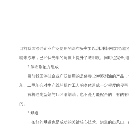
目前我国涂硅企业广泛使用的涂布头主要以刮刮棒
/网纹辊/
辊来涂布，已经从光学的角度上提升了透明度。同时也完全消
2.涂布剂配方组成
目前我国涂硅企业广泛使用的是俗称
120#溶剂油的产
苯、二甲苯会对生产线的操作工人的身体造成一定程度的侵害
有机硅离型剂与
120#溶剂油，也不是万能配合的，有
的。
3.烘道
一条好的烘道也是成功的关键核心技术。烘道的出风口、出