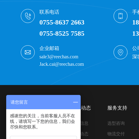
联系电话
手
0755-8637 2663
18
0755-8525 7585
13
企业邮箱
公
sale3@reechas.com
深
Jack.cai@reechas.com
请您留言
产品中心
资讯动态
服务支持
感谢您的关注，当前客服人员不在
线，请填写一下您的信息，我们会
压合与离型材料
行业信息
选型咨询
尽快和您联系。
压合与缓冲材料
公司动态
物流交付