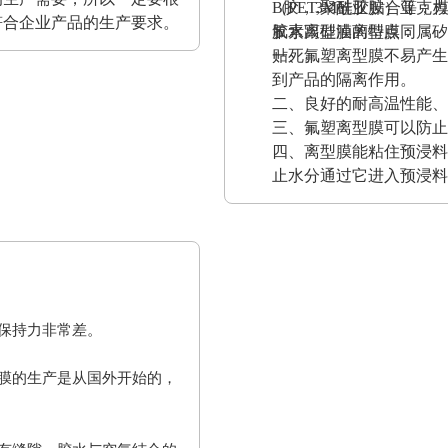
（PET,聚酰亚胺）亚
B胶，3M硅胶贴合等；
符合企业产品的生产要求。
胶水跟硅油离型膜同属矽
氟素离型膜的特点：
贴死。
一、氟塑离型膜不易产生
到产品的隔离作用。
二、良好的耐高温性能、
三、氟塑离型膜可以防止
四、离型膜能粘住预浸料
止水分通过它进入预浸料
保持力非常差。
膜的生产是从国外开始的，