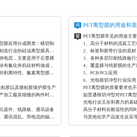
PET离型膜的用途和
PET离型膜常见的用途主
型膜应用分成两类：模切制
1、高分子材料的流延工
制造行业的硅油离型膜具备
2、标签和胶带行业的底材
静电层，主要是用于石墨裸
3、各种多层印刷线路板行
涂有氟化有机硅材料做成，
4、覆盖膜与纯胶膜的生产
的剥离特性。氟素离型膜主
5、PCB/PCL应用
6、光电模切冲型行业应用
微粘胶以及微粘胶保护膜生产
PET离型膜的质量要求也
产加工极其细微的构件时，
如普通模切冲型对PET离
。
光电行业又在剥离力的基
元器件、线路板、通讯设备
高分子材料在耐温性的同
、通讯混乱。而电流的磁效
与其他化学产品发生反应
表设备、一些化工原材料
果将是毁灭性的，因此防静