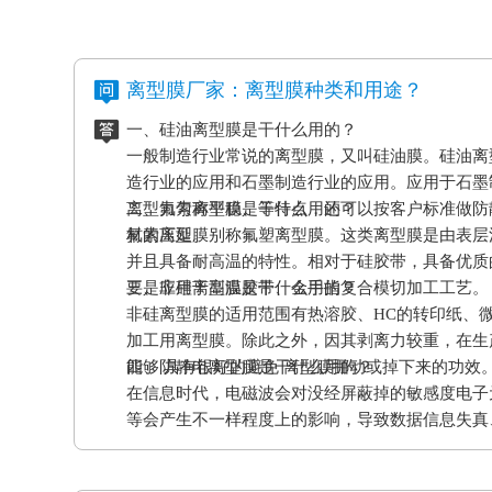
离型膜厂家：离型膜种类和用途？
一、硅油离型膜是干什么用的？
一般制造行业常说的离型膜，又叫硅油膜。硅油离
造行业的应用和石墨制造行业的应用。应用于石墨
离型力匀称平稳、等特点，还可以按客户标准做防
二、氟素离型膜是干什么用的？
材的压延。
氟素离型膜别称氟塑离型膜。这类离型膜是由表层
并且具备耐高温的特性。相对于硅胶带，具备优质
要是应用于高温胶带、金手指复合模切加工工艺。
三、非硅离型膜是干什么用的？
非硅离型膜的适用范围有热溶胶、HC的转印纸、
加工用离型膜。除此之外，因其剥离力较重，在生
能够 具有很好的避免 离型膜挪动或掉下来的功效
四、防静电离型膜是干什么用的？
在信息时代，电磁波会对没经屏蔽掉的敏感度电子
等会产生不一样程度上的影响，导致数据信息失真
应和磨擦产生的静电感应对各种各样敏感元件、仪
等，如因薄膜袋静电积累产生髙压放电，其严重后