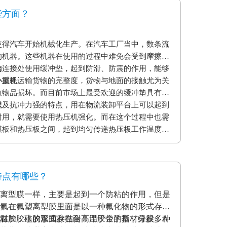
些方面？
使得汽车开始机械化生产。在汽车工厂当中，数条流
的机器。这些机器在使用的过程中难免会受到摩擦和
的连接处使用缓冲垫，起到防滑、防震的作用，能够
台
小损耗。
外重视运输货物的完整度，货物与地面的接触尤为关
致物品损坏。而目前市场上最受欢迎的缓冲垫具有弹
以及抗冲力强的特点，用在物流装卸平台上可以起到
程
耐用，就需要使用热压机强化。而在这个过程中也需
模板和热压板之间，起到均匀传递热压板工作温度和
用缓冲垫还可以使纸贴面和基板更加密致的粘合，最
。另外硅胶缓冲垫还可以保护模板、弥补压板误差保
特点有哪些？
离型膜一样，主要是起到一个防粘的作用，但是
氟在氟塑离型膜里面是以一种氟化物的形式存在
材加胶水的形式存在耐高温胶带的基材分很多种
温胶，硅胶双面胶贴合；用于金手指，绿胶，A