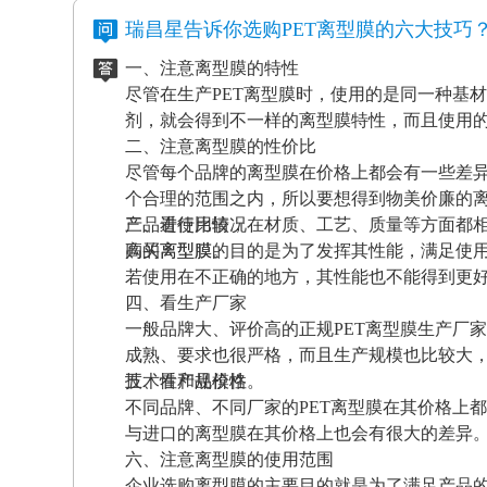
电离型膜也很重要。
瑞昌星告诉你选购PET离型膜的六大技巧
一、注意离型膜的特性
尽管在生产PET离型膜时，使用的是同一种基
剂，就会得到不一样的离型膜特性，而且使用
二、注意离型膜的性价比
尽管每个品牌的离型膜在价格上都会有一些差
个合理的范围之内，所以要想得到物美价廉的
产品进行比较，在材质、工艺、质量等方面都
三、看使用情况
高的离型膜。
购买离型膜的目的是为了发挥其性能，满足使
若使用在不正确的地方，其性能也不能得到更
四、看生产厂家
一般品牌大、评价高的正规PET离型膜生产厂
成熟、要求也很严格，而且生产规模也比较大
技术性和规模性。
五、看产品价格
不同品牌、不同厂家的PET离型膜在其价格上
与进口的离型膜在其价格上也会有很大的差异
六、注意离型膜的使用范围
企业选购离型膜的主要目的就是为了满足产品