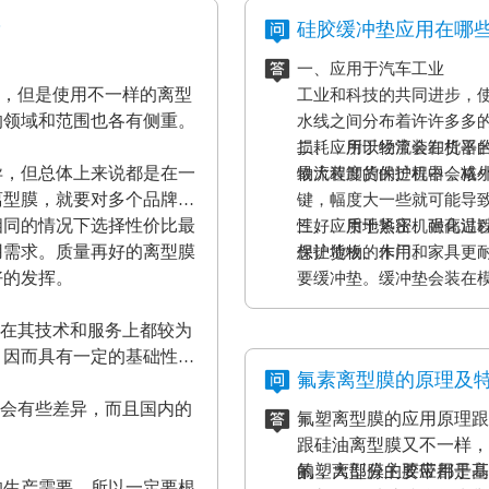
？
硅胶缓冲垫应用在哪
一、应用于汽车工业
材，但是使用不一样的离型
工业和科技的共同进步，
的领域和范围也各有侧重。
水线之间分布着许许多多
损耗，所以经常会在机器
二、应用于物流装卸货平
异，但总体上来说都是在一
最大程度的保护机器，减
物流装卸货的过程中会格
离型膜，就要对多个品牌的
键，幅度大一些就可能导
相同的情况下选择性价比最
性好、质地紧密、耐高温
三、应用于热压机强化过
用需求。质量再好的离型膜
保护货物的作用。
想让地板、木门和家具更
好的发挥。
要缓冲垫。缓冲垫会装在
工作压力的作用。而且使
家在其技术和服务上都较为
终达到均匀、平整的效果
，因而具有一定的基础性、
证热压机的正常工作。
氟素离型膜的原理及
都会有些差异，而且国内的
氟塑离型膜的应用原理跟
。
跟硅油离型膜又不一样，
的，大部分的胶带都是基
氟塑离型膜主要应用于高
的生产需要，所以一定要根