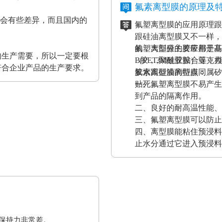
氟素离型膜的原理及
都会有些差异，而且国内的
氟塑离型膜的应用原理跟
。
跟硅油离型膜又不一样，
的，大部分的胶带都是基
氟塑离型膜主要应用于高
的生产需要，所以一定要根
（PET,聚酰亚胺）亚
B胶，3M硅胶贴合等；
符合企业产品的生产要求。
胶水跟硅油离型膜同属矽
氟素离型膜的特点：
贴死。
一、氟塑离型膜不易产生
到产品的隔离作用。
二、良好的耐高温性能、
三、氟塑离型膜可以防止
四、离型膜能粘住预浸料
止水分通过它进入预浸料
保持力非常差。