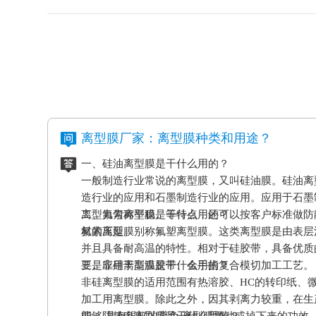
离型膜厂家：离型膜种类和用途？
一、硅油离型膜是干什么用的？
一般制造行业常说的离型膜，又叫硅油膜。硅油离
造行业的应用和石墨制造行业的应用。应用于石墨
离型力匀称平稳、等特点，还可以按客户标准做防
二、氟素离型膜是干什么用的？
材的压延。
氟素离型膜别称氟塑离型膜。这类离型膜是由表层
并且具备耐高温的特性。相对于硅胶带，具备优质
要是应用于高温胶带、金手指复合模切加工工艺。
三、非硅离型膜是干什么用的？
非硅离型膜的适用范围有热溶胶、HC的转印纸、
加工用离型膜。除此之外，因其剥离力较重，在生
能够 具有很好的避免 离型膜挪动或掉下来的功效
四、防静电离型膜是干什么用的？