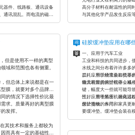
元器件、线路板、通讯设备
高分子材料在耐温性的同
、通讯混乱。而电流的磁效
与其他化学产品发生反应
表设备、一些化工原材料
果将是毁灭性的，因此防静
？
硅胶缓冲垫应用在哪
一、应用于汽车工业
材，但是使用不一样的离型
工业和科技的共同进步，
的领域和范围也各有侧重。
水线之间分布着许许多多
损耗，所以经常会在机器
二、应用于物流装卸货平
异，但总体上来说都是在一
最大程度的保护机器，减
物流装卸货的过程中会格
离型膜，就要对多个品牌的
键，幅度大一些就可能导
相同的情况下选择性价比最
性好、质地紧密、耐高温
三、应用于热压机强化过
用需求。质量再好的离型膜
保护货物的作用。
想让地板、木门和家具更
好的发挥。
要缓冲垫。缓冲垫会装在
工作压力的作用。而且使
家在其技术和服务上都较为
终达到均匀、平整的效果
，因而具有一定的基础性、
证热压机的正常工作。