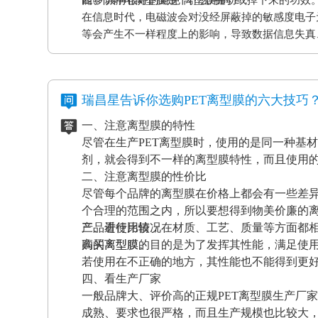
在信息时代，电磁波会对没经屏蔽掉的敏感度电子
等会产生不一样程度上的影响，导致数据信息失真
应和磨擦产生的静电感应对各种各样敏感元件、仪
等，如因薄膜袋静电积累产生髙压放电，其严重后
电离型膜也很重要。
瑞昌星告诉你选购PET离型膜的六大技巧
一、注意离型膜的特性
尽管在生产PET离型膜时，使用的是同一种基
剂，就会得到不一样的离型膜特性，而且使用
二、注意离型膜的性价比
尽管每个品牌的离型膜在价格上都会有一些差
个合理的范围之内，所以要想得到物美价廉的
产品进行比较，在材质、工艺、质量等方面都
三、看使用情况
高的离型膜。
购买离型膜的目的是为了发挥其性能，满足使
若使用在不正确的地方，其性能也不能得到更
四、看生产厂家
一般品牌大、评价高的正规PET离型膜生产厂
成熟、要求也很严格，而且生产规模也比较大