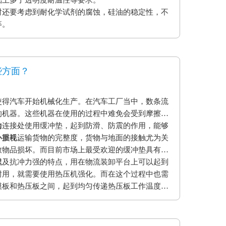
时还要考虑到耐化学试剂的腐蚀，硅油的稳定性，不
等。
些方面？
使得汽车开始机械化生产。在汽车工厂当中，数条流
的机器。这些机器在使用的过程中难免会受到摩擦和
的连接处使用缓冲垫，起到防滑、防震的作用，能够
台
小损耗。
外重视运输货物的完整度，货物与地面的接触尤为关
致物品损坏。而目前市场上最受欢迎的缓冲垫具有弹
以及抗冲力强的特点，用在物流装卸平台上可以起到
程
耐用，就需要使用热压机强化。而在这个过程中也需
模板和热压板之间，起到均匀传递热压板工作温度和
用缓冲垫还可以使纸贴面和基板更加密致的粘合，最
。另外硅胶缓冲垫还可以保护模板、弥补压板误差保