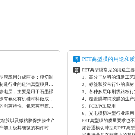
PET离型膜的用途和
PET离型膜常见的用途主
型膜应用分成两类：模切制
1、高分子材料的流延工
制造行业的硅油离型膜具备
2、标签和胶带行业的底材
静电层，主要是用于石墨裸
3、各种多层印刷线路板行
涂有氟化有机硅材料做成，
4、覆盖膜与纯胶膜的生产
的剥离特性。氟素离型膜主
5、PCB/PCL应用
6、光电模切冲型行业应用
微粘胶以及微粘胶保护膜生产
PET离型膜的质量要求也
产加工极其细微的构件时，
如普通模切冲型对PET离
。
光电行业又在剥离力的基