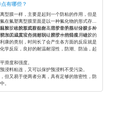
特点有哪些？
离型膜一样，主要是起到一个防粘的作用，但是
氟在氟塑离型膜里面是以一种氟化物的形式存在
材加胶水的形式存在耐高温胶带的基材分很多种
温胶，硅胶双面胶贴合；用于金手指，绿胶，A
克力胶水的温度没办法耐到硅胶胶水的温度、硅胶的
模切加工成其它任何形状，用于一些特殊用途。
利康的类别，时间长了会产生各方面的反应就是
化学反应，良好的耐温耐湿性，防潮、防油，起
平滑度和强度。
预浸料粘连，又可以保护预浸料不受污染。
，但又易于使两者分离，具有足够的致密性，防
中。