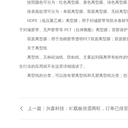
按照颜色可分为：红色离型膜、黄色离型膜、绿色离型膜
按表面处理可分为：单面离型膜、双面离型膜、无硅离型膜
HDPE
（低压聚乙烯）离型膜；用于封缄胶带等防水卷材
于封缄胶带、无声胶带等
PET
（拉伸聚酯）离型膜；背胶保护
双面离型膜：用于泡棉胶带透明
PET
双面离型膜；双面胶
关于离型纸
离型纸，又称硅油纸、防粘纸。主要起到隔离带有粘性的物
生行业的应用就不在这里详细描述了。
离型纸的分类，可以按有塑离型纸和无塑离型纸分类；也可
上一篇：兴森科技：IC载板供需两旺，订单已排