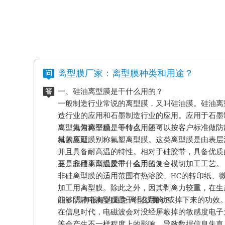
离型膜厂家：离型膜种类和用途？
一、硅油离型膜是干什么用的？
一般制造行业常说的离型膜，又叫硅油膜。硅油离
造行业的应用和石墨制造行业的应用。应用于石墨
离型力匀称平稳、等特点，还可以按客户标准做防
二、氟素离型膜是干什么用的？
材的压延。
氟素离型膜别称氟塑离型膜。这类离型膜是由表层
并且具备耐高温的特性。相对于硅胶带，具备优质
要是应用于高温胶带、金手指复合模切加工工艺。
三、非硅离型膜是干什么用的？
非硅离型膜的适用范围有热溶胶、HC的转印纸、
加工用离型膜。除此之外，因其剥离力较重，在生
能够 具有很好的避免 离型膜挪动或掉下来的功效
四、防静电离型膜是干什么用的？
在信息时代，电磁波会对没经屏蔽掉的敏感度电子
等会产生不一样程度上的影响，导致数据信息失真