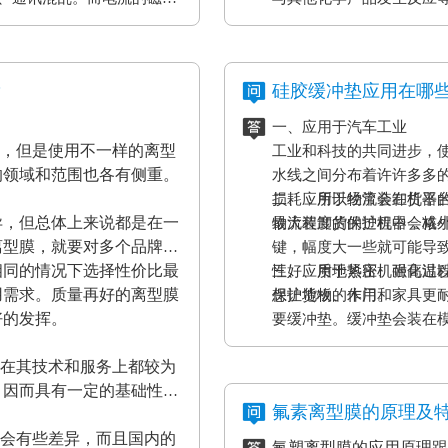
表设备、一些化工原材料
果将是毁灭性的，因此防静
？
硅胶缓冲垫应用在哪
一、应用于汽车工业
材，但是使用不一样的离型
工业和科技的共同进步，
的领域和范围也各有侧重。
水线之间分布着许许多多
损耗，所以经常会在机器
二、应用于物流装卸货平
异，但总体上来说都是在一
最大程度的保护机器，减
物流装卸货的过程中会格
离型膜，就要对多个品牌的
键，幅度大一些就可能导
相同的情况下选择性价比最
性好、质地紧密、耐高温
三、应用于热压机强化过
用需求。质量再好的离型膜
保护货物的作用。
想让地板、木门和家具更
好的发挥。
要缓冲垫。缓冲垫会装在
工作压力的作用。而且使
家在其技术和服务上都较为
终达到均匀、平整的效果
，因而具有一定的基础性、
证热压机的正常工作。
氟素离型膜的原理及
都会有些差异，而且国内的
氟塑离型膜的应用原理跟