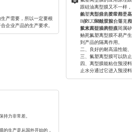
。
跟硅油离型膜又不一样，
的，大部分的胶带都是基
氟塑离型膜主要应用于高
的生产需要，所以一定要根
（PET,聚酰亚胺）亚
B胶，3M硅胶贴合等；
符合企业产品的生产要求。
胶水跟硅油离型膜同属矽
氟素离型膜的特点：
贴死。
一、氟塑离型膜不易产生
到产品的隔离作用。
二、良好的耐高温性能、
三、氟塑离型膜可以防止
四、离型膜能粘住预浸料
止水分通过它进入预浸料
保持力非常差。
膜的生产是从国外开始的，