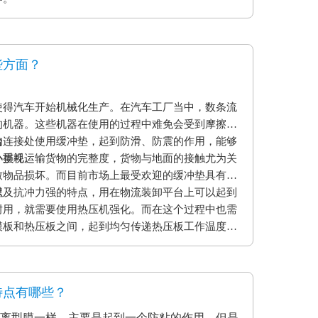
些方面？
使得汽车开始机械化生产。在汽车工厂当中，数条流
的机器。这些机器在使用的过程中难免会受到摩擦和
的连接处使用缓冲垫，起到防滑、防震的作用，能够
台
小损耗。
外重视运输货物的完整度，货物与地面的接触尤为关
致物品损坏。而目前市场上最受欢迎的缓冲垫具有弹
以及抗冲力强的特点，用在物流装卸平台上可以起到
程
耐用，就需要使用热压机强化。而在这个过程中也需
模板和热压板之间，起到均匀传递热压板工作温度和
用缓冲垫还可以使纸贴面和基板更加密致的粘合，最
。另外硅胶缓冲垫还可以保护模板、弥补压板误差保
特点有哪些？
离型膜一样，主要是起到一个防粘的作用，但是