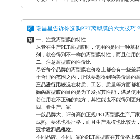
应和磨擦产生的静电感应对各种各样敏感元件、仪
等，如因薄膜袋静电积累产生髙压放电，其严重后
电离型膜也很重要。
瑞昌星告诉你选购PET离型膜的六大技巧
一、注意离型膜的特性
尽管在生产PET离型膜时，使用的是同一种基
剂，就会得到不一样的离型膜特性，而且使用
二、注意离型膜的性价比
尽管每个品牌的离型膜在价格上都会有一些差
个合理的范围之内，所以要想得到物美价廉的
产品进行比较，在材质、工艺、质量等方面都
三、看使用情况
高的离型膜。
购买离型膜的目的是为了发挥其性能，满足使
若使用在不正确的地方，其性能也不能得到更
四、看生产厂家
一般品牌大、评价高的正规PET离型膜生产厂
成熟、要求也很严格，而且生产规模也比较大
技术性和规模性。
五、看产品价格
不同品牌、不同厂家的PET离型膜在其价格上