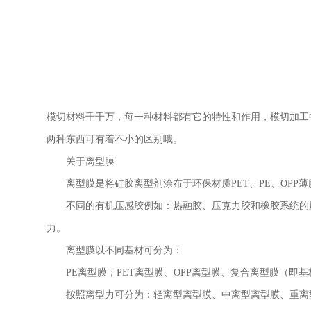
模切材料千千万，每一种材料都有它的特性和作用，模切加工
两种东西可有着不小的区别哦。
关于离型膜
离型膜是将硅胶离型剂涂布于环保材质
PET
、
PE
、
OPP
薄
不同的有机压感胶例如：热融胶、压克力胶和橡胶系统的压
力。
离型膜以不同基材可分为：
PE
离型膜；
PET
离型膜、
OPP
离型膜、复合离型膜（即基
按照离型力可分为：轻离型离型膜、中离型离型膜、重离