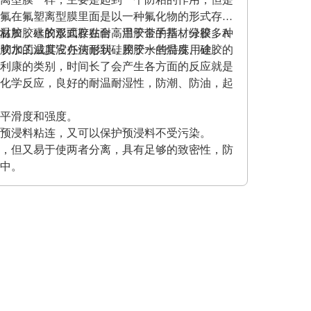
氟在氟塑离型膜里面是以一种氟化物的形式存在
材加胶水的形式存在耐高温胶带的基材分很多种
温胶，硅胶双面胶贴合；用于金手指，绿胶，A
克力胶水的温度没办法耐到硅胶胶水的温度、硅胶的
模切加工成其它任何形状，用于一些特殊用途。
利康的类别，时间长了会产生各方面的反应就是
化学反应，良好的耐温耐湿性，防潮、防油，起
平滑度和强度。
预浸料粘连，又可以保护预浸料不受污染。
，但又易于使两者分离，具有足够的致密性，防
中。