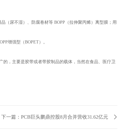
用品（尿不湿）、防腐卷材等
BOPP
（拉伸聚丙烯）离型膜；用
OPP
增强型（
BOPET
）。
广的，主要是胶带或者带胶制品的载体，当然在食品、医疗卫
下一篇：PCB巨头鹏鼎控股8月合并营收31.62亿元