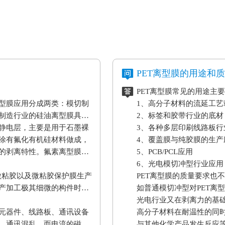
PET离型膜的用途和
PET离型膜常见的用途主
型膜应用分成两类：模切制
1、高分子材料的流延工
制造行业的硅油离型膜具备
2、标签和胶带行业的底材
静电层，主要是用于石墨裸
3、各种多层印刷线路板行
涂有氟化有机硅材料做成，
4、覆盖膜与纯胶膜的生产
的剥离特性。氟素离型膜主
5、PCB/PCL应用
6、光电模切冲型行业应用
微粘胶以及微粘胶保护膜生产
PET离型膜的质量要求也
产加工极其细微的构件时，
如普通模切冲型对PET离
。
光电行业又在剥离力的基
元器件、线路板、通讯设备
高分子材料在耐温性的同
、通讯混乱。而电流的磁效
与其他化学产品发生反应