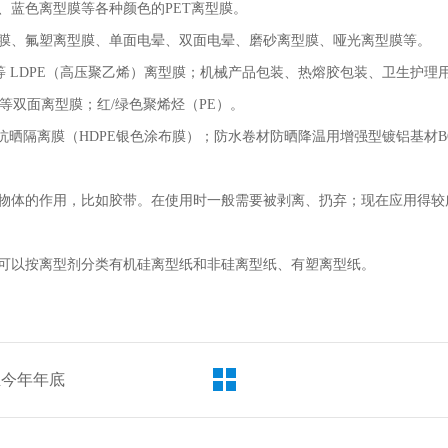
、蓝色离型膜等各种颜色的
PET
离型膜。
、氟塑离型膜、单面电晕、双面电晕、磨砂离型膜、哑光离型膜等。
等
LDPE
（高压聚乙烯）离型膜；机械产品包装、热熔胶包装、卫生护理
等双面离型膜；红
/
绿色聚烯烃（
PE
）。
抗晒隔离膜（
HDPE
银色涂布膜）；防水卷材防晒降温用增强型镀铝基材
B
体的作用，比如胶带。在使用时一般需要被剥离、扔弃；现在应用得较
以按离型剂分类有机硅离型纸和非硅离型纸、有塑离型纸。
至今年年底