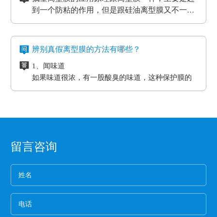
机器，减小损耗。
能导致物品损坏。而目前市场上最受欢迎的缓冲垫
三、应用于热压机强化过程
而且生产规模也比较大，因而具有一定的基础
五、看产品价格
到一个防粘的作用，但是跟硅油离型膜又不一
具有弹性好、质地紧密、耐高温以及抗冲力强的特
想让地板、木门和家具更耐用，就需要使用热压机
性、技术性和规模性。
不同品牌、不同厂家的PET离型膜在其价格上都
样，氟在氟塑离型膜里面是以一种氟化物的形式
氟塑离型膜主要应用于高温胶，硅胶双面胶贴
点，用在物流装卸平台上可以起到保护货物的作
强化。而在这个过程中也需要缓冲垫。缓冲垫会装
会有些差异，而且国内的与进口的离型膜在其价
存在的，大部分的胶带都是基材加胶水的形式存
合；用于金手指，绿胶，AB胶，3M硅胶贴合
用。
在模板和热压板之间，起到均匀传递热压板工作温
格上也会有很大的差异。
六、注意离型膜的使用范围
在耐高温胶带的基材分很多种（PET,聚酰亚胺）
等；模切加工成其它任何形状，用于一些特殊用
氟素离型膜的特点：
度和工作压力的作用。而且使用缓冲垫还可以使纸
辨别真假离型膜的方法有哪些？
企业选购离型膜的主要目的就是为了满足产品的
亚克力胶水的温度没办法耐到硅胶胶水的温度、
途。
一、氟塑离型膜不易产生化学反应，良好的耐温
贴面和基板更加密致的粘合，最终达到均匀、平整
生产需要，所以一定要根据离型膜的使用范围来
1、闻味道
硅胶的胶水跟硅油离型膜同属矽利康的类别，时
耐湿性，防潮、防油，起到产品的隔离作用。
的效果。另外硅胶缓冲垫还可以保护模板、弥补压
进行选择，要确保能够符合企业产品的生产要
如果味道很浓，有一股酸臭的味道，这种保护膜的
间长了会产生各方面的反应就是贴死。
二、良好的耐高温性能、平滑度和强度。
板误差保证热压机的正常工作。
求。
保持力非常差。
三、氟塑离型膜可以防止预浸料粘连，又可以保
2、看纸管
护预浸料不受污染。
选用厚纸管的保护膜一般都是为了误导消费，保护
四、离型膜能粘住预浸料，但又易于使两者分
膜的生产是从国外开始的，所以保护膜的纸管内径
离，具有足够的致密性，防止水分通过它进入预
都是统一的7.6厘米。
3、看松紧度
浸料中。
留言咨询
保护膜按照常规就应该卷得整齐，这样的保护膜没
有缝隙，胶水与空气结合的程度就小，可以延长保
护膜的保存期限和最大限度的保留保护膜的粘着
4、看膜的亮度
力。
一般劣质保护膜都会颜色发暗，这种保护膜断裂的
概率非常高,强度差。
5、手感膜的厚度