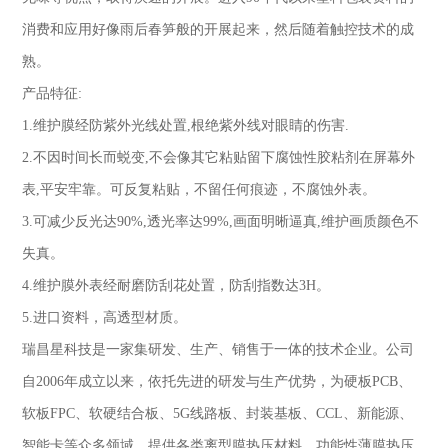
消费和应用好像雨后春笋般的开展起来，然后随着触控技术的成
熟。
产品特征
:
1.
维护膜经防紫外光线处置
,
根绝紫外线对眼睛的伤害
.
2.
不因时间长而蜕变
,
不会像其它粘贴留下腐蚀性胶粘剂在屏幕外
表
,
平安牢靠。可反复粘贴，不留任何痕迹，不腐蚀外表。
3.
可减少反光达
90%,
透光率达
99%,
画面明晰逼真
,
维护画质颜色不
失真。
4.
维护膜外表经耐磨防刮花处置，防刮指数达
3H
。
5.
进口资料，高透型材质。
瑞昌星科技是一家集研发、生产、销售于一体的技术企业。公司
自
2006
年成立以来，依托先进的研发与生产优势，为硬板
PCB
、
软板
FPC
、软硬结合板、
5G
线路板、封装基板、
CCL
、新能源、
智能卡等众多领域，提供各类离型膜热压材料、功能性薄膜热压