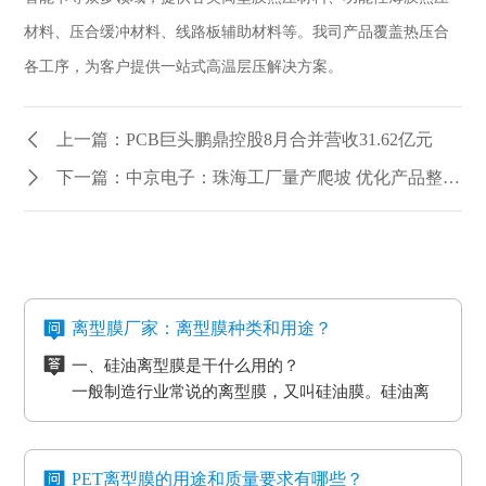
材料、压合缓冲材料、线路板辅助材料等。我司产品覆盖热压合
各工序，为客户提供一站式高温层压解决方案。
上一篇：PCB巨头鹏鼎控股8月合并营收31.62亿元
下一篇：中京电子：珠海工厂量产爬坡 优化产品整体结构
离型膜厂家：离型膜种类和用途？
一、硅油离型膜是干什么用的？
一般制造行业常说的离型膜，又叫硅油膜。硅油离
型膜应用分成两类：模切制造行业的应用和石墨制
造行业的应用。应用于石墨制造行业的硅油离型膜
二、氟素离型膜是干什么用的？
具备离型力匀称平稳、等特点，还可以按客户标准
氟素离型膜别称氟塑离型膜。这类离型膜是由表层
PET离型膜的用途和质量要求有哪些？