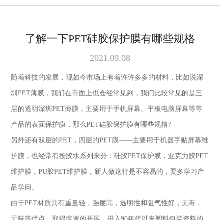
了解一下PET硅胶保护膜有哪些规格
2021.09.08
随着科技的发展，现如今市场上有着许许多多的材料，比如说深
圳
PET
薄膜，我们在市面上也会经常见到，我们比较常见的是三
层的透明深圳
PET
薄膜，主要用于手机屏幕、平板电脑屏幕等等
产品的表面保护膜，那么
PET
硅胶保护膜有哪些规格
?
另外还有双层的
PET
，四层的
PET
膜——主要用于机器手贴屏幕维
护膜，也经常有按胶水系列来分：硅胶
PET
保护膜，亚克力胶
PET
维护膜，
PU
胶
PET
维护膜，新人做这行是不容易的，要多学习产
品学问。
由于
PET
材质具有重量轻，强度高，透明性和阻气性好，无毒，
无味等优点，取得疾速的开展。进入
90
年代以来塑料包装资料的