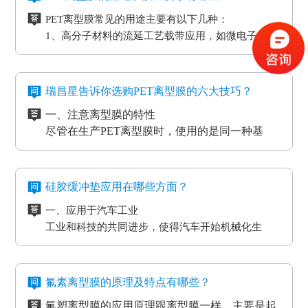
做防静电层，主要是用于石墨裸材的压延。
涂有氟化有机硅材料做成，并且具备耐高温的特
PET离型膜常见的用途主要有以下几种：
性。相对于硅胶带，具备优质的剥离特性。氟素离
三、非硅离型膜是干什么用的？
1、高分子材料的流延工艺载带应用，如微电子元器
型膜主要是应用于高温胶带、金手指复合模切加工
非硅离型膜的适用范围有热溶胶、HC的转印纸、微
件
工艺。
粘胶以及微粘胶保护膜生产加工用离型膜。除此之
2、标签和胶带行业的底材
外，因其剥离力较重，在生产加工极其细微的构件
四、防静电离型膜是干什么用的？
3、各种多层印刷线路板行业的层压工艺应用
时，能够 具有很好的避免 离型膜挪动或掉下来的功
在信息时代，电磁波会对没经屏蔽掉的敏感度电子
瑞昌星告诉你选购PET离型膜的六大技巧？
4、覆盖膜与纯胶膜的生产应用
效。
元器件、线路板、通讯设备等会产生不一样程度上
一、注意离型膜的特性
5、PCB/PCL应用
的影响，导致数据信息失真、通讯混乱。而电流的
尽管在生产PET离型膜时，使用的是同一种基
6、光电模切冲型行业应用
磁效应和磨擦产生的静电感应对各种各样敏感元
材，但是使用不一样的离型剂，就会得到不一样
PET离型膜的质量要求也不一样：
件、仪表设备、一些化工原材料等，如因薄膜袋静
的离型膜特性，而且使用的领域和范围也各有侧
二、注意离型膜的性价比
如普通模切冲型对PET离型膜的要求是厚度均匀剥离
电积累产生髙压放电，其严重后果将是毁灭性的，
重。
尽管每个品牌的离型膜在价格上都会有一些差
力稳定。
硅胶缓冲垫应用在哪些方面？
因此防静电离型膜也很重要。
异，但总体上来说都是在一个合理的范围之内，
光电行业又在剥离力的基础上多了透明度耐温性等
一、应用于汽车工业
所以要想得到物美价廉的离型膜，就要对多个品
三、看使用情况
要求。
工业和科技的共同进步，使得汽车开始机械化生
牌的产品进行比较，在材质、工艺、质量等方面
购买离型膜的目的是为了发挥其性能，满足使用
高分子材料在耐温性的同时还要考虑到耐化学试剂
产。在汽车工厂当中，数条流水线之间分布着许许
都相同的情况下选择性价比最高的离型膜。
需求。质量再好的离型膜若使用在不正确的地
的腐蚀，硅油的稳定性，不与其他化学产品发生反
多多的机器。这些机器在使用的过程中难免会受到
二、应用于物流装卸货平台
方，其性能也不能得到更好的发挥。
四、看生产厂家
应等。
摩擦和损耗，所以经常会在机器的连接处使用缓冲
物流装卸货的过程中会格外重视运输货物的完整
一般品牌大、评价高的正规PET离型膜生产厂家
氟素离型膜的原理及特点有哪些？
垫，起到防滑、防震的作用，能够最大程度的保护
度，货物与地面的接触尤为关键，幅度大一些就可
在其技术和服务上都较为成熟、要求也很严格，
氟塑离型膜的应用原理跟离型膜一样，主要是起