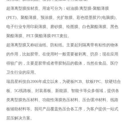
超薄离型膜按材质、用途可分为：硅油膜
/
离型膜
-
聚酯薄膜
(PET)
、聚酯薄膜、预涂膜、光扩散膜、彩色喷墨胶片
(
电脑膜
)
、
电子行业专用印刷薄膜、磨砂膜、绘图膜、白色聚酯薄膜、黑色
聚酯薄膜、
PET/
聚酯薄膜
/PET
麦拉。
超薄离型膜又称硅油纸、防粘纸。主要起到隔离带有粘性的物体
的作用，比如胶带。在使用时一般需要被剥离、扔弃；现在应用
得较广的，主要是胶带或者带胶制品的载体，当然在食品、医疗
卫生行业的应用。
瑞昌星科技自
2006
年成立以来，为硬板
PCB
、软板
FPC
、软硬结合
板、
5G
线路板、封装基板、新能源、智能卡等众多领域，提供各
类离型膜热压材料、功能性薄膜热压材料、压合缓冲材料、线路
板辅助材料等。我司产品覆盖热压合各工序，为客户提供一站式
层压解决方案。