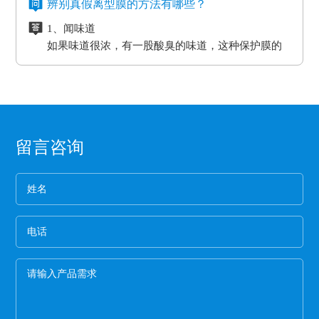
度和工作压力的作用。而且使用缓冲垫还可以使纸
辨别真假离型膜的方法有哪些？
企业选购离型膜的主要目的就是为了满足产品的
亚克力胶水的温度没办法耐到硅胶胶水的温度、
途。
一、氟塑离型膜不易产生化学反应，良好的耐温
贴面和基板更加密致的粘合，最终达到均匀、平整
生产需要，所以一定要根据离型膜的使用范围来
1、闻味道
硅胶的胶水跟硅油离型膜同属矽利康的类别，时
耐湿性，防潮、防油，起到产品的隔离作用。
的效果。另外硅胶缓冲垫还可以保护模板、弥补压
进行选择，要确保能够符合企业产品的生产要
如果味道很浓，有一股酸臭的味道，这种保护膜的
间长了会产生各方面的反应就是贴死。
二、良好的耐高温性能、平滑度和强度。
板误差保证热压机的正常工作。
求。
保持力非常差。
三、氟塑离型膜可以防止预浸料粘连，又可以保
2、看纸管
护预浸料不受污染。
选用厚纸管的保护膜一般都是为了误导消费，保护
四、离型膜能粘住预浸料，但又易于使两者分
膜的生产是从国外开始的，所以保护膜的纸管内径
离，具有足够的致密性，防止水分通过它进入预
都是统一的7.6厘米。
3、看松紧度
浸料中。
留言咨询
保护膜按照常规就应该卷得整齐，这样的保护膜没
有缝隙，胶水与空气结合的程度就小，可以延长保
护膜的保存期限和最大限度的保留保护膜的粘着
4、看膜的亮度
力。
一般劣质保护膜都会颜色发暗，这种保护膜断裂的
概率非常高,强度差。
5、手感膜的厚度
膜硬的保护膜一般都比较次，而且由于膜厚，实际
米数会减少。好的保护膜所选用的薄膜都比较柔
软，用手拉膜伸长性好。
6、看颜色
一般透明保护膜外观颜色越白，保护膜杂质越少，