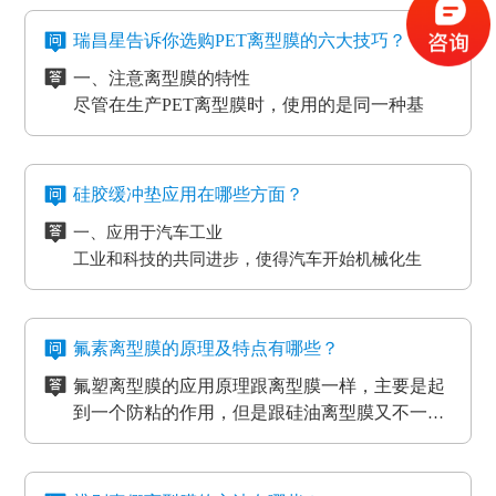
2、标签和胶带行业的底材
外，因其剥离力较重，在生产加工极其细微的构件
四、防静电离型膜是干什么用的？
3、各种多层印刷线路板行业的层压工艺应用
时，能够 具有很好的避免 离型膜挪动或掉下来的功
在信息时代，电磁波会对没经屏蔽掉的敏感度电子
瑞昌星告诉你选购PET离型膜的六大技巧？
4、覆盖膜与纯胶膜的生产应用
效。
元器件、线路板、通讯设备等会产生不一样程度上
一、注意离型膜的特性
5、PCB/PCL应用
的影响，导致数据信息失真、通讯混乱。而电流的
尽管在生产PET离型膜时，使用的是同一种基
6、光电模切冲型行业应用
磁效应和磨擦产生的静电感应对各种各样敏感元
材，但是使用不一样的离型剂，就会得到不一样
PET离型膜的质量要求也不一样：
件、仪表设备、一些化工原材料等，如因薄膜袋静
的离型膜特性，而且使用的领域和范围也各有侧
二、注意离型膜的性价比
如普通模切冲型对PET离型膜的要求是厚度均匀剥离
电积累产生髙压放电，其严重后果将是毁灭性的，
重。
尽管每个品牌的离型膜在价格上都会有一些差
力稳定。
硅胶缓冲垫应用在哪些方面？
因此防静电离型膜也很重要。
异，但总体上来说都是在一个合理的范围之内，
光电行业又在剥离力的基础上多了透明度耐温性等
一、应用于汽车工业
所以要想得到物美价廉的离型膜，就要对多个品
三、看使用情况
要求。
工业和科技的共同进步，使得汽车开始机械化生
牌的产品进行比较，在材质、工艺、质量等方面
购买离型膜的目的是为了发挥其性能，满足使用
高分子材料在耐温性的同时还要考虑到耐化学试剂
产。在汽车工厂当中，数条流水线之间分布着许许
都相同的情况下选择性价比最高的离型膜。
需求。质量再好的离型膜若使用在不正确的地
的腐蚀，硅油的稳定性，不与其他化学产品发生反
多多的机器。这些机器在使用的过程中难免会受到
二、应用于物流装卸货平台
方，其性能也不能得到更好的发挥。
四、看生产厂家
应等。
摩擦和损耗，所以经常会在机器的连接处使用缓冲
物流装卸货的过程中会格外重视运输货物的完整
一般品牌大、评价高的正规PET离型膜生产厂家
氟素离型膜的原理及特点有哪些？
垫，起到防滑、防震的作用，能够最大程度的保护
度，货物与地面的接触尤为关键，幅度大一些就可
在其技术和服务上都较为成熟、要求也很严格，
氟塑离型膜的应用原理跟离型膜一样，主要是起
机器，减小损耗。
能导致物品损坏。而目前市场上最受欢迎的缓冲垫
三、应用于热压机强化过程
而且生产规模也比较大，因而具有一定的基础
五、看产品价格
到一个防粘的作用，但是跟硅油离型膜又不一
具有弹性好、质地紧密、耐高温以及抗冲力强的特
想让地板、木门和家具更耐用，就需要使用热压机
性、技术性和规模性。
不同品牌、不同厂家的PET离型膜在其价格上都
样，氟在氟塑离型膜里面是以一种氟化物的形式
氟塑离型膜主要应用于高温胶，硅胶双面胶贴
点，用在物流装卸平台上可以起到保护货物的作
强化。而在这个过程中也需要缓冲垫。缓冲垫会装
会有些差异，而且国内的与进口的离型膜在其价
存在的，大部分的胶带都是基材加胶水的形式存
合；用于金手指，绿胶，AB胶，3M硅胶贴合
用。
在模板和热压板之间，起到均匀传递热压板工作温
格上也会有很大的差异。
六、注意离型膜的使用范围
在耐高温胶带的基材分很多种（PET,聚酰亚胺）
等；模切加工成其它任何形状，用于一些特殊用
氟素离型膜的特点：