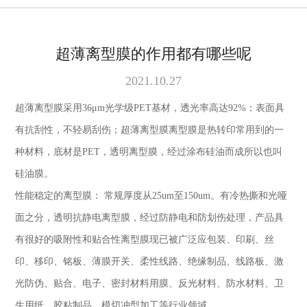
超薄离型膜的作用都有哪些呢
2021.10.27
超薄离型膜采用
36
μ
m
光学级
PET
基材，透光率高达
92%
；表面具
有抗刮性，不轻易刮伤；超薄离型膜离型膜是热转印常用到的一
种材料，底材是
PET
，透明离型膜，经过涂布硅油而成所以也叫
硅油膜。
性能稳定的离型膜：
常规厚度从
25um
至
150um
。有冷热撕和光哑
面之分，透明抗静电离型膜，经过防静电和防划伤处理，产品具
有很好的吸附性和贴合性离型膜现已被广泛应包装、印刷、丝
印、移印、铭板、薄膜开关、柔性线路、绝缘制品、线路板、激
光防伪、贴合、电子、密封材料用膜、反光材料、防水材料、卫
生用纸、胶粘制品、模切冲型加工等行业领域。