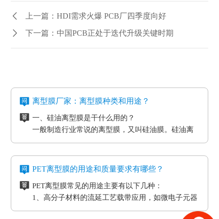
上一篇：HDI需求火爆 PCB厂四季度向好
下一篇：中国PCB正处于迭代升级关键时期
离型膜厂家：离型膜种类和用途？
一、硅油离型膜是干什么用的？
一般制造行业常说的离型膜，又叫硅油膜。硅油离
型膜应用分成两类：模切制造行业的应用和石墨制
造行业的应用。应用于石墨制造行业的硅油离型膜
二、氟素离型膜是干什么用的？
具备离型力匀称平稳、等特点，还可以按客户标准
氟素离型膜别称氟塑离型膜。这类离型膜是由表层
PET离型膜的用途和质量要求有哪些？
做防静电层，主要是用于石墨裸材的压延。
涂有氟化有机硅材料做成，并且具备耐高温的特
PET离型膜常见的用途主要有以下几种：
性。相对于硅胶带，具备优质的剥离特性。氟素离
三、非硅离型膜是干什么用的？
1、高分子材料的流延工艺载带应用，如微电子元器
型膜主要是应用于高温胶带、金手指复合模切加工
非硅离型膜的适用范围有热溶胶、HC的转印纸、微
件
工艺。
粘胶以及微粘胶保护膜生产加工用离型膜。除此之