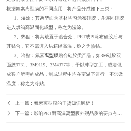
根据
氟素
离型膜
的不同应用，将产品分成如下三类：
1、湿涂：其离型面为基材均匀涂布硅胶，并连同硅胶
进入烘箱高温固化成型，称之为湿涂。
2、热贴：将其
放置于贴合处，
PET或PI涂布硅胶后与
其贴合，它不需进入烘箱经高温，称之为热帖。
3、冷贴：氟素
离型膜
贴合硅胶类产品，如
3M硅胶双
面胶9731、3M9119、3M4377等，予以冲型加工，或者做
成客户所需的成品，制成过程中均在室温下进行，不涉及
温度，称之为冷贴。
上一篇：氟素离型膜的干货知识解析！
下一篇：影响PET耐高温离型膜外观品质的要点有哪些？