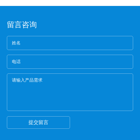
选用厚纸管的保护膜一般都是为了误导消费，保护
四、离型膜能粘住预浸料，但又易于使两者分
膜的生产是从国外开始的，所以保护膜的纸管内径
离，具有足够的致密性，防止水分通过它进入预
都是统一的7.6厘米。
3、看松紧度
浸料中。
留言咨询
保护膜按照常规就应该卷得整齐，这样的保护膜没
有缝隙，胶水与空气结合的程度就小，可以延长保
护膜的保存期限和最大限度的保留保护膜的粘着
4、看膜的亮度
力。
一般劣质保护膜都会颜色发暗，这种保护膜断裂的
概率非常高,强度差。
5、手感膜的厚度
膜硬的保护膜一般都比较次，而且由于膜厚，实际
米数会减少。好的保护膜所选用的薄膜都比较柔
软，用手拉膜伸长性好。
6、看颜色
一般透明保护膜外观颜色越白，保护膜杂质越少，
才能保证保护膜正常的胶粘性，100米以下的保护膜
都有一定的透明度可以看到纸管。
提交留言