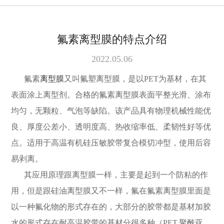
氟素离型膜的特点介绍
2022.05.06
氟素
离型膜
又叫氟塑离型膜
，是以
PET为基材，在其
表面涂上离型剂。合格的氟素
离型膜表面平整光滑、涂布
均匀，无颗粒、气泡等缺陷。该产品具有物理机械性能优
良、厚度公差小、透明度高、热收缩率低、柔韧性好等优
点。适用于高温有机硅压敏胶带复合模切冲型，使用后容
易剥离。
其应用原理跟离型膜一样，主要是起到一个防粘的作
用，但是跟硅油离型膜又不一样，氟在氟素离型膜
里面是
以一种氟化物的形式存在的，大部分的胶带都是基材加胶
水的形式存在耐高温胶带的基材分很多种（
PET,聚酰亚