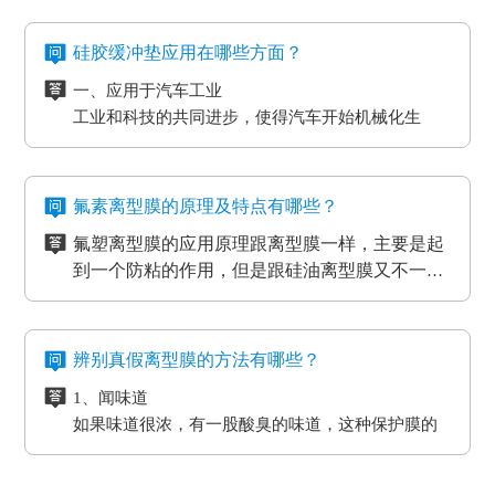
件、仪表设备、一些化工原材料等，如因薄膜袋静
的离型膜特性，而且使用的领域和范围也各有侧
二、注意离型膜的性价比
如普通模切冲型对PET离型膜的要求是厚度均匀剥离
电积累产生髙压放电，其严重后果将是毁灭性的，
重。
尽管每个品牌的离型膜在价格上都会有一些差
力稳定。
硅胶缓冲垫应用在哪些方面？
因此防静电离型膜也很重要。
异，但总体上来说都是在一个合理的范围之内，
光电行业又在剥离力的基础上多了透明度耐温性等
一、应用于汽车工业
所以要想得到物美价廉的离型膜，就要对多个品
三、看使用情况
要求。
工业和科技的共同进步，使得汽车开始机械化生
牌的产品进行比较，在材质、工艺、质量等方面
购买离型膜的目的是为了发挥其性能，满足使用
高分子材料在耐温性的同时还要考虑到耐化学试剂
产。在汽车工厂当中，数条流水线之间分布着许许
都相同的情况下选择性价比最高的离型膜。
需求。质量再好的离型膜若使用在不正确的地
的腐蚀，硅油的稳定性，不与其他化学产品发生反
多多的机器。这些机器在使用的过程中难免会受到
二、应用于物流装卸货平台
方，其性能也不能得到更好的发挥。
四、看生产厂家
应等。
摩擦和损耗，所以经常会在机器的连接处使用缓冲
物流装卸货的过程中会格外重视运输货物的完整
一般品牌大、评价高的正规PET离型膜生产厂家
氟素离型膜的原理及特点有哪些？
垫，起到防滑、防震的作用，能够最大程度的保护
度，货物与地面的接触尤为关键，幅度大一些就可
在其技术和服务上都较为成熟、要求也很严格，
氟塑离型膜的应用原理跟离型膜一样，主要是起
机器，减小损耗。
能导致物品损坏。而目前市场上最受欢迎的缓冲垫
三、应用于热压机强化过程
而且生产规模也比较大，因而具有一定的基础
五、看产品价格
到一个防粘的作用，但是跟硅油离型膜又不一
具有弹性好、质地紧密、耐高温以及抗冲力强的特
想让地板、木门和家具更耐用，就需要使用热压机
性、技术性和规模性。
不同品牌、不同厂家的PET离型膜在其价格上都
样，氟在氟塑离型膜里面是以一种氟化物的形式
氟塑离型膜主要应用于高温胶，硅胶双面胶贴
点，用在物流装卸平台上可以起到保护货物的作
强化。而在这个过程中也需要缓冲垫。缓冲垫会装
会有些差异，而且国内的与进口的离型膜在其价
存在的，大部分的胶带都是基材加胶水的形式存
合；用于金手指，绿胶，AB胶，3M硅胶贴合
用。
在模板和热压板之间，起到均匀传递热压板工作温
格上也会有很大的差异。
六、注意离型膜的使用范围
在耐高温胶带的基材分很多种（PET,聚酰亚胺）
等；模切加工成其它任何形状，用于一些特殊用
氟素离型膜的特点：
度和工作压力的作用。而且使用缓冲垫还可以使纸
辨别真假离型膜的方法有哪些？
企业选购离型膜的主要目的就是为了满足产品的
亚克力胶水的温度没办法耐到硅胶胶水的温度、
途。
一、氟塑离型膜不易产生化学反应，良好的耐温
贴面和基板更加密致的粘合，最终达到均匀、平整
生产需要，所以一定要根据离型膜的使用范围来
1、闻味道
硅胶的胶水跟硅油离型膜同属矽利康的类别，时
耐湿性，防潮、防油，起到产品的隔离作用。
的效果。另外硅胶缓冲垫还可以保护模板、弥补压
进行选择，要确保能够符合企业产品的生产要
如果味道很浓，有一股酸臭的味道，这种保护膜的
间长了会产生各方面的反应就是贴死。
二、良好的耐高温性能、平滑度和强度。
板误差保证热压机的正常工作。
求。
保持力非常差。
三、氟塑离型膜可以防止预浸料粘连，又可以保
2、看纸管
护预浸料不受污染。