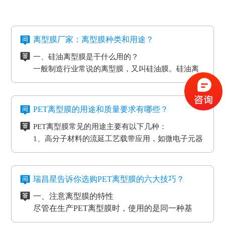
离型膜厂家：离型膜种类和用途？
一、硅油离型膜是干什么用的？
一般制造行业常说的离型膜，又叫硅油膜。硅油离
型膜应用分成两类：模切制造行业的应用和石墨制
造行业的应用。应用于石墨制造行业的硅油离型膜
二、氟素离型膜是干什么用的？
具备离型力匀称平稳、等特点，还可以按客户标准
氟素离型膜别称氟塑离型膜。这类离型膜是由表层
PET离型膜的用途和质量要求有哪些？
做防静电层，主要是用于石墨裸材的压延。
涂有氟化有机硅材料做成，并且具备耐高温的特
PET离型膜常见的用途主要有以下几种：
性。相对于硅胶带，具备优质的剥离特性。氟素离
三、非硅离型膜是干什么用的？
1、高分子材料的流延工艺载带应用，如微电子元器
型膜主要是应用于高温胶带、金手指复合模切加工
非硅离型膜的适用范围有热溶胶、HC的转印纸、微
件
工艺。
粘胶以及微粘胶保护膜生产加工用离型膜。除此之
2、标签和胶带行业的底材
外，因其剥离力较重，在生产加工极其细微的构件
四、防静电离型膜是干什么用的？
3、各种多层印刷线路板行业的层压工艺应用
时，能够 具有很好的避免 离型膜挪动或掉下来的功
在信息时代，电磁波会对没经屏蔽掉的敏感度电子
瑞昌星告诉你选购PET离型膜的六大技巧？
4、覆盖膜与纯胶膜的生产应用
效。
元器件、线路板、通讯设备等会产生不一样程度上
一、注意离型膜的特性
5、PCB/PCL应用
的影响，导致数据信息失真、通讯混乱。而电流的
尽管在生产PET离型膜时，使用的是同一种基
6、光电模切冲型行业应用
磁效应和磨擦产生的静电感应对各种各样敏感元
材，但是使用不一样的离型剂，就会得到不一样
PET离型膜的质量要求也不一样：