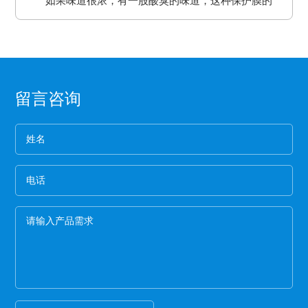
如果味道很浓，有一股酸臭的味道，这种保护膜的
间长了会产生各方面的反应就是贴死。
二、良好的耐高温性能、平滑度和强度。
板误差保证热压机的正常工作。
求。
保持力非常差。
三、氟塑离型膜可以防止预浸料粘连，又可以保
2、看纸管
护预浸料不受污染。
选用厚纸管的保护膜一般都是为了误导消费，保护
四、离型膜能粘住预浸料，但又易于使两者分
膜的生产是从国外开始的，所以保护膜的纸管内径
离，具有足够的致密性，防止水分通过它进入预
都是统一的7.6厘米。
3、看松紧度
浸料中。
留言咨询
保护膜按照常规就应该卷得整齐，这样的保护膜没
有缝隙，胶水与空气结合的程度就小，可以延长保
护膜的保存期限和最大限度的保留保护膜的粘着
4、看膜的亮度
力。
一般劣质保护膜都会颜色发暗，这种保护膜断裂的
概率非常高,强度差。
5、手感膜的厚度
膜硬的保护膜一般都比较次，而且由于膜厚，实际
米数会减少。好的保护膜所选用的薄膜都比较柔
软，用手拉膜伸长性好。
6、看颜色
一般透明保护膜外观颜色越白，保护膜杂质越少，
才能保证保护膜正常的胶粘性，100米以下的保护膜
都有一定的透明度可以看到纸管。