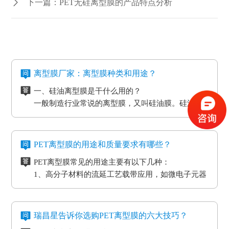
下一篇：PET无硅离型膜的产品特点分析
离型膜厂家：离型膜种类和用途？
一、硅油离型膜是干什么用的？
一般制造行业常说的离型膜，又叫硅油膜。硅油离
型膜应用分成两类：模切制造行业的应用和石墨制
造行业的应用。应用于石墨制造行业的硅油离型膜
二、氟素离型膜是干什么用的？
具备离型力匀称平稳、等特点，还可以按客户标准
氟素离型膜别称氟塑离型膜。这类离型膜是由表层
PET离型膜的用途和质量要求有哪些？
做防静电层，主要是用于石墨裸材的压延。
涂有氟化有机硅材料做成，并且具备耐高温的特
PET离型膜常见的用途主要有以下几种：
性。相对于硅胶带，具备优质的剥离特性。氟素离
三、非硅离型膜是干什么用的？
1、高分子材料的流延工艺载带应用，如微电子元器
型膜主要是应用于高温胶带、金手指复合模切加工
非硅离型膜的适用范围有热溶胶、HC的转印纸、微
件
工艺。
粘胶以及微粘胶保护膜生产加工用离型膜。除此之
2、标签和胶带行业的底材
外，因其剥离力较重，在生产加工极其细微的构件
四、防静电离型膜是干什么用的？
3、各种多层印刷线路板行业的层压工艺应用
时，能够 具有很好的避免 离型膜挪动或掉下来的功
在信息时代，电磁波会对没经屏蔽掉的敏感度电子
瑞昌星告诉你选购PET离型膜的六大技巧？
4、覆盖膜与纯胶膜的生产应用
效。
元器件、线路板、通讯设备等会产生不一样程度上