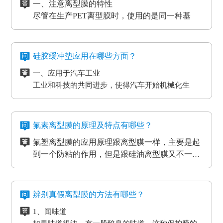
一、注意离型膜的特性
5、PCB/PCL应用
的影响，导致数据信息失真、通讯混乱。而电流的
尽管在生产PET离型膜时，使用的是同一种基
6、光电模切冲型行业应用
磁效应和磨擦产生的静电感应对各种各样敏感元
材，但是使用不一样的离型剂，就会得到不一样
PET离型膜的质量要求也不一样：
件、仪表设备、一些化工原材料等，如因薄膜袋静
的离型膜特性，而且使用的领域和范围也各有侧
二、注意离型膜的性价比
如普通模切冲型对PET离型膜的要求是厚度均匀剥离
电积累产生髙压放电，其严重后果将是毁灭性的，
重。
尽管每个品牌的离型膜在价格上都会有一些差
力稳定。
硅胶缓冲垫应用在哪些方面？
因此防静电离型膜也很重要。
异，但总体上来说都是在一个合理的范围之内，
光电行业又在剥离力的基础上多了透明度耐温性等
一、应用于汽车工业
所以要想得到物美价廉的离型膜，就要对多个品
三、看使用情况
要求。
工业和科技的共同进步，使得汽车开始机械化生
牌的产品进行比较，在材质、工艺、质量等方面
购买离型膜的目的是为了发挥其性能，满足使用
高分子材料在耐温性的同时还要考虑到耐化学试剂
产。在汽车工厂当中，数条流水线之间分布着许许
都相同的情况下选择性价比最高的离型膜。
需求。质量再好的离型膜若使用在不正确的地
的腐蚀，硅油的稳定性，不与其他化学产品发生反
多多的机器。这些机器在使用的过程中难免会受到
二、应用于物流装卸货平台
方，其性能也不能得到更好的发挥。
四、看生产厂家
应等。
摩擦和损耗，所以经常会在机器的连接处使用缓冲
物流装卸货的过程中会格外重视运输货物的完整
一般品牌大、评价高的正规PET离型膜生产厂家
氟素离型膜的原理及特点有哪些？
垫，起到防滑、防震的作用，能够最大程度的保护
度，货物与地面的接触尤为关键，幅度大一些就可
在其技术和服务上都较为成熟、要求也很严格，
氟塑离型膜的应用原理跟离型膜一样，主要是起
机器，减小损耗。
能导致物品损坏。而目前市场上最受欢迎的缓冲垫
三、应用于热压机强化过程
而且生产规模也比较大，因而具有一定的基础
五、看产品价格
到一个防粘的作用，但是跟硅油离型膜又不一
具有弹性好、质地紧密、耐高温以及抗冲力强的特
想让地板、木门和家具更耐用，就需要使用热压机
性、技术性和规模性。
不同品牌、不同厂家的PET离型膜在其价格上都
样，氟在氟塑离型膜里面是以一种氟化物的形式
氟塑离型膜主要应用于高温胶，硅胶双面胶贴
点，用在物流装卸平台上可以起到保护货物的作
强化。而在这个过程中也需要缓冲垫。缓冲垫会装
会有些差异，而且国内的与进口的离型膜在其价
存在的，大部分的胶带都是基材加胶水的形式存
合；用于金手指，绿胶，AB胶，3M硅胶贴合
用。
在模板和热压板之间，起到均匀传递热压板工作温
格上也会有很大的差异。
六、注意离型膜的使用范围
在耐高温胶带的基材分很多种（PET,聚酰亚胺）
等；模切加工成其它任何形状，用于一些特殊用
氟素离型膜的特点：
度和工作压力的作用。而且使用缓冲垫还可以使纸
辨别真假离型膜的方法有哪些？
企业选购离型膜的主要目的就是为了满足产品的
亚克力胶水的温度没办法耐到硅胶胶水的温度、
途。
一、氟塑离型膜不易产生化学反应，良好的耐温
贴面和基板更加密致的粘合，最终达到均匀、平整
生产需要，所以一定要根据离型膜的使用范围来
1、闻味道
硅胶的胶水跟硅油离型膜同属矽利康的类别，时
耐湿性，防潮、防油，起到产品的隔离作用。
的效果。另外硅胶缓冲垫还可以保护模板、弥补压
进行选择，要确保能够符合企业产品的生产要