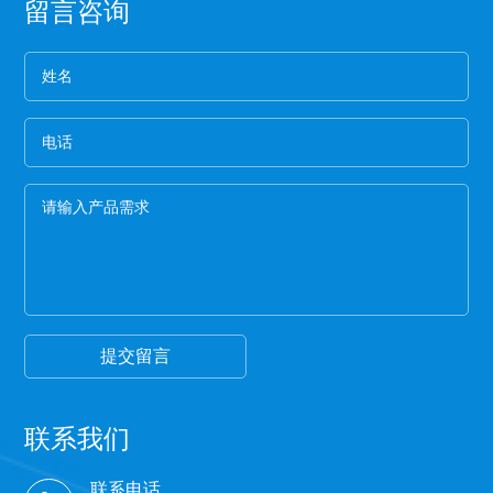
留言咨询
保护膜按照常规就应该卷得整齐，这样的保护膜没
有缝隙，胶水与空气结合的程度就小，可以延长保
护膜的保存期限和最大限度的保留保护膜的粘着
4、看膜的亮度
力。
一般劣质保护膜都会颜色发暗，这种保护膜断裂的
概率非常高,强度差。
5、手感膜的厚度
膜硬的保护膜一般都比较次，而且由于膜厚，实际
米数会减少。好的保护膜所选用的薄膜都比较柔
软，用手拉膜伸长性好。
6、看颜色
一般透明保护膜外观颜色越白，保护膜杂质越少，
才能保证保护膜正常的胶粘性，100米以下的保护膜
都有一定的透明度可以看到纸管。
提交留言
联系我们
联系电话