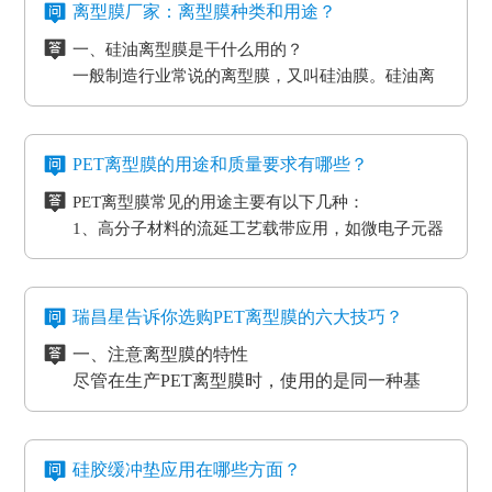
离型膜厂家：离型膜种类和用途？
一、硅油离型膜是干什么用的？
一般制造行业常说的离型膜，又叫硅油膜。硅油离
型膜应用分成两类：模切制造行业的应用和石墨制
造行业的应用。应用于石墨制造行业的硅油离型膜
二、氟素离型膜是干什么用的？
具备离型力匀称平稳、等特点，还可以按客户标准
氟素离型膜别称氟塑离型膜。这类离型膜是由表层
PET离型膜的用途和质量要求有哪些？
做防静电层，主要是用于石墨裸材的压延。
涂有氟化有机硅材料做成，并且具备耐高温的特
PET离型膜常见的用途主要有以下几种：
性。相对于硅胶带，具备优质的剥离特性。氟素离
三、非硅离型膜是干什么用的？
1、高分子材料的流延工艺载带应用，如微电子元器
型膜主要是应用于高温胶带、金手指复合模切加工
非硅离型膜的适用范围有热溶胶、HC的转印纸、微
件
工艺。
粘胶以及微粘胶保护膜生产加工用离型膜。除此之
2、标签和胶带行业的底材
外，因其剥离力较重，在生产加工极其细微的构件
四、防静电离型膜是干什么用的？
3、各种多层印刷线路板行业的层压工艺应用
时，能够 具有很好的避免 离型膜挪动或掉下来的功
在信息时代，电磁波会对没经屏蔽掉的敏感度电子
瑞昌星告诉你选购PET离型膜的六大技巧？
4、覆盖膜与纯胶膜的生产应用
效。
元器件、线路板、通讯设备等会产生不一样程度上
一、注意离型膜的特性
5、PCB/PCL应用
的影响，导致数据信息失真、通讯混乱。而电流的
尽管在生产PET离型膜时，使用的是同一种基
6、光电模切冲型行业应用
磁效应和磨擦产生的静电感应对各种各样敏感元
材，但是使用不一样的离型剂，就会得到不一样
PET离型膜的质量要求也不一样：
件、仪表设备、一些化工原材料等，如因薄膜袋静
的离型膜特性，而且使用的领域和范围也各有侧
二、注意离型膜的性价比
如普通模切冲型对PET离型膜的要求是厚度均匀剥离
电积累产生髙压放电，其严重后果将是毁灭性的，
重。
尽管每个品牌的离型膜在价格上都会有一些差
力稳定。
硅胶缓冲垫应用在哪些方面？
因此防静电离型膜也很重要。
异，但总体上来说都是在一个合理的范围之内，