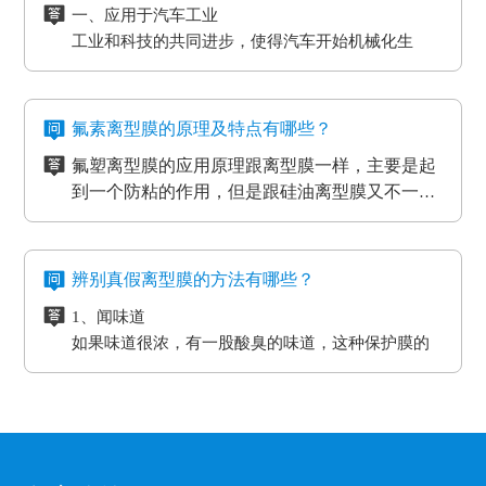
光电行业又在剥离力的基础上多了透明度耐温性等
一、应用于汽车工业
所以要想得到物美价廉的离型膜，就要对多个品
三、看使用情况
要求。
工业和科技的共同进步，使得汽车开始机械化生
牌的产品进行比较，在材质、工艺、质量等方面
购买离型膜的目的是为了发挥其性能，满足使用
高分子材料在耐温性的同时还要考虑到耐化学试剂
产。在汽车工厂当中，数条流水线之间分布着许许
都相同的情况下选择性价比最高的离型膜。
需求。质量再好的离型膜若使用在不正确的地
的腐蚀，硅油的稳定性，不与其他化学产品发生反
多多的机器。这些机器在使用的过程中难免会受到
二、应用于物流装卸货平台
方，其性能也不能得到更好的发挥。
四、看生产厂家
应等。
摩擦和损耗，所以经常会在机器的连接处使用缓冲
物流装卸货的过程中会格外重视运输货物的完整
一般品牌大、评价高的正规PET离型膜生产厂家
氟素离型膜的原理及特点有哪些？
垫，起到防滑、防震的作用，能够最大程度的保护
度，货物与地面的接触尤为关键，幅度大一些就可
在其技术和服务上都较为成熟、要求也很严格，
氟塑离型膜的应用原理跟离型膜一样，主要是起
机器，减小损耗。
能导致物品损坏。而目前市场上最受欢迎的缓冲垫
三、应用于热压机强化过程
而且生产规模也比较大，因而具有一定的基础
五、看产品价格
到一个防粘的作用，但是跟硅油离型膜又不一
具有弹性好、质地紧密、耐高温以及抗冲力强的特
想让地板、木门和家具更耐用，就需要使用热压机
性、技术性和规模性。
不同品牌、不同厂家的PET离型膜在其价格上都
样，氟在氟塑离型膜里面是以一种氟化物的形式
氟塑离型膜主要应用于高温胶，硅胶双面胶贴
点，用在物流装卸平台上可以起到保护货物的作
强化。而在这个过程中也需要缓冲垫。缓冲垫会装
会有些差异，而且国内的与进口的离型膜在其价
存在的，大部分的胶带都是基材加胶水的形式存
合；用于金手指，绿胶，AB胶，3M硅胶贴合
用。
在模板和热压板之间，起到均匀传递热压板工作温
格上也会有很大的差异。
六、注意离型膜的使用范围
在耐高温胶带的基材分很多种（PET,聚酰亚胺）
等；模切加工成其它任何形状，用于一些特殊用
氟素离型膜的特点：
度和工作压力的作用。而且使用缓冲垫还可以使纸
辨别真假离型膜的方法有哪些？
企业选购离型膜的主要目的就是为了满足产品的
亚克力胶水的温度没办法耐到硅胶胶水的温度、
途。
一、氟塑离型膜不易产生化学反应，良好的耐温
贴面和基板更加密致的粘合，最终达到均匀、平整
生产需要，所以一定要根据离型膜的使用范围来
1、闻味道
硅胶的胶水跟硅油离型膜同属矽利康的类别，时
耐湿性，防潮、防油，起到产品的隔离作用。
的效果。另外硅胶缓冲垫还可以保护模板、弥补压
进行选择，要确保能够符合企业产品的生产要
如果味道很浓，有一股酸臭的味道，这种保护膜的
间长了会产生各方面的反应就是贴死。
二、良好的耐高温性能、平滑度和强度。
板误差保证热压机的正常工作。
求。
保持力非常差。
三、氟塑离型膜可以防止预浸料粘连，又可以保
2、看纸管
护预浸料不受污染。
选用厚纸管的保护膜一般都是为了误导消费，保护
四、离型膜能粘住预浸料，但又易于使两者分
膜的生产是从国外开始的，所以保护膜的纸管内径
离，具有足够的致密性，防止水分通过它进入预
都是统一的7.6厘米。
3、看松紧度
浸料中。