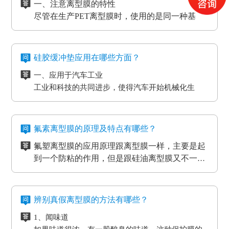
一、注意离型膜的特性
5、PCB/PCL应用
的影响，导致数据信息失真、通讯混乱。而电流的
尽管在生产PET离型膜时，使用的是同一种基
6、光电模切冲型行业应用
磁效应和磨擦产生的静电感应对各种各样敏感元
材，但是使用不一样的离型剂，就会得到不一样
PET离型膜的质量要求也不一样：
件、仪表设备、一些化工原材料等，如因薄膜袋静
的离型膜特性，而且使用的领域和范围也各有侧
二、注意离型膜的性价比
如普通模切冲型对PET离型膜的要求是厚度均匀剥离
电积累产生髙压放电，其严重后果将是毁灭性的，
重。
尽管每个品牌的离型膜在价格上都会有一些差
力稳定。
硅胶缓冲垫应用在哪些方面？
因此防静电离型膜也很重要。
异，但总体上来说都是在一个合理的范围之内，
光电行业又在剥离力的基础上多了透明度耐温性等
一、应用于汽车工业
所以要想得到物美价廉的离型膜，就要对多个品
三、看使用情况
要求。
工业和科技的共同进步，使得汽车开始机械化生
牌的产品进行比较，在材质、工艺、质量等方面
购买离型膜的目的是为了发挥其性能，满足使用
高分子材料在耐温性的同时还要考虑到耐化学试剂
产。在汽车工厂当中，数条流水线之间分布着许许
都相同的情况下选择性价比最高的离型膜。
需求。质量再好的离型膜若使用在不正确的地
的腐蚀，硅油的稳定性，不与其他化学产品发生反
多多的机器。这些机器在使用的过程中难免会受到
二、应用于物流装卸货平台
方，其性能也不能得到更好的发挥。
四、看生产厂家
应等。
摩擦和损耗，所以经常会在机器的连接处使用缓冲
物流装卸货的过程中会格外重视运输货物的完整
一般品牌大、评价高的正规PET离型膜生产厂家
氟素离型膜的原理及特点有哪些？
垫，起到防滑、防震的作用，能够最大程度的保护
度，货物与地面的接触尤为关键，幅度大一些就可
在其技术和服务上都较为成熟、要求也很严格，
氟塑离型膜的应用原理跟离型膜一样，主要是起
机器，减小损耗。
能导致物品损坏。而目前市场上最受欢迎的缓冲垫
三、应用于热压机强化过程
而且生产规模也比较大，因而具有一定的基础
五、看产品价格
到一个防粘的作用，但是跟硅油离型膜又不一
具有弹性好、质地紧密、耐高温以及抗冲力强的特
想让地板、木门和家具更耐用，就需要使用热压机
性、技术性和规模性。
不同品牌、不同厂家的PET离型膜在其价格上都
样，氟在氟塑离型膜里面是以一种氟化物的形式
氟塑离型膜主要应用于高温胶，硅胶双面胶贴
点，用在物流装卸平台上可以起到保护货物的作
强化。而在这个过程中也需要缓冲垫。缓冲垫会装
会有些差异，而且国内的与进口的离型膜在其价
存在的，大部分的胶带都是基材加胶水的形式存
合；用于金手指，绿胶，AB胶，3M硅胶贴合
用。
在模板和热压板之间，起到均匀传递热压板工作温
格上也会有很大的差异。
六、注意离型膜的使用范围
在耐高温胶带的基材分很多种（PET,聚酰亚胺）
等；模切加工成其它任何形状，用于一些特殊用
氟素离型膜的特点：
度和工作压力的作用。而且使用缓冲垫还可以使纸
辨别真假离型膜的方法有哪些？
企业选购离型膜的主要目的就是为了满足产品的
亚克力胶水的温度没办法耐到硅胶胶水的温度、
途。
一、氟塑离型膜不易产生化学反应，良好的耐温
贴面和基板更加密致的粘合，最终达到均匀、平整
生产需要，所以一定要根据离型膜的使用范围来
1、闻味道
硅胶的胶水跟硅油离型膜同属矽利康的类别，时
耐湿性，防潮、防油，起到产品的隔离作用。
的效果。另外硅胶缓冲垫还可以保护模板、弥补压
进行选择，要确保能够符合企业产品的生产要