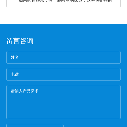
如果味道很浓，有一股酸臭的味道，这种保护膜的
间长了会产生各方面的反应就是贴死。
二、良好的耐高温性能、平滑度和强度。
板误差保证热压机的正常工作。
求。
保持力非常差。
三、氟塑离型膜可以防止预浸料粘连，又可以保
2、看纸管
护预浸料不受污染。
选用厚纸管的保护膜一般都是为了误导消费，保护
四、离型膜能粘住预浸料，但又易于使两者分
膜的生产是从国外开始的，所以保护膜的纸管内径
离，具有足够的致密性，防止水分通过它进入预
都是统一的7.6厘米。
3、看松紧度
浸料中。
留言咨询
保护膜按照常规就应该卷得整齐，这样的保护膜没
有缝隙，胶水与空气结合的程度就小，可以延长保
护膜的保存期限和最大限度的保留保护膜的粘着
4、看膜的亮度
力。
一般劣质保护膜都会颜色发暗，这种保护膜断裂的
概率非常高,强度差。
5、手感膜的厚度
膜硬的保护膜一般都比较次，而且由于膜厚，实际
米数会减少。好的保护膜所选用的薄膜都比较柔
软，用手拉膜伸长性好。
6、看颜色
一般透明保护膜外观颜色越白，保护膜杂质越少，
才能保证保护膜正常的胶粘性，100米以下的保护膜
都有一定的透明度可以看到纸管。