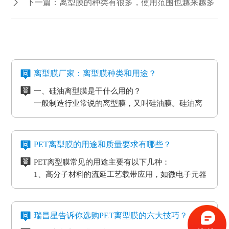
下一篇：离型膜的种类有很多，使用范围也越来越多
离型膜厂家：离型膜种类和用途？
一、硅油离型膜是干什么用的？
一般制造行业常说的离型膜，又叫硅油膜。硅油离
型膜应用分成两类：模切制造行业的应用和石墨制
造行业的应用。应用于石墨制造行业的硅油离型膜
二、氟素离型膜是干什么用的？
具备离型力匀称平稳、等特点，还可以按客户标准
氟素离型膜别称氟塑离型膜。这类离型膜是由表层
PET离型膜的用途和质量要求有哪些？
做防静电层，主要是用于石墨裸材的压延。
涂有氟化有机硅材料做成，并且具备耐高温的特
PET离型膜常见的用途主要有以下几种：
性。相对于硅胶带，具备优质的剥离特性。氟素离
三、非硅离型膜是干什么用的？
1、高分子材料的流延工艺载带应用，如微电子元器
型膜主要是应用于高温胶带、金手指复合模切加工
非硅离型膜的适用范围有热溶胶、HC的转印纸、微
件
工艺。
粘胶以及微粘胶保护膜生产加工用离型膜。除此之
2、标签和胶带行业的底材
外，因其剥离力较重，在生产加工极其细微的构件
四、防静电离型膜是干什么用的？
3、各种多层印刷线路板行业的层压工艺应用
时，能够 具有很好的避免 离型膜挪动或掉下来的功
在信息时代，电磁波会对没经屏蔽掉的敏感度电子
瑞昌星告诉你选购PET离型膜的六大技巧？
4、覆盖膜与纯胶膜的生产应用
效。
元器件、线路板、通讯设备等会产生不一样程度上