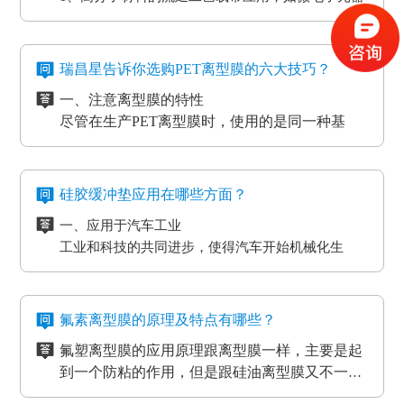
型膜主要是应用于高温胶带、金手指复合模切加工
非硅离型膜的适用范围有热溶胶、HC的转印纸、微
件
工艺。
粘胶以及微粘胶保护膜生产加工用离型膜。除此之
2、标签和胶带行业的底材
外，因其剥离力较重，在生产加工极其细微的构件
四、防静电离型膜是干什么用的？
3、各种多层印刷线路板行业的层压工艺应用
时，能够 具有很好的避免 离型膜挪动或掉下来的功
在信息时代，电磁波会对没经屏蔽掉的敏感度电子
瑞昌星告诉你选购PET离型膜的六大技巧？
4、覆盖膜与纯胶膜的生产应用
效。
元器件、线路板、通讯设备等会产生不一样程度上
一、注意离型膜的特性
5、PCB/PCL应用
的影响，导致数据信息失真、通讯混乱。而电流的
尽管在生产PET离型膜时，使用的是同一种基
6、光电模切冲型行业应用
磁效应和磨擦产生的静电感应对各种各样敏感元
材，但是使用不一样的离型剂，就会得到不一样
PET离型膜的质量要求也不一样：
件、仪表设备、一些化工原材料等，如因薄膜袋静
的离型膜特性，而且使用的领域和范围也各有侧
二、注意离型膜的性价比
如普通模切冲型对PET离型膜的要求是厚度均匀剥离
电积累产生髙压放电，其严重后果将是毁灭性的，
重。
尽管每个品牌的离型膜在价格上都会有一些差
力稳定。
硅胶缓冲垫应用在哪些方面？
因此防静电离型膜也很重要。
异，但总体上来说都是在一个合理的范围之内，
光电行业又在剥离力的基础上多了透明度耐温性等
一、应用于汽车工业
所以要想得到物美价廉的离型膜，就要对多个品
三、看使用情况
要求。
工业和科技的共同进步，使得汽车开始机械化生
牌的产品进行比较，在材质、工艺、质量等方面
购买离型膜的目的是为了发挥其性能，满足使用
高分子材料在耐温性的同时还要考虑到耐化学试剂
产。在汽车工厂当中，数条流水线之间分布着许许
都相同的情况下选择性价比最高的离型膜。
需求。质量再好的离型膜若使用在不正确的地
的腐蚀，硅油的稳定性，不与其他化学产品发生反
多多的机器。这些机器在使用的过程中难免会受到
二、应用于物流装卸货平台
方，其性能也不能得到更好的发挥。
四、看生产厂家
应等。
摩擦和损耗，所以经常会在机器的连接处使用缓冲
物流装卸货的过程中会格外重视运输货物的完整
一般品牌大、评价高的正规PET离型膜生产厂家
氟素离型膜的原理及特点有哪些？
垫，起到防滑、防震的作用，能够最大程度的保护
度，货物与地面的接触尤为关键，幅度大一些就可
在其技术和服务上都较为成熟、要求也很严格，
氟塑离型膜的应用原理跟离型膜一样，主要是起
机器，减小损耗。
能导致物品损坏。而目前市场上最受欢迎的缓冲垫
三、应用于热压机强化过程
而且生产规模也比较大，因而具有一定的基础
五、看产品价格
到一个防粘的作用，但是跟硅油离型膜又不一
具有弹性好、质地紧密、耐高温以及抗冲力强的特
想让地板、木门和家具更耐用，就需要使用热压机
性、技术性和规模性。
不同品牌、不同厂家的PET离型膜在其价格上都
样，氟在氟塑离型膜里面是以一种氟化物的形式
氟塑离型膜主要应用于高温胶，硅胶双面胶贴
点，用在物流装卸平台上可以起到保护货物的作
强化。而在这个过程中也需要缓冲垫。缓冲垫会装
会有些差异，而且国内的与进口的离型膜在其价