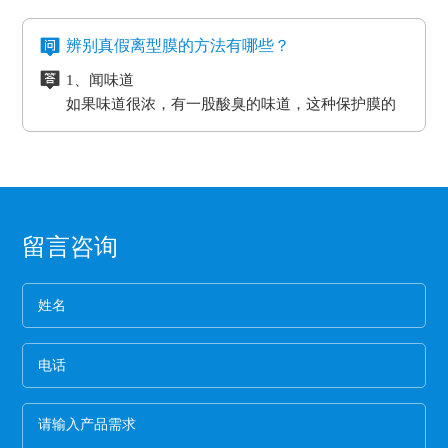
存在的，大部分的胶带都是基材加胶水的形式存
合；用于金手指，绿胶，AB胶，3M硅胶贴合
用。
在模板和热压板之间，起到均匀传递热压板工作温
格上也会有很大的差异。
六、注意离型膜的使用范围
在耐高温胶带的基材分很多种（PET,聚酰亚胺）
等；模切加工成其它任何形状，用于一些特殊用
氟素离型膜的特点：
度和工作压力的作用。而且使用缓冲垫还可以使纸
辨别真假离型膜的方法有哪些？
企业选购离型膜的主要目的就是为了满足产品的
亚克力胶水的温度没办法耐到硅胶胶水的温度、
途。
一、氟塑离型膜不易产生化学反应，良好的耐温
贴面和基板更加密致的粘合，最终达到均匀、平整
生产需要，所以一定要根据离型膜的使用范围来
1、闻味道
硅胶的胶水跟硅油离型膜同属矽利康的类别，时
耐湿性，防潮、防油，起到产品的隔离作用。
的效果。另外硅胶缓冲垫还可以保护模板、弥补压
进行选择，要确保能够符合企业产品的生产要
如果味道很浓，有一股酸臭的味道，这种保护膜的
间长了会产生各方面的反应就是贴死。
二、良好的耐高温性能、平滑度和强度。
板误差保证热压机的正常工作。
求。
保持力非常差。
三、氟塑离型膜可以防止预浸料粘连，又可以保
2、看纸管
护预浸料不受污染。
选用厚纸管的保护膜一般都是为了误导消费，保护
四、离型膜能粘住预浸料，但又易于使两者分
膜的生产是从国外开始的，所以保护膜的纸管内径
离，具有足够的致密性，防止水分通过它进入预
都是统一的7.6厘米。
3、看松紧度
浸料中。
留言咨询
保护膜按照常规就应该卷得整齐，这样的保护膜没
有缝隙，胶水与空气结合的程度就小，可以延长保
护膜的保存期限和最大限度的保留保护膜的粘着
4、看膜的亮度
力。
一般劣质保护膜都会颜色发暗，这种保护膜断裂的
概率非常高,强度差。
5、手感膜的厚度
膜硬的保护膜一般都比较次，而且由于膜厚，实际
米数会减少。好的保护膜所选用的薄膜都比较柔
软，用手拉膜伸长性好。
6、看颜色