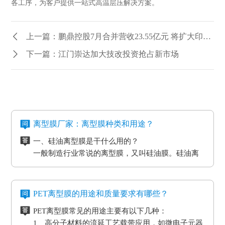
各工序，为客户提供一站式高温层压解决方案。
上一篇：鹏鼎控股7月合并营收23.55亿元 将扩大印度产能
下一篇：江门崇达加大技改投资抢占新市场
离型膜厂家：离型膜种类和用途？
一、硅油离型膜是干什么用的？
一般制造行业常说的离型膜，又叫硅油膜。硅油离
型膜应用分成两类：模切制造行业的应用和石墨制
造行业的应用。应用于石墨制造行业的硅油离型膜
二、氟素离型膜是干什么用的？
具备离型力匀称平稳、等特点，还可以按客户标准
氟素离型膜别称氟塑离型膜。这类离型膜是由表层
PET离型膜的用途和质量要求有哪些？
做防静电层，主要是用于石墨裸材的压延。
涂有氟化有机硅材料做成，并且具备耐高温的特
PET离型膜常见的用途主要有以下几种：
性。相对于硅胶带，具备优质的剥离特性。氟素离
三、非硅离型膜是干什么用的？
1、高分子材料的流延工艺载带应用，如微电子元器