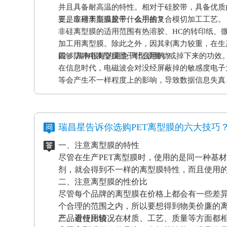
并且具备耐高温的特性。相对于硅胶带，具备优质
要是应用于高温胶带、金手指复合模切加工工艺。
三、非硅离型膜是干什么用的？
非硅离型膜的适用范围有热溶胶、HC的转印纸、
加工用离型膜。除此之外，因其剥离力较重，在生
能够 具有很好的避免 离型膜挪动或掉下来的功效
四、防静电离型膜是干什么用的？
在信息时代，电磁波会对没经屏蔽掉的敏感度电子
等会产生不一样程度上的影响，导致数据信息失真
应和磨擦产生的静电感应对各种各样敏感元件、仪
等，如因薄膜袋静电积累产生髙压放电，其严重后
电离型膜也很重要。
瑞昌星告诉你选购PET离型膜的六大技巧
一、注意离型膜的特性
尽管在生产PET离型膜时，使用的是同一种基
剂，就会得到不一样的离型膜特性，而且使用
二、注意离型膜的性价比
尽管每个品牌的离型膜在价格上都会有一些差
个合理的范围之内，所以要想得到物美价廉的
产品进行比较，在材质、工艺、质量等方面都
三、看使用情况