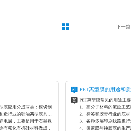
下一篇
PET离型膜的用途和
PET离型膜常见的用途主
型膜应用分成两类：模切制
1、高分子材料的流延工
制造行业的硅油离型膜具备
2、标签和胶带行业的底材
静电层，主要是用于石墨裸
3、各种多层印刷线路板行
涂有氟化有机硅材料做成，
4、覆盖膜与纯胶膜的生产