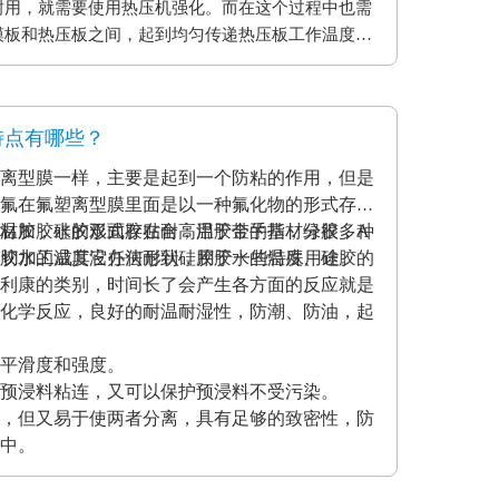
耐用，就需要使用热压机强化。而在这个过程中也需
模板和热压板之间，起到均匀传递热压板工作温度和
用缓冲垫还可以使纸贴面和基板更加密致的粘合，最
。另外硅胶缓冲垫还可以保护模板、弥补压板误差保
特点有哪些？
离型膜一样，主要是起到一个防粘的作用，但是
氟在氟塑离型膜里面是以一种氟化物的形式存在
材加胶水的形式存在耐高温胶带的基材分很多种
温胶，硅胶双面胶贴合；用于金手指，绿胶，A
克力胶水的温度没办法耐到硅胶胶水的温度、硅胶的
模切加工成其它任何形状，用于一些特殊用途。
利康的类别，时间长了会产生各方面的反应就是
化学反应，良好的耐温耐湿性，防潮、防油，起
平滑度和强度。
预浸料粘连，又可以保护预浸料不受污染。
，但又易于使两者分离，具有足够的致密性，防
中。