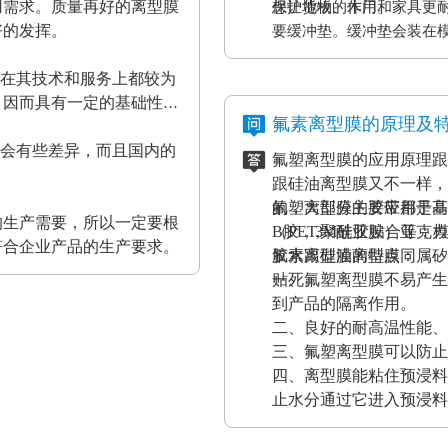
用需求。质量再好的离型膜
保护货物的作用。
想让地板、木门和家具更
好的发挥。
要缓冲垫。缓冲垫会装在
工作压力的作用。而且使
家在其技术和服务上都较为
终达到均匀、平整的效果
，因而具有一定的基础性、
证热压机的正常工作。
氟素离型膜的原理及
都会有些差异，而且国内的
氟塑离型膜的应用原理跟
。
跟硅油离型膜又不一样，
的，大部分的胶带都是基
氟塑离型膜主要应用于高
的生产需要，所以一定要根
（PET,聚酰亚胺）亚
B胶，3M硅胶贴合等；
符合企业产品的生产要求。
胶水跟硅油离型膜同属矽
氟素离型膜的特点：
贴死。
一、氟塑离型膜不易产生
到产品的隔离作用。
二、良好的耐高温性能、
三、氟塑离型膜可以防止
四、离型膜能粘住预浸料
止水分通过它进入预浸料