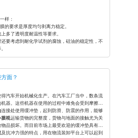
不一样：
型膜的要求是厚度均匀剥离力稳定。
础上多了透明度耐温性等要求。
时还要考虑到耐化学试剂的腐蚀，硅油的稳定性，不
等。
些方面？
使得汽车开始机械化生产。在汽车工厂当中，数条流
的机器。这些机器在使用的过程中难免会受到摩擦和
的连接处使用缓冲垫，起到防滑、防震的作用，能够
台
小损耗。
外重视运输货物的完整度，货物与地面的接触尤为关
致物品损坏。而目前市场上最受欢迎的缓冲垫具有弹
以及抗冲力强的特点，用在物流装卸平台上可以起到
程