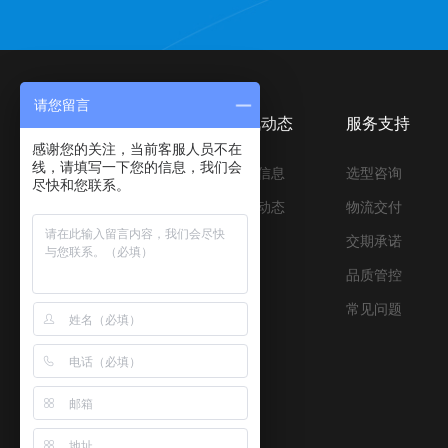
请您留言
产品中心
资讯动态
服务支持
感谢您的关注，当前客服人员不在
线，请填写一下您的信息，我们会
压合与离型材料
行业信息
选型咨询
尽快和您联系。
压合与缓冲材料
公司动态
物流交付
胶带&保护膜制品
交期承诺
优品辅材
品质管控
设备与配件
常见问题
新能源材料