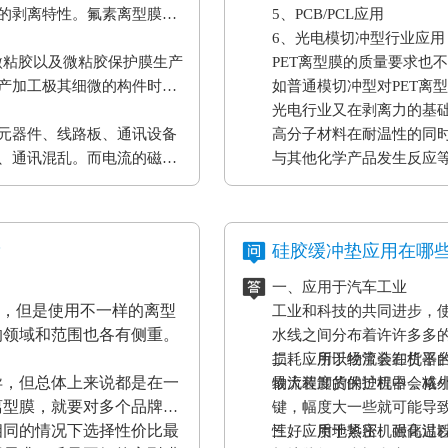
的剥离特性。氟素离型膜主
5、PCB/PCL应用
6、光电模切冲型行业应用
微粘胶以及微粘胶保护膜生产
PET离型膜的质量要求也
产加工极其细微的构件时，
如普通模切冲型对PET离
。
光电行业又在剥离力的基
元器件、线路板、通讯设备
高分子材料在耐温性的同
、通讯混乱。而电流的磁效
与其他化学产品发生反应
表设备、一些化工原材料
果将是毁灭性的，因此防静
？
硅胶缓冲垫应用在哪
一、应用于汽车工业
材，但是使用不一样的离型
工业和科技的共同进步，
的领域和范围也各有侧重。
水线之间分布着许许多多
损耗，所以经常会在机器
二、应用于物流装卸货平
异，但总体上来说都是在一
最大程度的保护机器，减
物流装卸货的过程中会格
离型膜，就要对多个品牌的
键，幅度大一些就可能导
相同的情况下选择性价比最
性好、质地紧密、耐高温
三、应用于热压机强化过