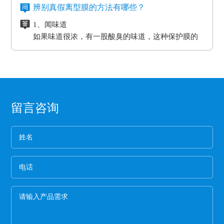
在耐高温胶带的基材分很多种（PET,聚酰亚胺）
等；模切加工成其它任何形状，用于一些特殊用
氟素离型膜的特点：
度和工作压力的作用。而且使用缓冲垫还可以使纸
辨别真假离型膜的方法有哪些？
企业选购离型膜的主要目的就是为了满足产品的
亚克力胶水的温度没办法耐到硅胶胶水的温度、
途。
一、氟塑离型膜不易产生化学反应，良好的耐温
贴面和基板更加密致的粘合，最终达到均匀、平整
生产需要，所以一定要根据离型膜的使用范围来
1、闻味道
硅胶的胶水跟硅油离型膜同属矽利康的类别，时
耐湿性，防潮、防油，起到产品的隔离作用。
的效果。另外硅胶缓冲垫还可以保护模板、弥补压
进行选择，要确保能够符合企业产品的生产要
如果味道很浓，有一股酸臭的味道，这种保护膜的
间长了会产生各方面的反应就是贴死。
二、良好的耐高温性能、平滑度和强度。
板误差保证热压机的正常工作。
求。
保持力非常差。
三、氟塑离型膜可以防止预浸料粘连，又可以保
2、看纸管
护预浸料不受污染。
选用厚纸管的保护膜一般都是为了误导消费，保护
四、离型膜能粘住预浸料，但又易于使两者分
膜的生产是从国外开始的，所以保护膜的纸管内径
离，具有足够的致密性，防止水分通过它进入预
都是统一的7.6厘米。
3、看松紧度
浸料中。
留言咨询
保护膜按照常规就应该卷得整齐，这样的保护膜没
有缝隙，胶水与空气结合的程度就小，可以延长保
护膜的保存期限和最大限度的保留保护膜的粘着
4、看膜的亮度
力。
一般劣质保护膜都会颜色发暗，这种保护膜断裂的
概率非常高,强度差。
5、手感膜的厚度
膜硬的保护膜一般都比较次，而且由于膜厚，实际
米数会减少。好的保护膜所选用的薄膜都比较柔
软，用手拉膜伸长性好。
6、看颜色
一般透明保护膜外观颜色越白，保护膜杂质越少，