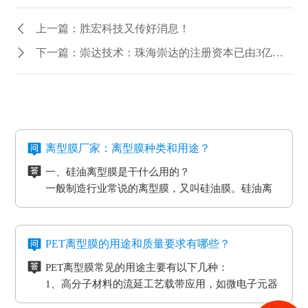
上一篇：胜宏科技又传好消息！
下一篇：崇达技术：珠海崇达的注册资本已由3亿元变更为13亿元
离型膜厂家：离型膜种类和用途？
一、硅油离型膜是干什么用的？
一般制造行业常说的离型膜，又叫硅油膜。硅油离
型膜应用分成两类：模切制造行业的应用和石墨制
造行业的应用。应用于石墨制造行业的硅油离型膜
二、氟素离型膜是干什么用的？
具备离型力匀称平稳、等特点，还可以按客户标准
氟素离型膜别称氟塑离型膜。这类离型膜是由表层
PET离型膜的用途和质量要求有哪些？
做防静电层，主要是用于石墨裸材的压延。
涂有氟化有机硅材料做成，并且具备耐高温的特
PET离型膜常见的用途主要有以下几种：
性。相对于硅胶带，具备优质的剥离特性。氟素离
三、非硅离型膜是干什么用的？
1、高分子材料的流延工艺载带应用，如微电子元器
型膜主要是应用于高温胶带、金手指复合模切加工
非硅离型膜的适用范围有热溶胶、HC的转印纸、微
件
工艺。
粘胶以及微粘胶保护膜生产加工用离型膜。除此之