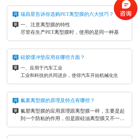
2、标签和胶带行业的底材
外，因其剥离力较重，在生产加工极其细微的构件
四、防静电离型膜是干什么用的？
3、各种多层印刷线路板行业的层压工艺应用
时，能够 具有很好的避免 离型膜挪动或掉下来的功
在信息时代，电磁波会对没经屏蔽掉的敏感度电子
瑞昌星告诉你选购PET离型膜的六大技巧？
4、覆盖膜与纯胶膜的生产应用
效。
元器件、线路板、通讯设备等会产生不一样程度上
一、注意离型膜的特性
5、PCB/PCL应用
的影响，导致数据信息失真、通讯混乱。而电流的
尽管在生产PET离型膜时，使用的是同一种基
6、光电模切冲型行业应用
磁效应和磨擦产生的静电感应对各种各样敏感元
材，但是使用不一样的离型剂，就会得到不一样
PET离型膜的质量要求也不一样：
件、仪表设备、一些化工原材料等，如因薄膜袋静
的离型膜特性，而且使用的领域和范围也各有侧
二、注意离型膜的性价比
如普通模切冲型对PET离型膜的要求是厚度均匀剥离
电积累产生髙压放电，其严重后果将是毁灭性的，
重。
尽管每个品牌的离型膜在价格上都会有一些差
力稳定。
硅胶缓冲垫应用在哪些方面？
因此防静电离型膜也很重要。
异，但总体上来说都是在一个合理的范围之内，
光电行业又在剥离力的基础上多了透明度耐温性等
一、应用于汽车工业
所以要想得到物美价廉的离型膜，就要对多个品
三、看使用情况
要求。
工业和科技的共同进步，使得汽车开始机械化生
牌的产品进行比较，在材质、工艺、质量等方面
购买离型膜的目的是为了发挥其性能，满足使用
高分子材料在耐温性的同时还要考虑到耐化学试剂
产。在汽车工厂当中，数条流水线之间分布着许许
都相同的情况下选择性价比最高的离型膜。
需求。质量再好的离型膜若使用在不正确的地
的腐蚀，硅油的稳定性，不与其他化学产品发生反
多多的机器。这些机器在使用的过程中难免会受到
二、应用于物流装卸货平台
方，其性能也不能得到更好的发挥。
四、看生产厂家
应等。
摩擦和损耗，所以经常会在机器的连接处使用缓冲
物流装卸货的过程中会格外重视运输货物的完整
一般品牌大、评价高的正规PET离型膜生产厂家
氟素离型膜的原理及特点有哪些？
垫，起到防滑、防震的作用，能够最大程度的保护
度，货物与地面的接触尤为关键，幅度大一些就可
在其技术和服务上都较为成熟、要求也很严格，
氟塑离型膜的应用原理跟离型膜一样，主要是起
机器，减小损耗。
能导致物品损坏。而目前市场上最受欢迎的缓冲垫
三、应用于热压机强化过程
而且生产规模也比较大，因而具有一定的基础
五、看产品价格
到一个防粘的作用，但是跟硅油离型膜又不一
具有弹性好、质地紧密、耐高温以及抗冲力强的特
想让地板、木门和家具更耐用，就需要使用热压机
性、技术性和规模性。
不同品牌、不同厂家的PET离型膜在其价格上都
样，氟在氟塑离型膜里面是以一种氟化物的形式
氟塑离型膜主要应用于高温胶，硅胶双面胶贴
点，用在物流装卸平台上可以起到保护货物的作
强化。而在这个过程中也需要缓冲垫。缓冲垫会装
会有些差异，而且国内的与进口的离型膜在其价
存在的，大部分的胶带都是基材加胶水的形式存
合；用于金手指，绿胶，AB胶，3M硅胶贴合
用。
在模板和热压板之间，起到均匀传递热压板工作温
格上也会有很大的差异。
六、注意离型膜的使用范围