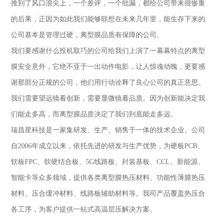
推到了风口浪尖上，一个差评，一个纰漏，都给公司带来很惨重
的后果，正因为如此我们能够联想在未来几年里，能生存下来的
公司基本是管理过硬，离型膜品质有保障的公司。
我们要感谢什么投机取巧的公司给我们上演了一幕幕特点的离型
膜安全意外，它绝不亚于一出动作电影，让人惊魂动魄，更要感
谢那部分正规的公司，他们用行动诠释了良心公司的真正意思。
我们需要望远镜看创新，需要显微镜看品质。因为创新能决定我
们能走多高，而离型膜品质决定了我们到底能走多远。
瑞昌星科技是一家集研发、生产、销售于一体的技术企业。公司
自
2006
年成立以来，依托先进的研发与生产优势，为硬板
PCB
、
软板
FPC
、软硬结合板、
5G
线路板、封装基板、
CCL
、新能源、
智能卡等众多领域，提供各类离型膜热压材料、功能性薄膜热压
材料、压合缓冲材料、线路板辅助材料等。我司产品覆盖热压合
各工序，为客户提供一站式高温层压解决方案。