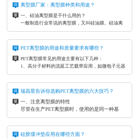
离型膜厂家：离型膜种类和用途？
一、硅油离型膜是干什么用的？
一般制造行业常说的离型膜，又叫硅油膜。硅油离
型膜应用分成两类：模切制造行业的应用和石墨制
造行业的应用。应用于石墨制造行业的硅油离型膜
二、氟素离型膜是干什么用的？
具备离型力匀称平稳、等特点，还可以按客户标准
氟素离型膜别称氟塑离型膜。这类离型膜是由表层
PET离型膜的用途和质量要求有哪些？
做防静电层，主要是用于石墨裸材的压延。
涂有氟化有机硅材料做成，并且具备耐高温的特
PET离型膜常见的用途主要有以下几种：
性。相对于硅胶带，具备优质的剥离特性。氟素离
三、非硅离型膜是干什么用的？
1、高分子材料的流延工艺载带应用，如微电子元器
型膜主要是应用于高温胶带、金手指复合模切加工
非硅离型膜的适用范围有热溶胶、HC的转印纸、微
件
工艺。
粘胶以及微粘胶保护膜生产加工用离型膜。除此之
2、标签和胶带行业的底材
外，因其剥离力较重，在生产加工极其细微的构件
四、防静电离型膜是干什么用的？
3、各种多层印刷线路板行业的层压工艺应用
时，能够 具有很好的避免 离型膜挪动或掉下来的功
在信息时代，电磁波会对没经屏蔽掉的敏感度电子
瑞昌星告诉你选购PET离型膜的六大技巧？
4、覆盖膜与纯胶膜的生产应用
效。
元器件、线路板、通讯设备等会产生不一样程度上
一、注意离型膜的特性
5、PCB/PCL应用
的影响，导致数据信息失真、通讯混乱。而电流的
尽管在生产PET离型膜时，使用的是同一种基
6、光电模切冲型行业应用
磁效应和磨擦产生的静电感应对各种各样敏感元
材，但是使用不一样的离型剂，就会得到不一样
PET离型膜的质量要求也不一样：
件、仪表设备、一些化工原材料等，如因薄膜袋静
的离型膜特性，而且使用的领域和范围也各有侧
二、注意离型膜的性价比
如普通模切冲型对PET离型膜的要求是厚度均匀剥离
电积累产生髙压放电，其严重后果将是毁灭性的，
重。
尽管每个品牌的离型膜在价格上都会有一些差
力稳定。
硅胶缓冲垫应用在哪些方面？
因此防静电离型膜也很重要。
异，但总体上来说都是在一个合理的范围之内，