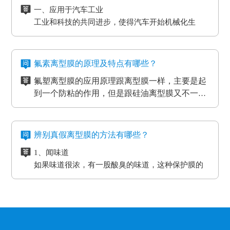
光电行业又在剥离力的基础上多了透明度耐温性等
一、应用于汽车工业
所以要想得到物美价廉的离型膜，就要对多个品
三、看使用情况
要求。
工业和科技的共同进步，使得汽车开始机械化生
牌的产品进行比较，在材质、工艺、质量等方面
购买离型膜的目的是为了发挥其性能，满足使用
高分子材料在耐温性的同时还要考虑到耐化学试剂
产。在汽车工厂当中，数条流水线之间分布着许许
都相同的情况下选择性价比最高的离型膜。
需求。质量再好的离型膜若使用在不正确的地
的腐蚀，硅油的稳定性，不与其他化学产品发生反
多多的机器。这些机器在使用的过程中难免会受到
二、应用于物流装卸货平台
方，其性能也不能得到更好的发挥。
四、看生产厂家
应等。
摩擦和损耗，所以经常会在机器的连接处使用缓冲
物流装卸货的过程中会格外重视运输货物的完整
一般品牌大、评价高的正规PET离型膜生产厂家
氟素离型膜的原理及特点有哪些？
垫，起到防滑、防震的作用，能够最大程度的保护
度，货物与地面的接触尤为关键，幅度大一些就可
在其技术和服务上都较为成熟、要求也很严格，
氟塑离型膜的应用原理跟离型膜一样，主要是起
机器，减小损耗。
能导致物品损坏。而目前市场上最受欢迎的缓冲垫
三、应用于热压机强化过程
而且生产规模也比较大，因而具有一定的基础
五、看产品价格
到一个防粘的作用，但是跟硅油离型膜又不一
具有弹性好、质地紧密、耐高温以及抗冲力强的特
想让地板、木门和家具更耐用，就需要使用热压机
性、技术性和规模性。
不同品牌、不同厂家的PET离型膜在其价格上都
样，氟在氟塑离型膜里面是以一种氟化物的形式
氟塑离型膜主要应用于高温胶，硅胶双面胶贴
点，用在物流装卸平台上可以起到保护货物的作
强化。而在这个过程中也需要缓冲垫。缓冲垫会装
会有些差异，而且国内的与进口的离型膜在其价
存在的，大部分的胶带都是基材加胶水的形式存
合；用于金手指，绿胶，AB胶，3M硅胶贴合
用。
在模板和热压板之间，起到均匀传递热压板工作温
格上也会有很大的差异。
六、注意离型膜的使用范围
在耐高温胶带的基材分很多种（PET,聚酰亚胺）
等；模切加工成其它任何形状，用于一些特殊用
氟素离型膜的特点：
度和工作压力的作用。而且使用缓冲垫还可以使纸
辨别真假离型膜的方法有哪些？
企业选购离型膜的主要目的就是为了满足产品的
亚克力胶水的温度没办法耐到硅胶胶水的温度、
途。
一、氟塑离型膜不易产生化学反应，良好的耐温
贴面和基板更加密致的粘合，最终达到均匀、平整
生产需要，所以一定要根据离型膜的使用范围来
1、闻味道
硅胶的胶水跟硅油离型膜同属矽利康的类别，时
耐湿性，防潮、防油，起到产品的隔离作用。
的效果。另外硅胶缓冲垫还可以保护模板、弥补压
进行选择，要确保能够符合企业产品的生产要
如果味道很浓，有一股酸臭的味道，这种保护膜的
间长了会产生各方面的反应就是贴死。
二、良好的耐高温性能、平滑度和强度。
板误差保证热压机的正常工作。
求。
保持力非常差。
三、氟塑离型膜可以防止预浸料粘连，又可以保
2、看纸管
护预浸料不受污染。
选用厚纸管的保护膜一般都是为了误导消费，保护
四、离型膜能粘住预浸料，但又易于使两者分
膜的生产是从国外开始的，所以保护膜的纸管内径
离，具有足够的致密性，防止水分通过它进入预
都是统一的7.6厘米。
3、看松紧度
浸料中。