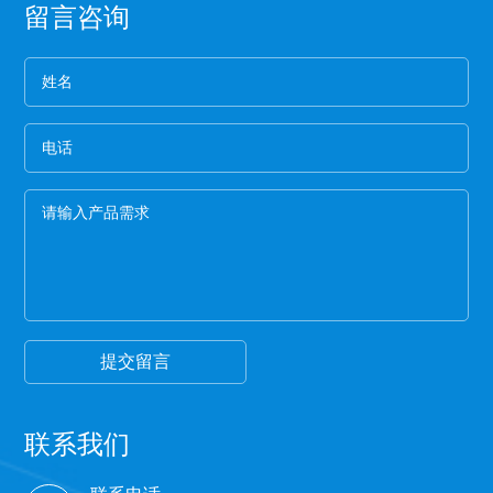
留言咨询
保护膜按照常规就应该卷得整齐，这样的保护膜没
有缝隙，胶水与空气结合的程度就小，可以延长保
护膜的保存期限和最大限度的保留保护膜的粘着
4、看膜的亮度
力。
一般劣质保护膜都会颜色发暗，这种保护膜断裂的
概率非常高,强度差。
5、手感膜的厚度
膜硬的保护膜一般都比较次，而且由于膜厚，实际
米数会减少。好的保护膜所选用的薄膜都比较柔
软，用手拉膜伸长性好。
6、看颜色
一般透明保护膜外观颜色越白，保护膜杂质越少，
才能保证保护膜正常的胶粘性，100米以下的保护膜
都有一定的透明度可以看到纸管。
提交留言
联系我们