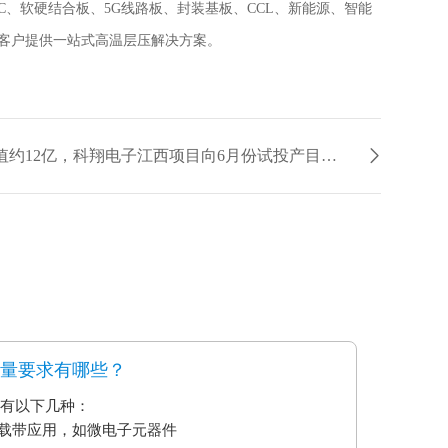
C
、软硬结合板、
5G
线路板、封装基板、
CCL
、新能源、智能
客户提供一站式高温层压解决方案。
下一篇：年产值约12亿，科翔电子江西项目向6月份试投产目标冲刺
质量要求有哪些？
要有以下几种：
艺载带应用，如微电子元器件