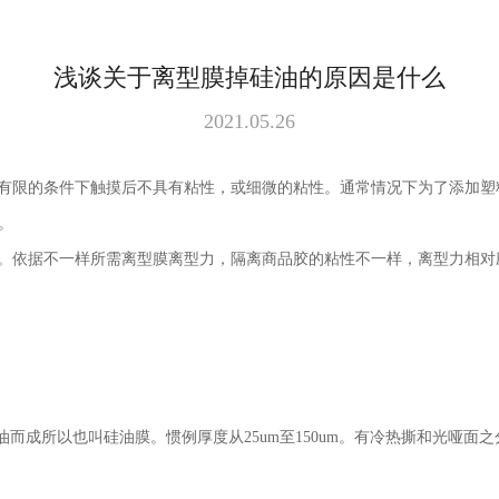
浅谈关于离型膜掉硅油的原因是什么
2021.05.26
有限的条件下触摸后不具有粘性，或细微的粘性。通常情况下为了添加塑
。
。依据不一样所需离型膜离型力，隔离商品胶的粘性不一样，离型力相对
油而成所以也叫硅油膜。惯例厚度从
25um
至
150um
。有冷热撕和光哑面之