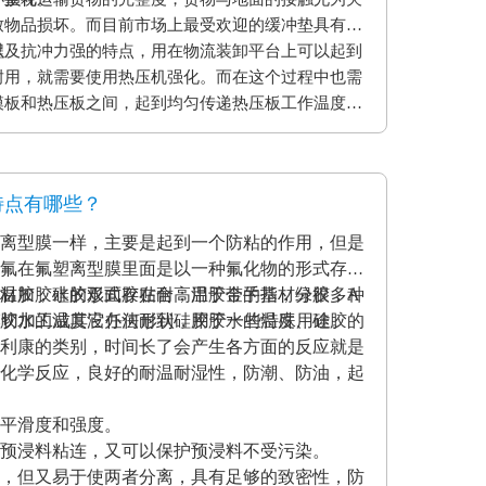
致物品损坏。而目前市场上最受欢迎的缓冲垫具有弹
以及抗冲力强的特点，用在物流装卸平台上可以起到
程
耐用，就需要使用热压机强化。而在这个过程中也需
模板和热压板之间，起到均匀传递热压板工作温度和
用缓冲垫还可以使纸贴面和基板更加密致的粘合，最
。另外硅胶缓冲垫还可以保护模板、弥补压板误差保
特点有哪些？
离型膜一样，主要是起到一个防粘的作用，但是
氟在氟塑离型膜里面是以一种氟化物的形式存在
材加胶水的形式存在耐高温胶带的基材分很多种
温胶，硅胶双面胶贴合；用于金手指，绿胶，A
克力胶水的温度没办法耐到硅胶胶水的温度、硅胶的
模切加工成其它任何形状，用于一些特殊用途。
利康的类别，时间长了会产生各方面的反应就是
化学反应，良好的耐温耐湿性，防潮、防油，起
平滑度和强度。
预浸料粘连，又可以保护预浸料不受污染。
，但又易于使两者分离，具有足够的致密性，防