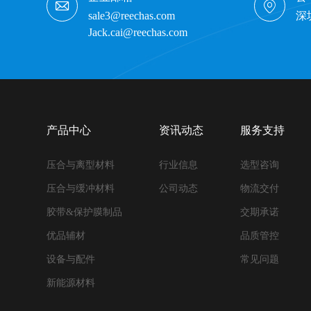
sale3@reechas.com
深
Jack.cai@reechas.com
产品中心
资讯动态
服务支持
压合与离型材料
行业信息
选型咨询
压合与缓冲材料
公司动态
物流交付
胶带&保护膜制品
交期承诺
优品辅材
品质管控
设备与配件
常见问题
新能源材料