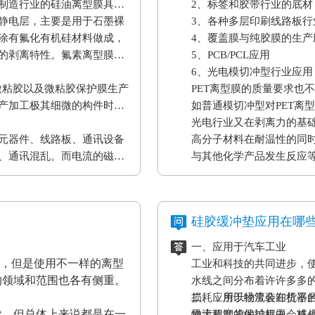
制造行业的硅油离型膜具备
2、标签和胶带行业的底材
静电层，主要是用于石墨裸
3、各种多层印刷线路板行
涂有氟化有机硅材料做成，
4、覆盖膜与纯胶膜的生产
的剥离特性。氟素离型膜主
5、PCB/PCL应用
6、光电模切冲型行业应用
微粘胶以及微粘胶保护膜生产
PET离型膜的质量要求也
产加工极其细微的构件时，
如普通模切冲型对PET离
。
光电行业又在剥离力的基
元器件、线路板、通讯设备
高分子材料在耐温性的同
、通讯混乱。而电流的磁效
与其他化学产品发生反应
表设备、一些化工原材料
果将是毁灭性的，因此防静
？
硅胶缓冲垫应用在哪
一、应用于汽车工业
材，但是使用不一样的离型
工业和科技的共同进步，
的领域和范围也各有侧重。
水线之间分布着许许多多
损耗，所以经常会在机器
二、应用于物流装卸货平
异，但总体上来说都是在一
最大程度的保护机器，减
物流装卸货的过程中会格