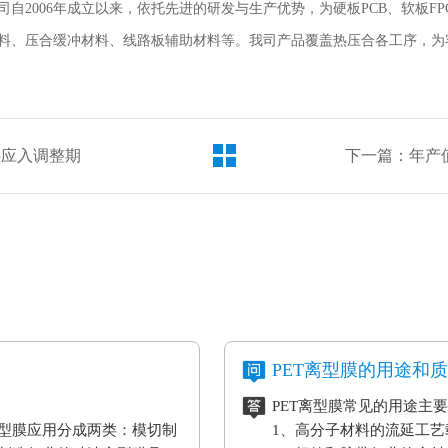
司自
2006
年成立以来，依托先进的研发与生产优势，为硬板
PCB
、软板
FP
料、压合缓冲材料、线路板辅助材料等。我司产品覆盖热压合各工序，为
供应入调整期
PET离型膜的用途和
PET离型膜常见的用途主
型膜应用分成两类：模切制
1、高分子材料的流延工