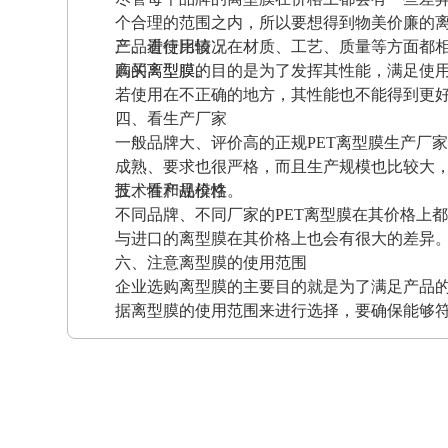
个合理的范围之内，所以要想得到物美价廉的
产品进行比较，在材质、工艺、质量等方面都
三、看使用情况
高的离型膜。
购买离型膜的目的是为了发挥其性能，满足使
若使用在不正确的地方，其性能也不能得到更
四、看生产厂家
一般品牌大、评价高的正规PET离型膜生产厂
成熟、要求也很严格，而且生产规模也比较大
技术性和规模性。
五、看产品价格
不同品牌、不同厂家的PET离型膜在其价格上
与进口的离型膜在其价格上也会有很大的差异
六、注意离型膜的使用范围
企业选购离型膜的主要目的就是为了满足产品
据离型膜的使用范围来进行选择，要确保能够