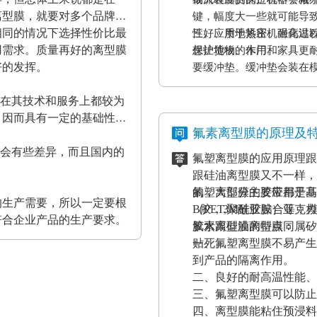
离型膜，就要对多个品牌的
键，幅度大一些就可能导
相同的情况下选择性价比最
性好、质地紧密、耐高温
三、应用于热压机强化过
用需求。质量再好的离型膜
保护货物的作用。
想让地板、木门和家具更
好的发挥。
要缓冲垫。缓冲垫会装在
工作压力的作用。而且使
家在其技术和服务上都较为
终达到均匀、平整的效果
，因而具有一定的基础性、
证热压机的正常工作。
氟素离型膜的原理及
都会有些差异，而且国内的
氟塑离型膜的应用原理跟
。
跟硅油离型膜又不一样，
的，大部分的胶带都是基
氟塑离型膜主要应用于高
的生产需要，所以一定要根
（PET,聚酰亚胺）亚
B胶，3M硅胶贴合等；
符合企业产品的生产要求。
胶水跟硅油离型膜同属矽
氟素离型膜的特点：
贴死。
一、氟塑离型膜不易产生
到产品的隔离作用。
二、良好的耐高温性能、
三、氟塑离型膜可以防止
四、离型膜能粘住预浸料