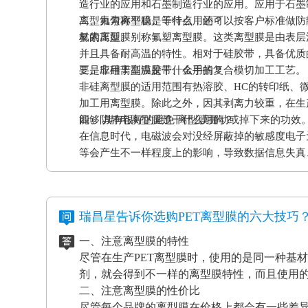
造行业的应用和石墨制造行业的应用。应用于石墨
离型力匀称平稳、等特点，还可以按客户标准做防
二、氟素离型膜是干什么用的？
材的压延。
氟素离型膜别称氟塑离型膜。这类离型膜是由表层
并且具备耐高温的特性。相对于硅胶带，具备优质
要是应用于高温胶带、金手指复合模切加工工艺。
三、非硅离型膜是干什么用的？
非硅离型膜的适用范围有热溶胶、HC的转印纸、
加工用离型膜。除此之外，因其剥离力较重，在生
能够 具有很好的避免 离型膜挪动或掉下来的功效
四、防静电离型膜是干什么用的？
在信息时代，电磁波会对没经屏蔽掉的敏感度电子
等会产生不一样程度上的影响，导致数据信息失真
应和磨擦产生的静电感应对各种各样敏感元件、仪
等，如因薄膜袋静电积累产生髙压放电，其严重后
电离型膜也很重要。
瑞昌星告诉你选购PET离型膜的六大技巧
一、注意离型膜的特性
尽管在生产PET离型膜时，使用的是同一种基
剂，就会得到不一样的离型膜特性，而且使用
二、注意离型膜的性价比
尽管每个品牌的离型膜在价格上都会有一些差