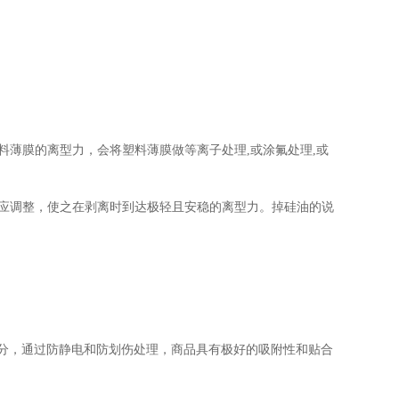
料薄膜的离型力，会将塑料薄膜做等离子处理
,
或涂氟处理
,
或
应调整，使之在剥离时到达极轻且安稳的离型力。掉硅油的说
分，通过防静电和防划伤处理，商品具有极好的吸附性和贴合