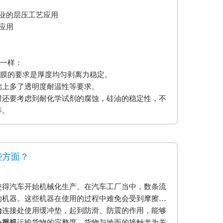
业的层压工艺应用
应用
不一样：
型膜的要求是厚度均匀剥离力稳定。
础上多了透明度耐温性等要求。
时还要考虑到耐化学试剂的腐蚀，硅油的稳定性，不
等。
些方面？
使得汽车开始机械化生产。在汽车工厂当中，数条流
的机器。这些机器在使用的过程中难免会受到摩擦和
的连接处使用缓冲垫，起到防滑、防震的作用，能够
台
小损耗。
外重视运输货物的完整度，货物与地面的接触尤为关