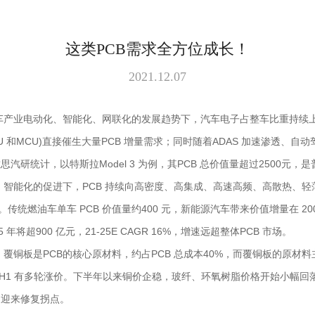
这类PCB需求全方位成长！
2021.12.07
汽车产业电动化、智能化、网联化的发展趋势下，汽车电子占整车比重持续上
U 和MCU)直接催生大量PCB 增量需求；同时随着ADAS 加速渗透
研统计，以特斯拉Model 3 为例，其PCB 总价值量超过2500元，是普
智能化的促进下，PCB 持续向高密度、高集成、高速高频、高散热、轻薄
燃油车单车 PCB 价值量约400 元，新能源汽车带来价值增量在 200
年将超900 亿元，21-25E CAGR 16%，增速远超整体PCB 市场。
：覆铜板是PCB的核心原材料，约占PCB 总成本40%，而覆铜板的原
-21H1 有多轮涨价。下半年以来铜价企稳，玻纤、环氧树脂价格开始小
力迎来修复拐点。