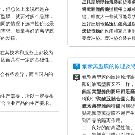
损耗，所以经常会在机器
二、应用于物流装卸货平
异，但总体上来说都是在一
最大程度的保护机器，减
物流装卸货的过程中会格
离型膜，就要对多个品牌的
键，幅度大一些就可能导
相同的情况下选择性价比最
性好、质地紧密、耐高温
三、应用于热压机强化过
用需求。质量再好的离型膜
保护货物的作用。
想让地板、木门和家具更
好的发挥。
要缓冲垫。缓冲垫会装在
工作压力的作用。而且使
家在其技术和服务上都较为
终达到均匀、平整的效果
，因而具有一定的基础性、
证热压机的正常工作。
氟素离型膜的原理及
都会有些差异，而且国内的
氟塑离型膜的应用原理跟
。
跟硅油离型膜又不一样，
的，大部分的胶带都是基
氟塑离型膜主要应用于高
的生产需要，所以一定要根
（PET,聚酰亚胺）亚
B胶，3M硅胶贴合等；
符合企业产品的生产要求。
胶水跟硅油离型膜同属矽
氟素离型膜的特点：
贴死。
一、氟塑离型膜不易产生
到产品的隔离作用。
二、良好的耐高温性能、
三、氟塑离型膜可以防止