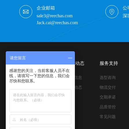
企业邮箱
公
sale3@reechas.com
深
Jack.cai@reechas.com
请您留言
产品中心
资讯动态
服务支持
感谢您的关注，当前客服人员不在
线，请填写一下您的信息，我们会
压合与离型材料
行业信息
选型咨询
尽快和您联系。
压合与缓冲材料
公司动态
物流交付
胶带&保护膜制品
交期承诺
优品辅材
品质管控
设备与配件
常见问题
新能源材料