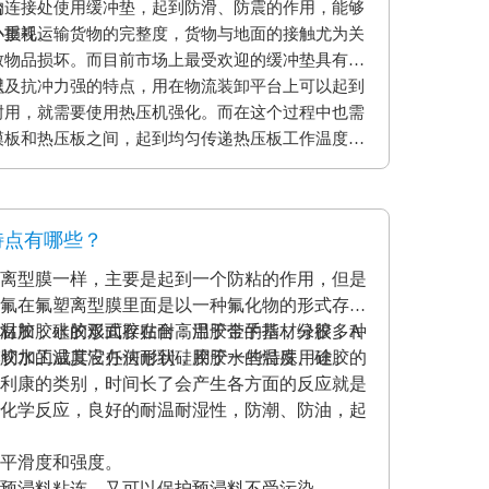
的连接处使用缓冲垫，起到防滑、防震的作用，能够
台
小损耗。
外重视运输货物的完整度，货物与地面的接触尤为关
致物品损坏。而目前市场上最受欢迎的缓冲垫具有弹
以及抗冲力强的特点，用在物流装卸平台上可以起到
程
耐用，就需要使用热压机强化。而在这个过程中也需
模板和热压板之间，起到均匀传递热压板工作温度和
用缓冲垫还可以使纸贴面和基板更加密致的粘合，最
。另外硅胶缓冲垫还可以保护模板、弥补压板误差保
特点有哪些？
离型膜一样，主要是起到一个防粘的作用，但是
氟在氟塑离型膜里面是以一种氟化物的形式存在
材加胶水的形式存在耐高温胶带的基材分很多种
温胶，硅胶双面胶贴合；用于金手指，绿胶，A
克力胶水的温度没办法耐到硅胶胶水的温度、硅胶的
模切加工成其它任何形状，用于一些特殊用途。
利康的类别，时间长了会产生各方面的反应就是
化学反应，良好的耐温耐湿性，防潮、防油，起
平滑度和强度。
预浸料粘连，又可以保护预浸料不受污染。