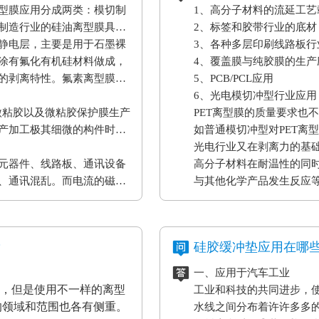
型膜应用分成两类：模切制
1、高分子材料的流延工
制造行业的硅油离型膜具备
2、标签和胶带行业的底材
静电层，主要是用于石墨裸
3、各种多层印刷线路板行
涂有氟化有机硅材料做成，
4、覆盖膜与纯胶膜的生产
的剥离特性。氟素离型膜主
5、PCB/PCL应用
6、光电模切冲型行业应用
微粘胶以及微粘胶保护膜生产
PET离型膜的质量要求也
产加工极其细微的构件时，
如普通模切冲型对PET离
。
光电行业又在剥离力的基
元器件、线路板、通讯设备
高分子材料在耐温性的同
、通讯混乱。而电流的磁效
与其他化学产品发生反应
表设备、一些化工原材料
果将是毁灭性的，因此防静
？
硅胶缓冲垫应用在哪
一、应用于汽车工业
材，但是使用不一样的离型
工业和科技的共同进步，
的领域和范围也各有侧重。
水线之间分布着许许多多