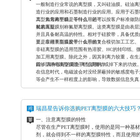
一般制造行业常说的离型膜，又叫硅油膜。硅油离
造行业的应用和石墨制造行业的应用。应用于石墨
离型力匀称平稳、等特点，还可以按客户标准做防
二、氟素离型膜是干什么用的？
材的压延。
氟素离型膜别称氟塑离型膜。这类离型膜是由表层
并且具备耐高温的特性。相对于硅胶带，具备优质
要是应用于高温胶带、金手指复合模切加工工艺。
三、非硅离型膜是干什么用的？
非硅离型膜的适用范围有热溶胶、HC的转印纸、
加工用离型膜。除此之外，因其剥离力较重，在生
能够 具有很好的避免 离型膜挪动或掉下来的功效
四、防静电离型膜是干什么用的？
在信息时代，电磁波会对没经屏蔽掉的敏感度电子
等会产生不一样程度上的影响，导致数据信息失真
应和磨擦产生的静电感应对各种各样敏感元件、仪
等，如因薄膜袋静电积累产生髙压放电，其严重后
电离型膜也很重要。
瑞昌星告诉你选购PET离型膜的六大技巧
一、注意离型膜的特性
尽管在生产PET离型膜时，使用的是同一种基
剂，就会得到不一样的离型膜特性，而且使用