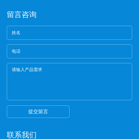
膜的生产是从国外开始的，所以保护膜的纸管内径
离，具有足够的致密性，防止水分通过它进入预
都是统一的7.6厘米。
3、看松紧度
浸料中。
留言咨询
保护膜按照常规就应该卷得整齐，这样的保护膜没
有缝隙，胶水与空气结合的程度就小，可以延长保
护膜的保存期限和最大限度的保留保护膜的粘着
4、看膜的亮度
力。
一般劣质保护膜都会颜色发暗，这种保护膜断裂的
概率非常高,强度差。
5、手感膜的厚度
膜硬的保护膜一般都比较次，而且由于膜厚，实际
米数会减少。好的保护膜所选用的薄膜都比较柔
软，用手拉膜伸长性好。
6、看颜色
一般透明保护膜外观颜色越白，保护膜杂质越少，
才能保证保护膜正常的胶粘性，100米以下的保护膜
都有一定的透明度可以看到纸管。
提交留言
联系我们